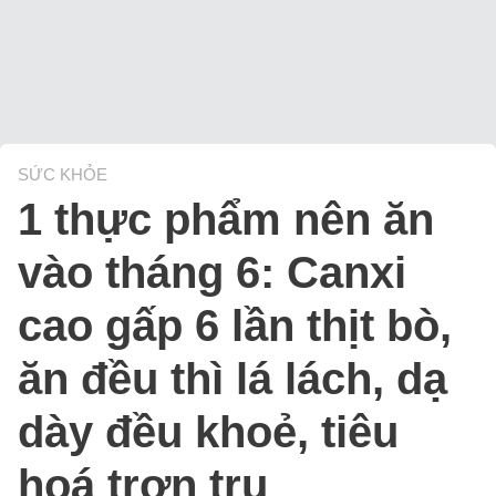
SỨC KHỎE
1 thực phẩm nên ăn
vào tháng 6: Canxi
cao gấp 6 lần thịt bò,
ăn đều thì lá lách, dạ
dày đều khoẻ, tiêu
hoá trơn tru