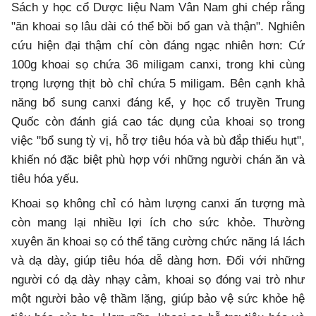
Sách y học cổ Dược liệu Nam Vân Nam ghi chép rằng
"ăn khoai sọ lâu dài có thể bồi bổ gan và thận". Nghiên
cứu hiện đại thậm chí còn đáng ngạc nhiên hơn: Cứ
100g khoai sọ chứa 36 miligam canxi, trong khi cùng
trọng lượng thịt bò chỉ chứa 5 miligam. Bên cạnh khả
năng bổ sung canxi đáng kể, y học cổ truyền Trung
Quốc còn đánh giá cao tác dụng của khoai sọ trong
việc "bổ sung tỳ vị, hỗ trợ tiêu hóa và bù đắp thiếu hụt",
khiến nó đặc biệt phù hợp với những người chán ăn và
tiêu hóa yếu.
Khoai sọ không chỉ có hàm lượng canxi ấn tượng mà
còn mang lại nhiều lợi ích cho sức khỏe. Thường
xuyên ăn khoai sọ có thể tăng cường chức năng lá lách
và dạ dày, giúp tiêu hóa dễ dàng hơn. Đối với những
người có dạ dày nhạy cảm, khoai sọ đóng vai trò như
một người bảo vệ thầm lặng, giúp bảo vệ sức khỏe hệ