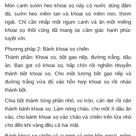
Món canh sườn heo khoai sọ này có nước dùng đậm
đà, sườn heo mềm tan và khoai sọ mềm mịn, thơm
ngát. Chỉ cần nhấp một ngụm canh và ăn một miếng
khoai sọ thôi cũng đã mang lại cảm giác hạnh phúc
tuyệt vời.
Phương pháp 2: Bánh khoai sọ chiên
Thành phần: Khoai sọ, bột gạo nếp, đường trắng, dầu
ăn. Bạn gọt vỏ khoai sọ, hấp chín rồi nghiền nhuyễn
thành bột khoai sọ. Cho một lượng bột gạo nếp và
đường trắng vừa đủ vào hỗn hợp khoai sọ rồi nhào
thành bột.
Chia bột thành từng phần nhỏ, vo tròn, cán dẹt rồi nặn
thành bánh khoai sọ. Làm nóng chảo, cho một ít dầu ăn
vào, cho bánh khoai sọ vào chảo và chiên trên lửa nhỏ
cho đến khi vàng đều cả hai mặt.
Bánh khoai sọ chiên có vị ngọt và giòn bên ngoài, mềm