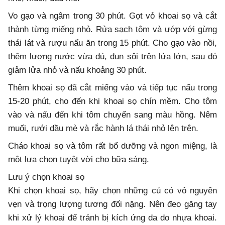
Vo gạo và ngâm trong 30 phút. Gọt vỏ khoai sọ và cắt
thành từng miếng nhỏ. Rửa sạch tôm và ướp với gừng
thái lát và rượu nấu ăn trong 15 phút. Cho gạo vào nồi,
thêm lượng nước vừa đủ, đun sôi trên lửa lớn, sau đó
giảm lửa nhỏ và nấu khoảng 30 phút.
Thêm khoai sọ đã cắt miếng vào và tiếp tục nấu trong
15-20 phút, cho đến khi khoai sọ chín mềm. Cho tôm
vào và nấu đến khi tôm chuyển sang màu hồng. Nêm
muối, rưới dầu mè và rắc hành lá thái nhỏ lên trên.
Cháo khoai sọ và tôm rất bổ dưỡng và ngon miệng, là
một lựa chọn tuyệt vời cho bữa sáng.
Lưu ý chọn khoai sọ
Khi chọn khoai sọ, hãy chọn những củ có vỏ nguyên
vẹn và trọng lượng tương đối nặng. Nên đeo găng tay
khi xử lý khoai để tránh bị kích ứng da do nhựa khoai.