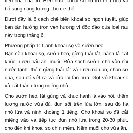
tiêu hóa của họ. Hơn nữa, khoai sọ hỗ trợ tiêu hóa và
bổ sung năng lượng cho cơ thể.
Dưới đây là 6 cách chế biến khoai sọ ngon tuyệt, giúp
bạn tận hưởng trọn vẹn hương vị độc đáo của loại rau
này trong tháng 6.
Phương pháp 1: Canh khoai sọ và sườn heo
Bạn cần khoai sọ, sườn heo, gừng thái lát, hành lá cắt
khúc, rượu nấu ăn, muối. Rửa sạch sườn, cho vào nồi
nước lạnh, thêm gừng thái lát và rượu nấu ăn, chần sơ
qua, sau đó vớt ra và rửa lại lần nữa. Gọt vỏ khoai sọ
và cắt thành từng miếng nhỏ.
Cho sườn heo, lát gừng và khúc hành lá vào nồi, thêm
lượng nước vừa đủ, đun sôi trên lửa lớn, sau đó hạ
nhỏ lửa và ninh khoảng 1 tiếng. Cho khoai sọ đã cắt
miếng vào và tiếp tục đun nhỏ lửa trong 20-30 phút,
cho đến khi khoai sọ chín mềm. Nêm muối cho vừa ăn.