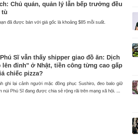
ch: Chủ quán, quản lý lẫn bếp trưởng đều
 tù
 hạn đã được bán với giá gốc là khoảng $85 mỗi suất.
 Phú Sĩ vẫn thấy shipper giao đồ ăn: Dịch
p lên đỉnh" ở Nhật, tiền công từng cao gấp
iá chiếc pizza?
h ghi lại cảnh người mặc đồng phục Sushiro, đeo balo giữ
ên núi Phú Sĩ đang được chia sẻ rộng rãi trên mạng xã hội. ...