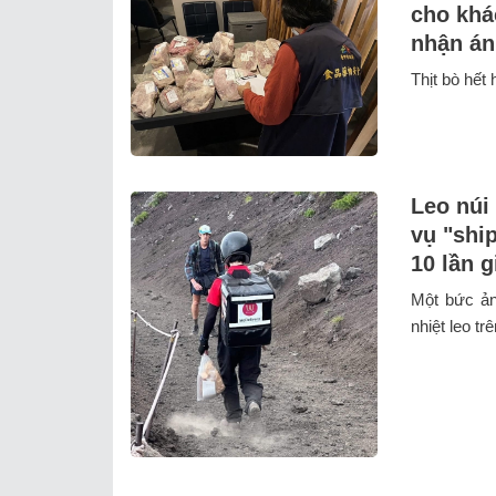
cho khá
nhận án
Thịt bò hết
Leo núi
vụ "shi
10 lần g
Một bức ản
nhiệt leo tr