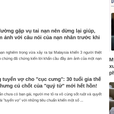
đường gặp vụ tai nạn nên dừng lại giúp,
ám ảnh với câu nói của nạn nhân trước khi
nạn nghiêm trọng vừa xảy ra tại Malaysia khiến 3 người thiệt
 chứng đã chứng kiến lời khẩn cầu đầy ám ảnh của một nạn
Mỹ
x
p
 tuyển vợ cho "cục cưng": 30 tuổi gia thế
hưng cú chốt của "quý tử" mới hết hồn!
ẫn chưa có bạn gái, người mẹ tỏ ra vô cùng sốt ruột và quyết
ài "tuyển vợ" với những tiêu chuẩn khiến một số ...