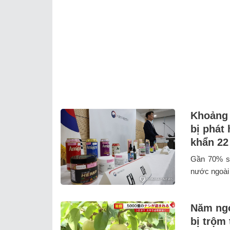
Khoảng 
bị phát
khẩn 22
Gần 70% số
nước ngoài 
Năm ngo
bị trộm