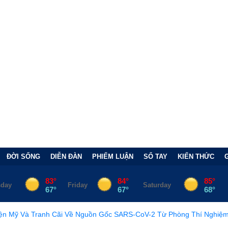
ĐỜI SỐNG
DIỄN ĐÀN
PHIẾM LUẬN
SỔ TAY
KIẾN THỨC
Về Nguồn Gốc SARS-CoV-2 Từ Phòng Thí Nghiệm
•
FCC Chính T