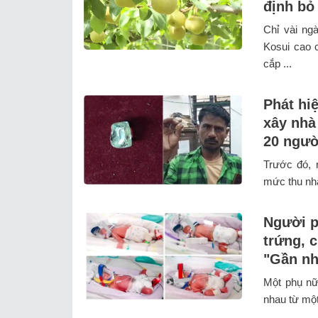
định bỏ
Chỉ vài ng
Kosui cao c
cắp ...
Phát hi
xây nhà 
20 ngườ
Trước đó, 
mức thu nh
Người p
trứng, 
"Gần nh
Một phụ nữ 
nhau từ một 