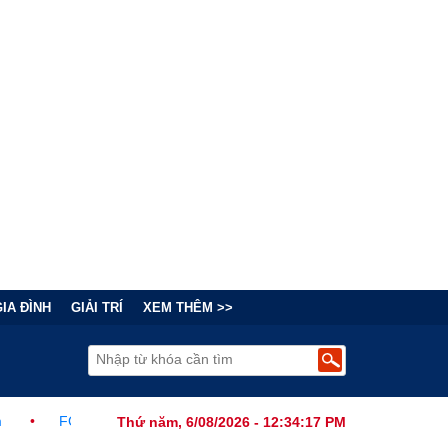
GIA ĐÌNH
GIẢI TRÍ
XEM THÊM >>
hức Ban Hành Lệnh Cấm Robot Hút Bụi Thông Minh Sản Xuất Tại Nư
Thứ năm, 6/08/2026 - 12:34:18 PM