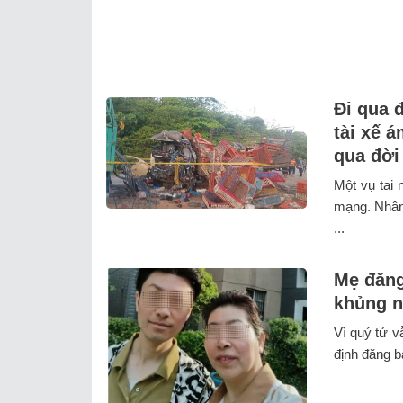
Đi qua 
tài xế 
qua đời
Một vụ tai 
mạng. Nhân
...
Mẹ đăng
khủng n
Vì quý tử v
định đăng b