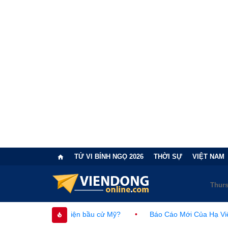
TỬ VI BÍNH NGỌ 2026
THỜI SỰ
VIỆT NAM
 diện bầu cử Mỹ?
•
Báo Cáo Mới Của Hạ Viện Mỹ Và Tranh Cãi 