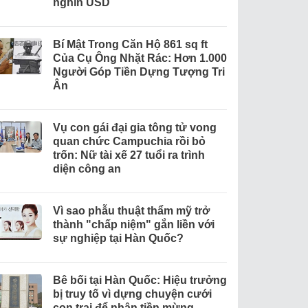
nghìn USD
Bí Mật Trong Căn Hộ 861 sq ft
Của Cụ Ông Nhặt Rác: Hơn 1.000
Người Góp Tiền Dựng Tượng Tri
Ân
Vụ con gái đại gia tông tử vong
quan chức Campuchia rồi bỏ
trốn: Nữ tài xế 27 tuổi ra trình
diện công an
Vì sao phẫu thuật thẩm mỹ trở
thành "chấp niệm" gắn liền với
sự nghiệp tại Hàn Quốc?
Bê bối tại Hàn Quốc: Hiệu trưởng
bị truy tố vì dựng chuyện cưới
con trai để nhận tiền mừng