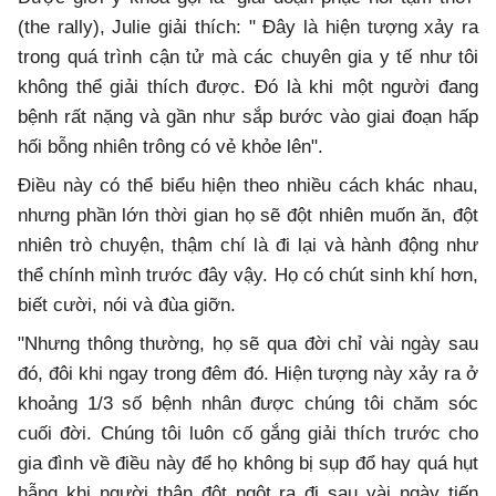
(the rally), Julie giải thích: " Đây là hiện tượng xảy ra
trong quá trình cận tử mà các chuyên gia y tế như tôi
không thể giải thích được. Đó là khi một người đang
bệnh rất nặng và gần như sắp bước vào giai đoạn hấp
hối bỗng nhiên trông có vẻ khỏe lên".
Điều này có thể biểu hiện theo nhiều cách khác nhau,
nhưng phần lớn thời gian họ sẽ đột nhiên muốn ăn, đột
nhiên trò chuyện, thậm chí là đi lại và hành động như
thể chính mình trước đây vậy. Họ có chút sinh khí hơn,
biết cười, nói và đùa giỡn.
"Nhưng thông thường, họ sẽ qua đời chỉ vài ngày sau
đó, đôi khi ngay trong đêm đó. Hiện tượng này xảy ra ở
khoảng 1/3 số bệnh nhân được chúng tôi chăm sóc
cuối đời. Chúng tôi luôn cố gắng giải thích trước cho
gia đình về điều này để họ không bị sụp đổ hay quá hụt
hẫng khi người thân đột ngột ra đi sau vài ngày tiến