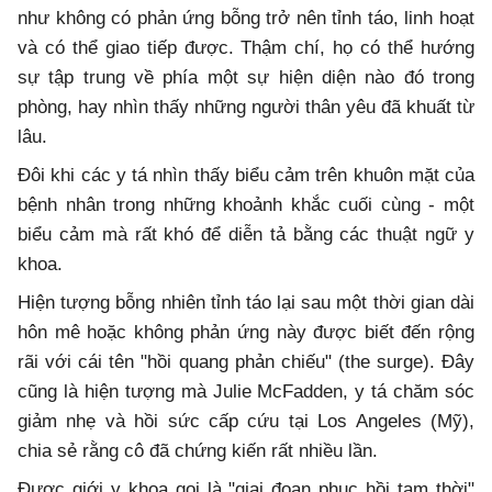
như không có phản ứng bỗng trở nên tỉnh táo, linh hoạt
và có thể giao tiếp được. Thậm chí, họ có thể hướng
sự tập trung về phía một sự hiện diện nào đó trong
phòng, hay nhìn thấy những người thân yêu đã khuất từ
lâu.
Đôi khi các y tá nhìn thấy biểu cảm trên khuôn mặt của
bệnh nhân trong những khoảnh khắc cuối cùng - một
biểu cảm mà rất khó để diễn tả bằng các thuật ngữ y
khoa.
Hiện tượng bỗng nhiên tỉnh táo lại sau một thời gian dài
hôn mê hoặc không phản ứng này được biết đến rộng
rãi với cái tên "hồi quang phản chiếu" (the surge). Đây
cũng là hiện tượng mà Julie McFadden, y tá chăm sóc
giảm nhẹ và hồi sức cấp cứu tại Los Angeles (Mỹ),
chia sẻ rằng cô đã chứng kiến rất nhiều lần.
Được giới y khoa gọi là "giai đoạn phục hồi tạm thời"