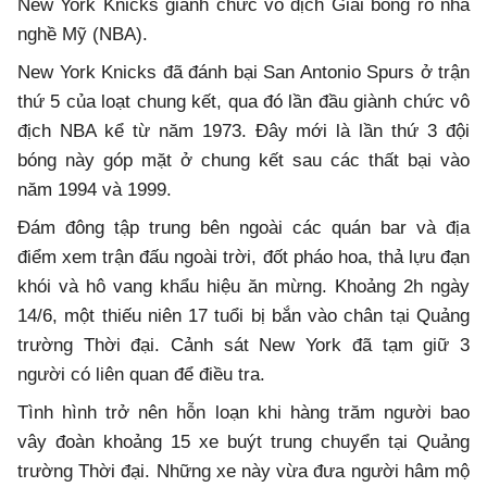
New York Knicks giành chức vô địch Giải bóng rổ nhà
nghề Mỹ (NBA).
New York Knicks đã đánh bại San Antonio Spurs ở trận
thứ 5 của loạt chung kết, qua đó lần đầu giành chức vô
địch NBA kể từ năm 1973. Đây mới là lần thứ 3 đội
bóng này góp mặt ở chung kết sau các thất bại vào
năm 1994 và 1999.
Đám đông tập trung bên ngoài các quán bar và địa
điểm xem trận đấu ngoài trời, đốt pháo hoa, thả lựu đạn
khói và hô vang khẩu hiệu ăn mừng. Khoảng 2h ngày
14/6, một thiếu niên 17 tuổi bị bắn vào chân tại Quảng
trường Thời đại. Cảnh sát New York đã tạm giữ 3
người có liên quan để điều tra.
Tình hình trở nên hỗn loạn khi hàng trăm người bao
vây đoàn khoảng 15 xe buýt trung chuyển tại Quảng
trường Thời đại. Những xe này vừa đưa người hâm mộ