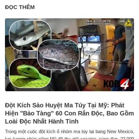
ĐỌC THÊM
Đột Kích Sào Huyệt Ma Túy Tại Mỹ: Phát
Hiện "Bảo Tàng" 60 Con Rắn Độc, Bao Gồm
Loài Độc Nhất Hành Tinh
Trong một cuộc đột kích ổ nhóm ma túy tại bang New Mexico,
lực lượng chức năng Mỹ đã thu giữ cocaine, súng đạn, 22,000