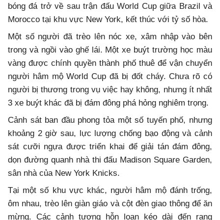
bóng đá trở về sau trận đấu World Cup giữa Brazil và
Morocco tại khu vực New York, kết thúc với tỷ số hòa.
Một số người đã trèo lên nóc xe, xâm nhập vào bên
trong và ngồi vào ghế lái. Một xe buýt trường học màu
vàng được chính quyền thành phố thuê để vận chuyển
người hâm mộ World Cup đã bị đốt cháy. Chưa rõ có
người bị thương trong vụ việc hay không, nhưng ít nhất
3 xe buýt khác đã bị đám đông phá hỏng nghiêm trọng.
Cảnh sát ban đầu phong tỏa một số tuyến phố, nhưng
khoảng 2 giờ sau, lực lượng chống bạo động và cảnh
sát cưỡi ngựa được triển khai để giải tán đám đông,
dọn đường quanh nhà thi đấu Madison Square Garden,
sân nhà của New York Knicks.
Tại một số khu vực khác, người hâm mộ đánh trống,
ôm nhau, trèo lên giàn giáo và cột đèn giao thông để ăn
mừng. Các cảnh tượng hỗn loạn kéo dài đến rạng