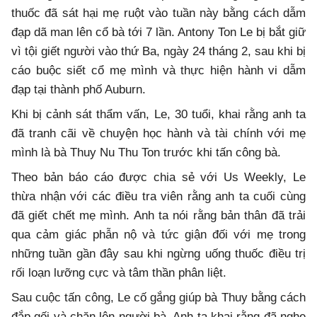
thuốc đã sát hại mẹ ruột vào tuần này bằng cách dẫm
đạp dã man lên cổ bà tới 7 lần. Antony Ton Le bị bắt giữ
vì tội giết người vào thứ Ba, ngày 24 tháng 2, sau khi bị
cáo buộc siết cổ mẹ mình và thực hiện hành vi dẫm
đạp tại thành phố Auburn.
Khi bị cảnh sát thẩm vấn, Le, 30 tuổi, khai rằng anh ta
đã tranh cãi về chuyện học hành và tài chính với mẹ
mình là bà Thuy Nu Thu Ton trước khi tấn công bà.
Theo bản báo cáo được chia sẻ với Us Weekly, Le
thừa nhận với các điều tra viên rằng anh ta cuối cùng
đã giết chết mẹ mình. Anh ta nói rằng bản thân đã trải
qua cảm giác phẫn nộ và tức giận đối với mẹ trong
những tuần gần đây sau khi ngừng uống thuốc điều trị
rối loạn lưỡng cực và tâm thần phân liệt.
Sau cuộc tấn công, Le cố gắng giúp bà Thuy bằng cách
đắp gối và chăn lên người bà. Anh ta khai rằng đã nghe