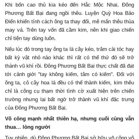
Khi bốn cao thủ kia kéo đến Hắc Mộc Nhai, Đông
Phương Bất Bại đang ngồi thêu. Luyện Quỳ Hoa Bảo
Điển khiến tính cách ông ta thay đổi, mê mẩn thêu thùa
may vá. Trên tay vốn đã cầm kim, nên khi giao chiến
chỉ tiện tay dùng luôn.
Nếu lúc đó trong tay ông ta là cây kéo, trâm cài tóc hay
bất kỳ vật nhỏ nào khác thì rất có thể thứ đó sẽ trở
thành vũ khí rồi. Đông Phương Bất Bại thực chất đã đạt
tới cảnh giới "tay không kiếm, tâm có kiếm". Đối với
ông ta, cỏ cây hoa lá đều có thể thành kiếm, kim thêu
chỉ là công cụ thạm thời tình cờ xuất hiện trên chiến
trường nhưng lại bất ngờ trở thành vũ khí đặc trưng
của Đông Phương Bất Bại.
Võ công mạnh nhất thiên hạ, nhưng cuối cùng vẫn
thua… lòng người
Tuy nhiên, dù Đông Phương Bất Bại sở hữu võ công vô