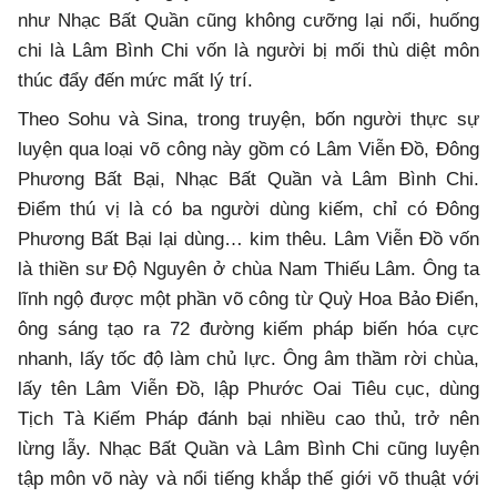
như Nhạc Bất Quần cũng không cưỡng lại nổi, huống
chi là Lâm Bình Chi vốn là người bị mối thù diệt môn
thúc đẩy đến mức mất lý trí.
Theo Sohu và Sina, trong truyện, bốn người thực sự
luyện qua loại võ công này gồm có Lâm Viễn Đồ, Đông
Phương Bất Bại, Nhạc Bất Quần và Lâm Bình Chi.
Điểm thú vị là có ba người dùng kiếm, chỉ có Đông
Phương Bất Bại lại dùng… kim thêu. Lâm Viễn Đồ vốn
là thiền sư Độ Nguyên ở chùa Nam Thiếu Lâm. Ông ta
lĩnh ngộ được một phần võ công từ Quỳ Hoa Bảo Điển,
ông sáng tạo ra 72 đường kiếm pháp biến hóa cực
nhanh, lấy tốc độ làm chủ lực. Ông âm thầm rời chùa,
lấy tên Lâm Viễn Đồ, lập Phước Oai Tiêu cục, dùng
Tịch Tà Kiếm Pháp đánh bại nhiều cao thủ, trở nên
lừng lẫy. Nhạc Bất Quần và Lâm Bình Chi cũng luyện
tập môn võ này và nổi tiếng khắp thế giới võ thuật với