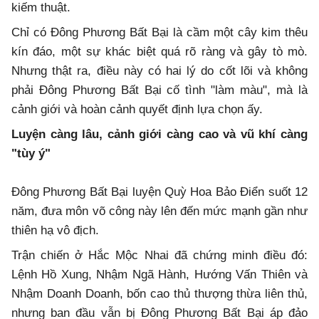
kiếm thuật.
Chỉ có Đông Phương Bất Bại là cầm một cây kim thêu
kín đáo, một sự khác biệt quá rõ ràng và gây tò mò.
Nhưng thật ra, điều này có hai lý do cốt lõi và không
phải Đông Phương Bất Bại cố tình "làm màu", mà là
cảnh giới và hoàn cảnh quyết định lựa chọn ấy.
Luyện càng lâu, cảnh giới càng cao và vũ khí càng
"tùy ý"
Đông Phương Bất Bại luyện Quỳ Hoa Bảo Điển suốt 12
năm, đưa môn võ công này lên đến mức mạnh gần như
thiên hạ vô địch.
Trận chiến ở Hắc Mộc Nhai đã chứng minh điều đó:
Lệnh Hồ Xung, Nhậm Ngã Hành, Hướng Vấn Thiên và
Nhậm Doanh Doanh, bốn cao thủ thượng thừa liên thủ,
nhưng ban đầu vẫn bị Đông Phương Bất Bại áp đảo