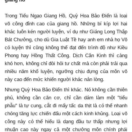
Trong Tiếu Ngạo Giang Hồ, Quỳ Hoa Bảo Điển là loại
võ công đỉnh cao của giang hồ. Những bí kíp lợi hại
khác luôn kén người luyện, ví dụ như Giáng Long Thập
Bát Chưởng, cho dù Gia Luật Tề hay anh em nhà họ Võ
có luyện thì cũng không thể đạt đến trình độ như Kiều
Phong hay Hồng Thất Công. Dịch Cân Kinh thì càng
khó hơn, không chỉ đòi hỏi tư chất mà còn phải trải qua
nhiều năm khổ luyện, ngưỡng chịu đựng của môn võ
này cao đến mức khiến người khác nản lòng.
Nhưng Quỳ Hoa Bảo Điển thì khác. Nó không cần thiên
phú, không cần căn cơ, chỉ cần dám làm một "tiểu
phẫu" là tự cung, cắt đi mấy tấc da thịt là có thể nhanh
chóng tăng lực chiến đấu một cách kinh khủng. Loại võ
công này có thể hiểu là dạng đầu tư thấp nhưng lợi
nhuận cao này ngay cả một chưởng môn chính phái