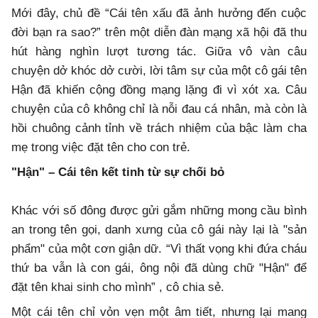
Mới đây, chủ đề “Cái tên xấu đã ảnh hưởng đến cuộc
đời bạn ra sao?” trên một diễn đàn mạng xã hội đã thu
hút hàng nghìn lượt tương tác. Giữa vô vàn câu
chuyện dở khóc dở cười, lời tâm sự của một cô gái tên
Hận đã khiến cộng đồng mạng lặng đi vì xót xa. Câu
chuyện của cô không chỉ là nỗi đau cá nhân, mà còn là
hồi chuông cảnh tỉnh về trách nhiệm của bậc làm cha
mẹ trong việc đặt tên cho con trẻ.
"Hận" – Cái tên kết tinh từ sự chối bỏ
Khác với số đông được gửi gắm những mong cầu bình
an trong tên gọi, danh xưng của cô gái này lại là "sản
phẩm" của một cơn giận dữ. “Vì thất vọng khi đứa cháu
thứ ba vẫn là con gái, ông nội đã dùng chữ "Hận" để
đặt tên khai sinh cho mình” , cô chia sẻ.
Một cái tên chỉ vỏn vẹn một âm tiết, nhưng lại mang