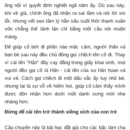
ông nội vì quyết định nghiệt ngã năm ấy. Dù sau này,
khi về già, chính ông đã nhận ra sai lầm và nói lời xin
lỗi, nhưng vết sẹo tâm lý hằn sâu suốt thời thanh xuân
vốn chẳng thể lành lặn chỉ bằng một câu nói muộn
màng.
Để giúp cô bớt đi phần nào mặc cảm, người thân và
bạn bè sau này đều chủ động gọi chệch tên cô đi. Thay
vì cái tên "Hận" đầy cay đắng trong giấy khai sinh, mọi
người đều gọi cô là Hân - cái tên của sự hân hoan và
vui vẻ. Cách gọi chệch đi một dấu sắc ấy tuy nhỏ bé,
nhưng lại là sự vỗ về hiếm hoi, giúp cô cảm thấy mình
được đón nhận hơn dưới một danh xưng mới nhẹ
nhàng hơn.
Đừng để cái tên trở thành xiềng xích của con trẻ
Câu chuyện này là bài học đắt giá cho các bậc làm cha