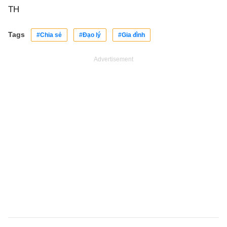
TH
Tags
#Chia sẻ
#Đạo lý
#Gia đình
Advertisement