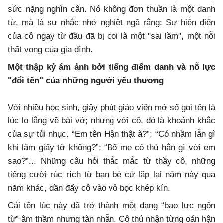
sức nặng nghìn cân. Nó không đơn thuần là một danh
từ, mà là sự nhắc nhở nghiệt ngã rằng: Sự hiện diện
của cô ngay từ đầu đã bị coi là một "sai lầm", một nỗi
thất vọng của gia đình.
Một thập kỷ ám ảnh bởi tiếng điểm danh và nỗ lực
"đổi tên" của những người yêu thương
Với nhiều học sinh, giây phút giáo viên mở sổ gọi tên là
lúc lo lắng về bài vở; nhưng với cô, đó là khoảnh khắc
của sự tủi nhục. “Em tên Hận thật à?”; “Có nhầm lẫn gì
khi làm giấy tờ không?”; “Bố mẹ có thù hằn gì với em
sao?”... Những câu hỏi thắc mắc từ thầy cô, những
tiếng cười rúc rích từ bạn bè cứ lặp lại năm này qua
năm khác, dần đẩy cô vào vỏ bọc khép kín.
Cái tên lúc này đã trở thành một dạng “bạo lực ngôn
từ” âm thầm nhưng tàn nhẫn. Cô thú nhận từng oán hận