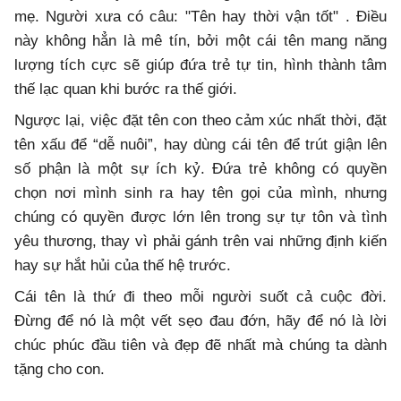
mẹ. Người xưa có câu: "Tên hay thời vận tốt" . Điều
này không hẳn là mê tín, bởi một cái tên mang năng
lượng tích cực sẽ giúp đứa trẻ tự tin, hình thành tâm
thế lạc quan khi bước ra thế giới.
Ngược lại, việc đặt tên con theo cảm xúc nhất thời, đặt
tên xấu để “dễ nuôi”, hay dùng cái tên để trút giận lên
số phận là một sự ích kỷ. Đứa trẻ không có quyền
chọn nơi mình sinh ra hay tên gọi của mình, nhưng
chúng có quyền được lớn lên trong sự tự tôn và tình
yêu thương, thay vì phải gánh trên vai những định kiến
hay sự hắt hủi của thế hệ trước.
Cái tên là thứ đi theo mỗi người suốt cả cuộc đời.
Đừng để nó là một vết sẹo đau đớn, hãy để nó là lời
chúc phúc đầu tiên và đẹp đẽ nhất mà chúng ta dành
tặng cho con.