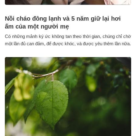
Nồi cháo đông lạnh và 5 năm giữ lại hơi
ấm của một người mẹ
Có những mảnh ký ức không tan theo thời gian, chúng chỉ chờ
một lần đủ can đảm, để được khóc, và được yêu thêm lần nữa.