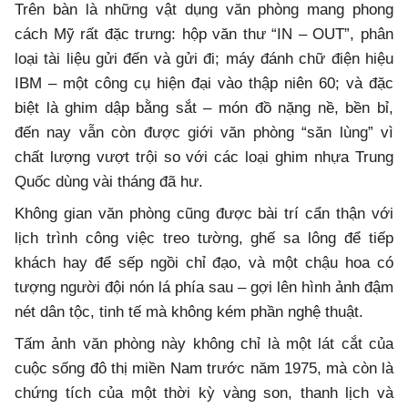
Trên bàn là những vật dụng văn phòng mang phong
cách Mỹ rất đặc trưng: hộp văn thư “IN – OUT”, phân
loại tài liệu gửi đến và gửi đi; máy đánh chữ điện hiệu
IBM – một công cụ hiện đại vào thập niên 60; và đặc
biệt là ghim dập bằng sắt – món đồ nặng nề, bền bỉ,
đến nay vẫn còn được giới văn phòng “săn lùng” vì
chất lượng vượt trội so với các loại ghim nhựa Trung
Quốc dùng vài tháng đã hư.
Không gian văn phòng cũng được bài trí cẩn thận với
lịch trình công việc treo tường, ghế sa lông để tiếp
khách hay để sếp ngồi chỉ đạo, và một chậu hoa có
tượng người đội nón lá phía sau – gợi lên hình ảnh đậm
nét dân tộc, tinh tế mà không kém phần nghệ thuật.
Tấm ảnh văn phòng này không chỉ là một lát cắt của
cuộc sống đô thị miền Nam trước năm 1975, mà còn là
chứng tích của một thời kỳ vàng son, thanh lịch và