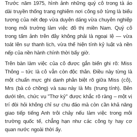
Trước năm 1975, hình ảnh những quý cô trong tà áo
dài truyền thống trang nghiêm nơi công sở từng là biểu
tượng của nét đẹp vừa duyên dáng vừa chuyên nghiệp
trong môi trường làm việc đô thị miền Nam. Quý cô
trong tấm ảnh trên đây không phải là ngoại lệ — vừa
toát lên sự thanh lịch, vừa thể hiện tính kỷ luật và nền
nếp của nền hành chính thời bấy giờ.
Trên bàn làm việc của cô được gắn biển ghi rõ: Miss
Thông – tức là cô vẫn còn độc thân. Điều này từng là
một chuẩn mực ghi danh phân biệt rõ giữa Miss (cô),
Mrs (bà có chồng) và sau này là Ms (trung tính). Bên
dưới tên, chức vụ "Thơ ký" được khắc rõ ràng – một vị
trí đòi hỏi không chỉ sự chu đáo mà còn cần khả năng
giao tiếp tiếng Anh trôi chảy nếu làm việc trong môi
trường quốc tế, chẳng hạn như các công ty hay cơ
quan nước ngoài thời ấy.