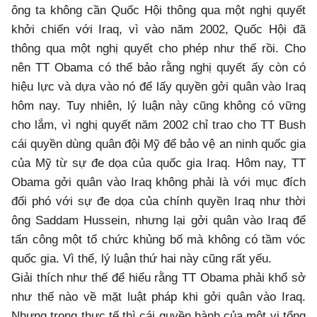
ông ta không cần Quốc Hội thông qua một nghị quyết
khởi chiến với Iraq, vì vào năm 2002, Quốc Hội đã
thông qua một nghị quyết cho phép như thế rồi. Cho
nên TT Obama có thể bảo rằng nghị quyết ấy còn có
hiệu lực và dựa vào nó để lấy quyền gởi quân vào Iraq
hôm nay. Tuy nhiên, lý luận này cũng không có vững
cho lắm, vì nghị quyết năm 2002 chỉ trao cho TT Bush
cái quyền dùng quân đội Mỹ để bảo vệ an ninh quốc gia
của Mỹ từ sự đe dọa của quốc gia Iraq. Hôm nay, TT
Obama gởi quân vào Iraq không phải là với mục đích
đối phó với sự đe dọa của chính quyền Iraq như thời
ông Saddam Hussein, nhưng lại gởi quân vào Iraq để
tấn công một tổ chức khủng bố mà không có tầm vóc
quốc gia. Vì thế, lý luận thứ hai này cũng rất yếu.
Giải thích như thế để hiểu rằng TT Obama phải khổ sở
như thế nào về mặt luật pháp khi gởi quân vào Iraq.
Nhưng trong thực tế thì cái quyền hành của một vị tổng