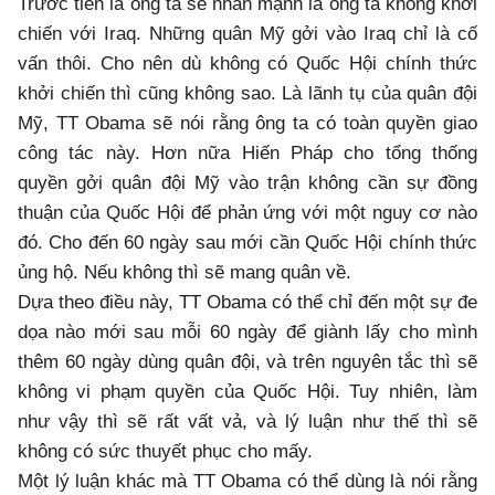
Trước tiên là ông ta sẽ nhấn mạnh là ông ta không khởi
chiến với Iraq. Những quân Mỹ gởi vào Iraq chỉ là cố
vấn thôi. Cho nên dù không có Quốc Hội chính thức
khởi chiến thì cũng không sao. Là lãnh tụ của quân đội
Mỹ, TT Obama sẽ nói rằng ông ta có toàn quyền giao
công tác này. Hơn nữa Hiến Pháp cho tổng thống
quyền gởi quân đội Mỹ vào trận không cần sự đồng
thuận của Quốc Hội để phản ứng với một nguy cơ nào
đó. Cho đến 60 ngày sau mới cần Quốc Hội chính thức
ủng hộ. Nếu không thì sẽ mang quân về.
Dựa theo điều này, TT Obama có thể chỉ đến một sự đe
dọa nào mới sau mỗi 60 ngày để giành lấy cho mình
thêm 60 ngày dùng quân đội, và trên nguyên tắc thì sẽ
không vi phạm quyền của Quốc Hội. Tuy nhiên, làm
như vậy thì sẽ rất vất vả, và lý luận như thế thì sẽ
không có sức thuyết phục cho mấy.
Một lý luận khác mà TT Obama có thể dùng là nói rằng