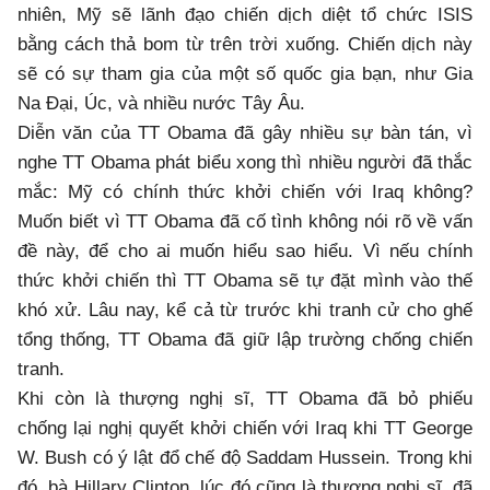
nhiên, Mỹ sẽ lãnh đạo chiến dịch diệt tổ chức ISIS
bằng cách thả bom từ trên trời xuống. Chiến dịch này
sẽ có sự tham gia của một số quốc gia bạn, như Gia
Na Đại, Úc, và nhiều nước Tây Âu.
Diễn văn của TT Obama đã gây nhiều sự bàn tán, vì
nghe TT Obama phát biểu xong thì nhiều người đã thắc
mắc: Mỹ có chính thức khởi chiến với Iraq không?
Muốn biết vì TT Obama đã cố tình không nói rõ về vấn
đề này, để cho ai muốn hiểu sao hiểu. Vì nếu chính
thức khởi chiến thì TT Obama sẽ tự đặt mình vào thế
khó xử. Lâu nay, kể cả từ trước khi tranh cử cho ghế
tổng thống, TT Obama đã giữ lập trường chống chiến
tranh.
Khi còn là thượng nghị sĩ, TT Obama đã bỏ phiếu
chống lại nghị quyết khởi chiến với Iraq khi TT George
W. Bush có ý lật đổ chế độ Saddam Hussein. Trong khi
đó, bà Hillary Clinton, lúc đó cũng là thượng nghị sĩ, đã