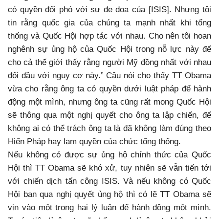
có quyền đối phó với sự đe dọa của [ISIS]. Nhưng tôi
tin rằng quốc gia của chúng ta mạnh nhất khi tổng
thống và Quốc Hội hợp tác với nhau. Cho nên tôi hoan
nghênh sự ủng hộ của Quốc Hội trong nỗ lực này để
cho cả thế giới thấy rằng người Mỹ đồng nhất với nhau
đối đầu với nguy cơ này.” Câu nói cho thấy TT Obama
vừa cho rằng ông ta có quyền dưới luật pháp để hành
động một mình, nhưng ông ta cũng rất mong Quốc Hội
sẽ thông qua một nghị quyết cho ông ta lập chiến, để
không ai có thể trách ông ta là đã không làm đúng theo
Hiến Pháp hay lạm quyền của chức tổng thống.
Nếu không có được sự ủng hộ chính thức của Quốc
Hội thì TT Obama sẽ khó xử, tuy nhiên sẽ vẫn tiến tới
với chiến dịch tấn công ISIS. Và nếu không có Quốc
Hội ban qua nghị quyết ủng hộ thì có lẽ TT Obama sẽ
vịn vào một trong hai lý luận để hành động một mình.