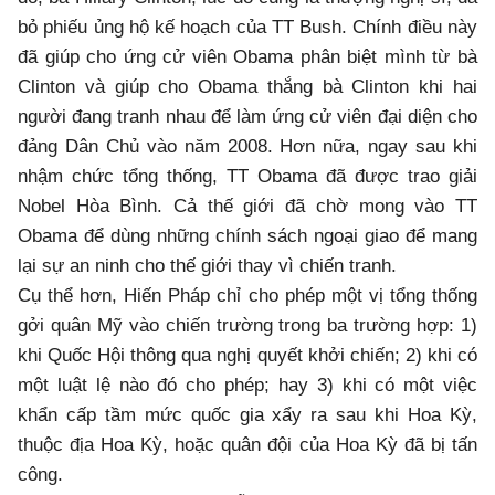
bỏ phiếu ủng hộ kế hoạch của TT Bush. Chính điều này
đã giúp cho ứng cử viên Obama phân biệt mình từ bà
Clinton và giúp cho Obama thắng bà Clinton khi hai
người đang tranh nhau để làm ứng cử viên đại diện cho
đảng Dân Chủ vào năm 2008. Hơn nữa, ngay sau khi
nhậm chức tổng thống, TT Obama đã được trao giải
Nobel Hòa Bình. Cả thế giới đã chờ mong vào TT
Obama để dùng những chính sách ngoại giao để mang
lại sự an ninh cho thế giới thay vì chiến tranh.
Cụ thể hơn, Hiến Pháp chỉ cho phép một vị tổng thống
gởi quân Mỹ vào chiến trường trong ba trường hợp: 1)
khi Quốc Hội thông qua nghị quyết khởi chiến; 2) khi có
một luật lệ nào đó cho phép; hay 3) khi có một việc
khẩn cấp tầm mức quốc gia xẩy ra sau khi Hoa Kỳ,
thuộc địa Hoa Kỳ, hoặc quân đội của Hoa Kỳ đã bị tấn
công.