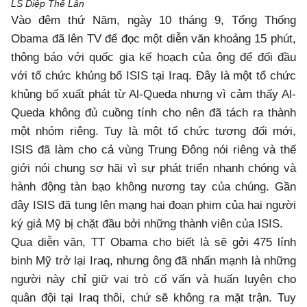
LS Diệp Thế Lân
Vào đêm thứ Năm, ngày 10 tháng 9, Tổng Thống
Obama đã lên TV để đọc một diễn văn khoảng 15 phút,
thông báo với quốc gia kế hoạch của ông để đối đầu
với tổ chức khủng bố ISIS tại Iraq. Đây là một tổ chức
khủng bố xuất phát từ Al-Queda nhưng vì cảm thấy Al-
Queda không đủ cuồng tính cho nên đã tách ra thành
một nhóm riêng. Tuy là một tổ chức tương đối mới,
ISIS đã làm cho cả vùng Trung Đông nói riêng và thế
giới nói chung sợ hãi vì sự phát triển nhanh chóng và
hành động tàn bạo không nương tay của chúng. Gần
đây ISIS đã tung lên mạng hai đoạn phim của hai người
ký giả Mỹ bị chặt đầu bởi những thành viên của ISIS.
Qua diễn văn, TT Obama cho biết là sẽ gởi 475 lính
binh Mỹ trở lại Iraq, nhưng ông đã nhấn mạnh là những
người này chỉ giữ vai trò cố vấn và huấn luyện cho
quân đội tại Iraq thôi, chứ sẽ không ra mặt trận. Tuy