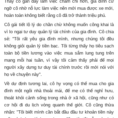
Thấy cô gần đây làm việc chăm chỉ hơn, gia đình cứ
ngỡ cô nhờ nỗ lực làm việc nên mới mua được xe mới,
hoàn toàn không biết rằng cô đã trở thành triệu phú.
Cô gái tiết lộ lý do chần chừ không muốn công khai là
vì lo ngại tư duy quản lý tài chính của gia đình. Cô chia
sẻ: "Tôi rất yêu gia đình mình, nhưng chúng tôi đều
không giỏi quản lý tiền bạc. Tôi từng thấy họ tiêu sạch
toàn bộ tiền lương vào việc mua sắm lung tung trên
mạng mỗi hai tuần, vì vậy tôi cảm thấy phải để mọi
người xây dựng tư duy tài chính trước rồi mới nói với
họ về chuyện này".
Về dự định tương lai, cô hy vọng có thể mua cho gia
đình một ngôi nhà thoải mái, để mẹ có thể nghỉ hưu,
thoát khỏi cảnh sống trong nhà ở xã hội, cũng như có
cơ hội đi du lịch vòng quanh thế giới. Cô cũng thừa
nhận: "Tôi biết mình cần bắt đầu đầu tư khoản tiền này