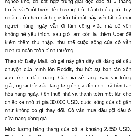
nghèo khó, đã bất ngờ trúng giải độc đắc từ 6 tháng
trước và "một bước lên hương" trở thành triệu phú. Tuy
nhiên, cô chọn cách giữ kín bí mật này với tất cả mọi
người, hàng ngày vẫn đi làm công việc mà cô vốn
không hề yêu thích, sau giờ làm còn lái thêm Uber để
kiếm thêm thu nhập, như thể cuộc sống của cô vẫn
diễn ra hoàn toàn bình thường.
Theo tờ Daily Mail, cô gái này gần đây đã đăng tải câu
chuyện của mình lên Reddit, thu hút sự bàn tán xôn
xao từ cư dân mạng. Cô chia sẻ rằng, sau khi trúng
giải, ngoại trừ việc lặng lẽ giúp gia đình chi trả tiền tạp
hóa hàng ngày, tiền thuê nhà và thanh toán một lần cho
chiếc xe nhỏ trị giá 30.000 USD, cuộc sống của cô gần
như không có gì thay đổi. Cô vẫn mua dầu gội đầu ở
cửa hàng đồng giá.
Mức lương hàng tháng của cô là khoảng 2.850 USD.