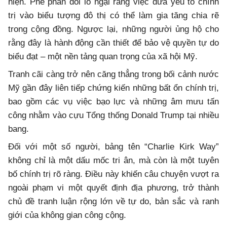
hiện. Phe phản đối lo ngại rằng việc đưa yếu tố chính
trị vào biểu tượng đô thị có thể làm gia tăng chia rẽ
trong cộng đồng. Ngược lại, những người ủng hộ cho
rằng đây là hành động cần thiết để bảo vệ quyền tự do
biểu đạt – một nền tảng quan trọng của xã hội Mỹ.
Tranh cãi càng trở nên căng thẳng trong bối cảnh nước
Mỹ gần đây liên tiếp chứng kiến những bất ổn chính trị,
bao gồm các vụ việc bạo lực và những âm mưu tấn
công nhằm vào cựu Tổng thống
Donald Trump
tại nhiều
bang.
Đối với một số người, bảng tên “Charlie Kirk Way”
không chỉ là một dấu mốc tri ân, mà còn là một tuyên
bố chính trị rõ ràng. Điều này khiến câu chuyện vượt ra
ngoài phạm vi một quyết định địa phương, trở thành
chủ đề tranh luận rộng lớn về tự do, bản sắc và ranh
giới của không gian công cộng.