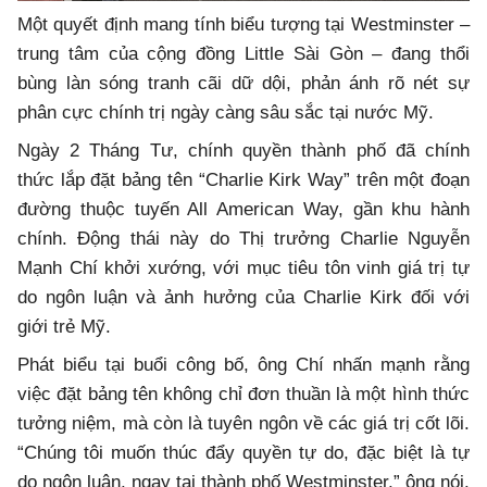
Một quyết định mang tính biểu tượng tại
Westminster
–
trung tâm của cộng đồng Little Sài Gòn – đang thổi
bùng làn sóng tranh cãi dữ dội, phản ánh rõ nét sự
phân cực chính trị ngày càng sâu sắc tại nước Mỹ.
Ngày 2 Tháng Tư, chính quyền thành phố đã chính
thức lắp đặt bảng tên “Charlie Kirk Way” trên một đoạn
đường thuộc tuyến
All American Way
, gần khu hành
chính. Động thái này do Thị trưởng
Charlie Nguyễn
Mạnh Chí
khởi xướng, với mục tiêu tôn vinh giá trị tự
do ngôn luận và ảnh hưởng của
Charlie Kirk
đối với
giới trẻ Mỹ.
Phát biểu tại buổi công bố, ông Chí nhấn mạnh rằng
việc đặt bảng tên không chỉ đơn thuần là một hình thức
tưởng niệm, mà còn là tuyên ngôn về các giá trị cốt lõi.
“Chúng tôi muốn thúc đẩy quyền tự do, đặc biệt là tự
do ngôn luận, ngay tại thành phố Westminster,” ông nói.