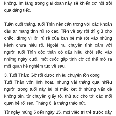
không. Im lặng trong giai đoạn này sẽ khiến cơ hội trôi
qua đáng tiếc.
Tuần cuối tháng, tuổi Thìn nên cẩn trọng với các khoản
đầu tư mang tính rủi ro cao. Tiền về tay rồi thì giữ cho
chắc, đừng vì lời rủ rê của bạn bè mà rót vào những
kênh chưa hiểu rõ. Ngoài ra, chuyện tình cảm với
người tuổi Thìn độc thân có dấu hiệu khởi sắc vào
những ngày cuối, một cuộc gặp tình cờ có thể mở ra
mối quan hệ nghiêm túc về sau.
3. Tuổi Thân: Gỡ rối được nhiều chuyện tồn đọng
Tuổi Thân vốn linh hoạt, nhưng vài tháng qua nhiều
người trong tuổi này lại bị mắc kẹt ở những vấn đề
không tên, từ chuyện giấy tờ, thủ tục cho tới các mối
quan hệ rối ren. Tháng 6 là tháng tháo nút.
Từ ngày mùng 5 đến ngày 15, mọi việc trì trệ trước đây