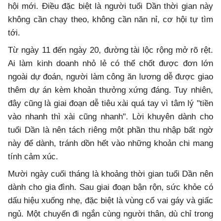
hội mới. Điều đặc biệt là người tuổi Dần thời gian này
không cần chạy theo, không cần năn nỉ, cơ hội tự tìm
tới.
Từ ngày 11 đến ngày 20, đường tài lộc rộng mở rõ rệt.
Ai làm kinh doanh nhỏ lẻ có thể chốt được đơn lớn
ngoài dự đoán, người làm công ăn lương dễ được giao
thêm dự án kèm khoản thưởng xứng đáng. Tuy nhiên,
đây cũng là giai đoạn dễ tiêu xài quá tay vì tâm lý "tiền
vào nhanh thì xài cũng nhanh". Lời khuyên dành cho
tuổi Dần là nên tách riêng một phần thu nhập bất ngờ
này để dành, tránh dồn hết vào những khoản chi mang
tính cảm xúc.
Mười ngày cuối tháng là khoảng thời gian tuổi Dần nên
dành cho gia đình. Sau giai đoạn bận rộn, sức khỏe có
dấu hiệu xuống nhẹ, đặc biệt là vùng cổ vai gáy và giấc
ngủ. Một chuyến đi ngắn cùng người thân, dù chỉ trong