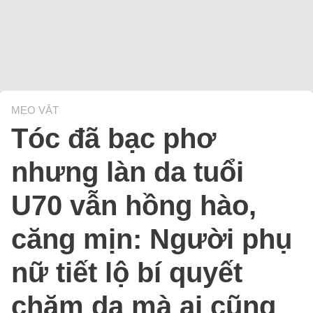
MẸO VẶT
Tóc đã bạc phơ
nhưng làn da tuổi
U70 vẫn hồng hào,
căng mịn: Người phụ
nữ tiết lộ bí quyết
chăm da mà ai cũng