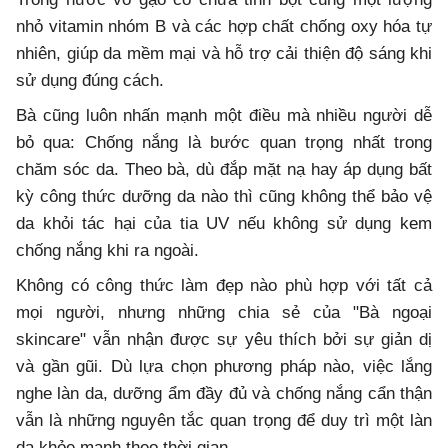
nhỏ vitamin nhóm B và các hợp chất chống oxy hóa tự
nhiên, giúp da mềm mại và hỗ trợ cải thiện độ sáng khi
sử dụng đúng cách.
Bà cũng luôn nhấn mạnh một điều mà nhiều người dễ
bỏ qua: Chống nắng là bước quan trọng nhất trong
chăm sóc da. Theo bà, dù đắp mặt nạ hay áp dụng bất
kỳ công thức dưỡng da nào thì cũng không thể bảo vệ
da khỏi tác hại của tia UV nếu không sử dụng kem
chống nắng khi ra ngoài.
Không có công thức làm đẹp nào phù hợp với tất cả
mọi người, nhưng những chia sẻ của "Bà ngoại
skincare" vẫn nhận được sự yêu thích bởi sự giản dị
và gần gũi. Dù lựa chọn phương pháp nào, việc lắng
nghe làn da, dưỡng ẩm đầy đủ và chống nắng cẩn thận
vẫn là những nguyên tắc quan trọng để duy trì một làn
da khỏe mạnh theo thời gian.