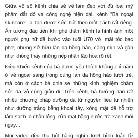
Giữa vô số kênh chia sẻ về làm đẹp với đủ loại mỹ
phẩm đắt đỏ và công nghệ hiện đại, kênh "Bà ngoại
skincare" lại tạo được sức hút theo một cách rất riêng.
Ấn tượng đầu tiên khi ghé thăm kênh là hình ảnh một
người phụ nữ đã bước vào tuổi U70 với mái tóc bạc
phơ, nhưng sở hữu làn da hồng hào, căng mịn và gần
như không thấy những nếp nhăn lão hóa rõ rệt.
Điều khiến kênh của bà được yêu thích không chỉ nằm
ở vẻ ngoài sang trọng cùng làn da hồng hào tươi trẻ,
mà còn ở cách bà chia sẻ những kinh nghiệm chăm
sóc da vô cùng giản dị. Trên kênh, bà hướng dẫn rất
nhiều phương pháp dưỡng da từ nguyên liệu tự nhiên
như dưỡng trắng bằng khoai tây, xông mặt để hỗ trợ
làm sạch lỗ chân lông, rửa mặt bằng nước trà xanh mỗi
ngày...
Mỗi video đều thu hút hàng nghìn lượt bình luận từ