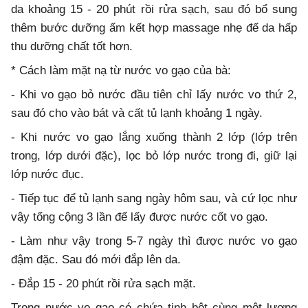
da khoảng 15 - 20 phút rồi rửa sạch, sau đó bổ sung
thêm bước dưỡng ẩm kết hợp massage nhẹ để da hấp
thu dưỡng chất tốt hơn.
* Cách làm mặt nạ từ nước vo gạo của bà:
- Khi vo gạo bỏ nước đầu tiên chỉ lấy nước vo thứ 2,
sau đó cho vào bát và cất tủ lạnh khoảng 1 ngày.
- Khi nước vo gạo lắng xuống thành 2 lớp (lớp trên
trong, lớp dưới đặc), lọc bỏ lớp nước trong đi, giữ lại
lớp nước đục.
- Tiếp tục để tủ lạnh sang ngày hôm sau, và cứ lọc như
vậy tổng cộng 3 lần để lấy được nước cốt vo gạo.
- Làm như vậy trong 5-7 ngày thì được nước vo gạo
đậm đặc. Sau đó mới đắp lên da.
- Đắp 15 - 20 phút rồi rửa sạch mặt.
Trong nước vo gạo có chứa tinh bột cùng một lượng