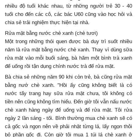
nhiều độ tuổi khác nhau, từ những người trẻ 30 - 40
tuổi cho đến các cô, các bác U60 cũng vào học hỏi và
chia sẻ trải nghiệm thực hiện tại nhà.
Rửa mặt bằng nước chè xanh (chè tươi)
Một trong những thói quen được bà duy trì suốt nhiều
năm là rửa mặt bằng nước chè xanh. Thay vì dùng sữa
rửa mặt vào mỗi buổi sáng, bà hãm một bình trà xanh
để uống rồi tận dụng chính nước trà để rửa mặt.
Bà chia sẻ những năm 90 khi còn trẻ, bà cũng rửa mặt
bằng nướ chè xanh. "Hồi ấy cũng không biết là có
nước tẩy trang hay sữa rửa mặt chưa, tôi không có
tiền nên cũng không tìm hiểu. Đến giờ tôi vẫn nấu nước
chè xanh hàng ngày để uống và để rửa mặt. Tôi rửa
ngày 2 lần sáng - tối. Bình thường mua chè xanh sẽ có
cả gốc và ngọn nên về phải nhặt từng lá, lấy ngọn thôi
bỏ phần gốc đi. Còn giờ tôi mua 1 túi lá chè xanh ở