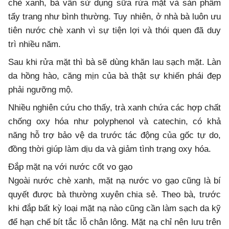
chè xanh, bà vẫn sử dụng sữa rửa mặt và sản phẩm
tẩy trang như bình thường. Tuy nhiên, ở nhà bà luôn ưu
tiên nước chè xanh vì sự tiện lợi và thói quen đã duy
trì nhiều năm.
Sau khi rửa mặt thì bà sẽ dùng khăn lau sạch mặt. Làn
da hồng hào, căng mịn của bà thật sự khiến phái đẹp
phải ngưỡng mộ.
Nhiều nghiên cứu cho thấy, trà xanh chứa các hợp chất
chống oxy hóa như polyphenol và catechin, có khả
năng hỗ trợ bảo vệ da trước tác động của gốc tự do,
đồng thời giúp làm dịu da và giảm tình trạng oxy hóa.
Đắp mặt nạ với nước cốt vo gạo
Ngoài nước chè xanh, mặt nạ nước vo gạo cũng là bí
quyết được bà thường xuyên chia sẻ. Theo bà, trước
khi đắp bất kỳ loại mặt nạ nào cũng cần làm sạch da kỹ
để hạn chế bít tắc lỗ chân lông. Mặt nạ chỉ nên lưu trên