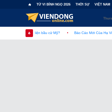
TỬ VI BÍNH NGỌ 2026
THỜI SỰ
VIỆT NAM
diện bầu cử Mỹ?
•
Báo Cáo Mới Của Hạ Viện Mỹ Và Tranh Cãi 