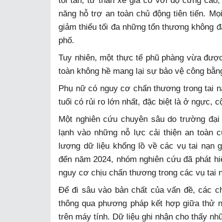
tối tân, từ thân xe gia cố với độ cứng cao
năng hỗ trợ an toàn chủ động tiên tiến. Mọ
giảm thiểu tối đa những tổn thương không 
phố.
Tuy nhiên, một thực tế phũ phàng vừa được
toàn không hề mang lại sự bảo vệ công bằn
Phụ nữ có nguy cơ chấn thương trong tai 
tuổi có rủi ro lớn nhất, đặc biệt là ở ngực, c
Một nghiên cứu chuyên sâu do trường đại
lạnh vào những nỗ lực cải thiện an toàn 
lượng dữ liệu khổng lồ về các vụ tai nạn g
đến năm 2024, nhóm nghiên cứu đã phát hiệ
nguy cơ chịu chấn thương trong các vụ tai 
Để đi sâu vào bản chất của vấn đề, các chu
thông qua phương pháp kết hợp giữa thử 
trên máy tính. Dữ liệu ghi nhận cho thấy nh