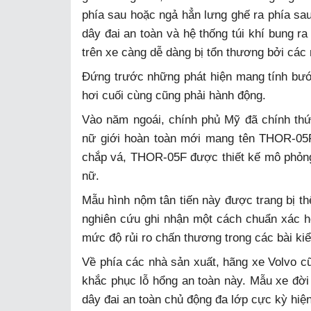
phía sau hoặc ngả hẳn lưng ghế ra phía sau.
dây đai an toàn và hệ thống túi khí bung ra
trên xe càng dễ dàng bị tổn thương bởi các 
Đứng trước những phát hiện mang tính bướ
hơi cuối cùng cũng phải hành động.
Vào năm ngoái, chính phủ Mỹ đã chính t
nữ giới hoàn toàn mới mang tên THOR-05F
chắp vá, THOR-05F được thiết kế mô phỏng 
nữ.
Mẫu hình nộm tân tiến này được trang bị t
nghiên cứu ghi nhận một cách chuẩn xác h
mức độ rủi ro chấn thương trong các bài ki
Về phía các nhà sản xuất, hãng xe Volvo c
khắc phục lỗ hổng an toàn này. Mẫu xe đờ
dây đai an toàn chủ động đa lớp cực kỳ hiện