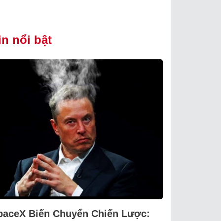
in nổi bật
paceX Biến Chuyển Chiến Lược: