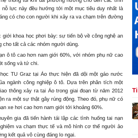
, hệ thống túi khí đa phương hướng cho đến các tính
i nỗ lực này đều hướng tới một mục tiêu duy nhất là
đáng có cho con người khi xảy ra va chạm trên đường
 giới khoa học phơi bày: sự tiến bộ về công nghệ an
g cho tất cả các nhóm người dùng.
nạn ô tô cao hơn nam giới 60%, với nhóm phụ nữ cao
ột sống và tứ chi.
 học TU Graz tại Áo thực hiện đã dội một gáo nước
của ngành công nghiệp ô tô. Dựa trên phân tích một
T
iao thông xảy ra tại Áo trong giai đoạn từ năm 2012
n ra một sự thật gây rúng động. Theo đó, phụ nữ có
nạn xe hơi cao hơn nam giới tới khoảng 60%.
yên gia đã tiến hành tái lập các tình huống tai nạn
nghiệm va chạm thực tế và mô hình cơ thể người ảo
ững kết quả vô cùng đáng lo ngại.