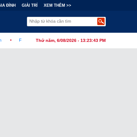
GIA ĐÌNH
GIẢI TRÍ
XEM THÊM >>
hức Ban Hành Lệnh Cấm Robot Hút Bụi Thông Minh Sản Xuất Tại Nướ
Thứ năm, 6/08/2026 - 13:23:44 PM