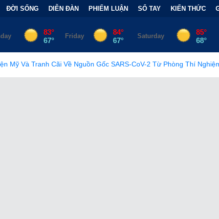
ĐỜI SỐNG
DIỄN ĐÀN
PHIẾM LUẬN
SỔ TAY
KIẾN THỨC
Về Nguồn Gốc SARS-CoV-2 Từ Phòng Thí Nghiệm
•
FCC Chính T