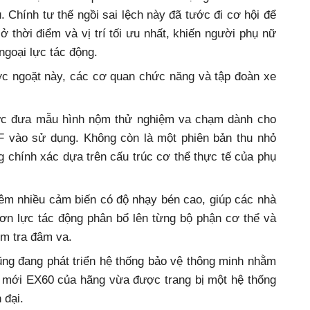
 Chính tư thế ngồi sai lệch này đã tước đi cơ hội để
 ở thời điểm và vị trí tối ưu nhất, khiến người phụ nữ
ngoại lực tác động.
c ngoặt này, các cơ quan chức năng và tập đoàn xe
hức đưa mẫu hình nộm thử nghiệm va chạm dành cho
 vào sử dụng. Không còn là một phiên bản thu nhỏ
chính xác dựa trên cấu trúc cơ thể thực tế của phụ
hêm nhiều cảm biến có độ nhạy bén cao, giúp các nhà
ơn lực tác động phân bổ lên từng bộ phận cơ thể và
ểm tra đâm va.
ũng đang phát triển hệ thống bảo vệ thông minh nhằm
i mới EX60 của hãng vừa được trang bị một hệ thống
 đại.