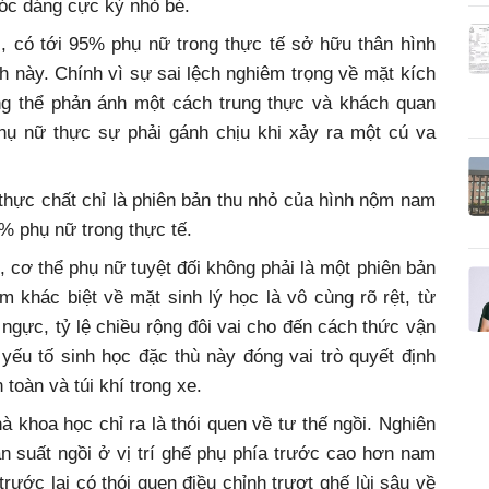
vóc dáng cực kỳ nhỏ bé.
, có tới 95% phụ nữ trong thực tế sở hữu thân hình
 này. Chính vì sự sai lệch nghiêm trọng về mặt kích
g thể phản ánh một cách trung thực và khách quan
ụ nữ thực sự phải gánh chịu khi xảy ra một cú va
hực chất chỉ là phiên bản thu nhỏ của hình nộm nam
% phụ nữ trong thực tế.
cơ thể phụ nữ tuyệt đối không phải là một phiên bản
 khác biệt về mặt sinh lý học là vô cùng rõ rệt, từ
ngực, tỷ lệ chiều rộng đôi vai cho đến cách thức vận
yếu tố sinh học đặc thù này đóng vai trò quyết định
toàn và túi khí trong xe.
khoa học chỉ ra là thói quen về tư thế ngồi. Nghiên
n suất ngồi ở vị trí ghế phụ phía trước cao hơn nam
trước lại có thói quen điều chỉnh trượt ghế lùi sâu về