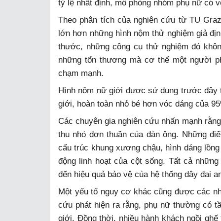
tỷ lệ nhất định, mô phỏng nhóm phụ nữ có 
Theo phân tích của nghiên cứu từ TU Graz
lớn hơn những hình nộm thử nghiệm giả định
thước, những công cụ thử nghiệm đó khôn
những tổn thương mà cơ thể một người ph
chạm mạnh.
Hình nộm nữ giới được sử dụng trước đây t
giới, hoàn toàn nhỏ bé hơn vóc dáng của 95
Các chuyên gia nghiên cứu nhấn mạnh rằng, 
thu nhỏ đơn thuần của đàn ông. Những điểm
cấu trúc khung xương chậu, hình dáng lồng 
động linh hoạt của cột sống. Tất cả những 
đến hiệu quả bảo vệ của hệ thống dây đai an 
Một yếu tố nguy cơ khác cũng được các nhà 
cứu phát hiện ra rằng, phụ nữ thường có tầ
giới. Đồng thời, nhiều hành khách ngồi ghế 