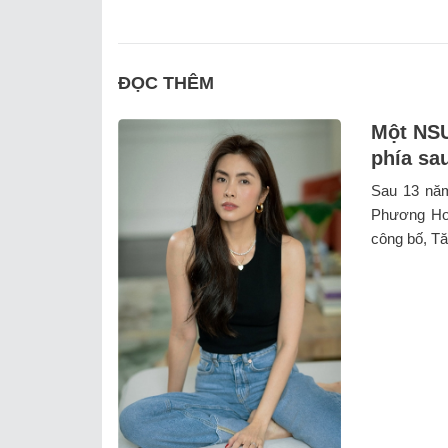
ĐỌC THÊM
Một NSƯ
phía sa
Sau 13 năm
Phương Ho
công bố, Tăn