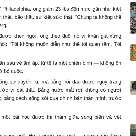
Ở Philadelphia, ông giảm 23 lbs đến mức gần như kiệt
 thật, bão thật, sự kiệt sức thật. "Chúng ta không thể
erg.
được khen ngợi, ông theo đuổi nó vì khán giả xứng
ói: "Tôi không muốn diễn như thể tôi quan tâm. Tôi
vì ẩn sau vẻ ấm áp, tử tế là một chiến binh — không ồn
ờ bỏ cuộc.
ằng sự quyến rũ, mà bằng nỗi đau được ngụy trang
ước vì cát thật. Bằng nước mắt rơi không có người
g bằng cách sống sót qua chính bản thân mình trước
i một bài học được thì thầm giữa sóng biển và vết
 giờ gục ngã. Họ là người gục ngã — nhưng vẫn đứng