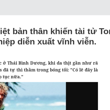
ệt bản thân khiến tài tử T
iệp diễn xuất vĩnh viễn.
c ở Thái Bình Dương, khi da thịt gần như rã
s đã tự thì thầm trong bóng tối: "Có lẽ đây là
p tục nữa."