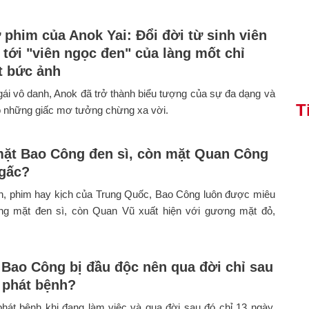
 phim của Anok Yai: Đổi đời từ sinh viên
 tới "viên ngọc đen" của làng mốt chỉ
 bức ảnh
ái vô danh, Anok đã trở thành biểu tượng của sự đa dạng và
T
o những giấc mơ tưởng chừng xa vời.
mặt Bao Công đen sì, còn mặt Quan Công
gấc?
ện, phim hay kịch của Trung Quốc, Bao Công luôn được miêu
ng mặt đen sì, còn Quan Vũ xuất hiện với gương mặt đỏ,
 Bao Công bị đầu độc nên qua đời chỉ sau
 phát bệnh?
hát bệnh khi đang làm việc và qua đời sau đó chỉ 13 ngày,