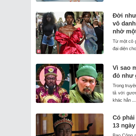
Đời như
vô danh
nhờ một
Từ một cô g
đại diện ch
Vì sao 
đỏ như 
Trong truy
tả với gươ
khác hẳn ...
Có phải
13 ngày
Bao Công p