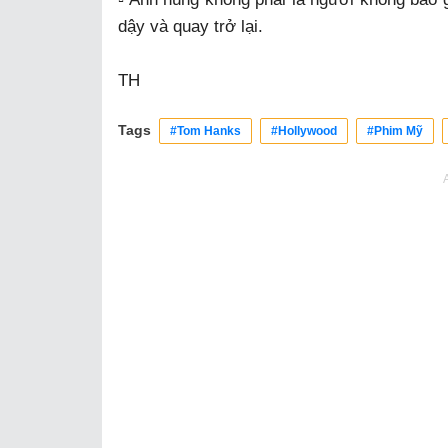
dậy và quay trở lại.
TH
Tags
#Tom Hanks
#Hollywood
#Phim Mỹ