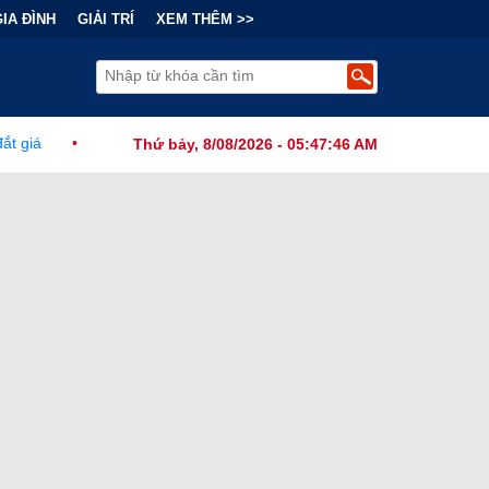
GIA ĐÌNH
GIẢI TRÍ
XEM THÊM >>
 Chính Đằng Sau "Cơn Sốt" Trà Sữa Nhượng Quyền: Lợi Nhuận Thuộc
Thứ bảy, 8/08/2026 - 05:47:47 AM