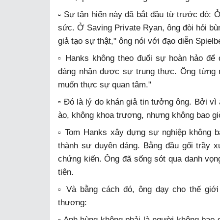
▫️ Sự tận hiến này đã bắt đầu từ trước đó: 
sức. Ở Saving Private Ryan, ông đòi hỏi bùn
giả tạo sự thật," ông nói với đạo diễn Spielb
▫️ Hanks không theo đuổi sự hoàn hảo để 
đáng nhận được sự trung thực. Ông từng n
muốn thực sự quan tâm."
▫️ Đó là lý do khán giả tin tưởng ông. Bởi 
ào, không khoa trương, nhưng không bao gi
▫️ Tom Hanks xây dựng sự nghiệp không b
thành sự duyên dáng. Bằng đầu gối trầy x
chứng kiến. Ông đã sống sót qua danh vọn
tiên.
▫️ Và bằng cách đó, ông dạy cho thế giớ
thương:
▫️ Anh hùng không phải là người không bao