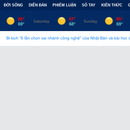
ĐỜI SỐNG
DIỄN ĐÀN
PHIẾM LUẬN
SỔ TAY
KIẾN THỨC
 sai nhánh công nghệ" của Nhật Bản và bài học đắt giá
•
Bẫy Tài