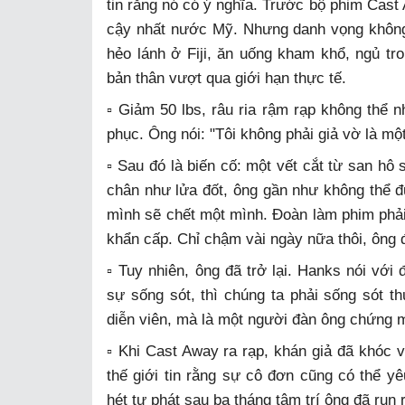
tin rằng nó có ý nghĩa. Trước bộ phim Cast
cậy nhất nước Mỹ. Nhưng danh vọng không
hẻo lánh ở Fiji, ăn uống kham khổ, ngủ tro
bản thân vượt qua giới hạn thực tế.
▫️ Giảm 50 lbs, râu ria rậm rạp không thể n
phục. Ông nói: "Tôi không phải giả vờ là một
▫️ Sau đó là biến cố: một vết cắt từ san h
chân như lửa đốt, ông gần như không thể 
mình sẽ chết một mình. Đoàn làm phim phải
khẩn cấp. Chỉ chậm vài ngày nữa thôi, ông đ
▫️ Tuy nhiên, ông đã trở lại. Hanks nói vớ
sự sống sót, thì chúng ta phải sống sót t
diễn viên, mà là một người đàn ông chứng m
▫️ Khi Cast Away ra rạp, khán giả đã khóc
thế giới tin rằng sự cô đơn cũng có thể yê
hét tự phát sau ba tháng tâm trí ông đã run