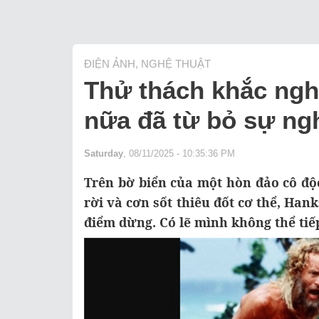
ĐIỆN ẢNH, NGHỆ THUẬT
Thử thách khắc nghi
nữa đã từ bỏ sự ngh
Saturday
, 08/11/2025 - 10:35:36 PM
Trên bờ biển của một hòn đảo cô độ
rời và cơn sốt thiêu đốt cơ thể, Hank
điểm dừng. Có lẽ mình không thể tiế