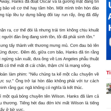
 Away, Hanks đã đoạt Oscar và là gương mặt đáng tin
 bảo vệ cơ thể hay tâm hồn. Một mình trên hòn đảo
ng túp lều tự dựng bằng đôi tay run rẩy, ông đã đẩy
hận ra, cơ thể đói lả nhưng trái tim không chịu khuất
 người đàn ông đang sinh tồn, tôi đã phải sinh tồn."
ô sưng tấy thành vết thương mưng mủ. Cơn đau bò lên
đứng được. Đêm đó, giữa cơn bão, Hanks đã tin rằng
 ngừng sản xuất, đưa ông về Los Angeles phẫu thuật
ã có thể mất đi cái chân, thậm chí là mạng sống.
T
i đoàn làm phim: "Nếu chúng ta kể một câu chuyện về
hực sự." Ông trở lại hòn đảo không phải với tư cách
inh rằng gục ngã không có nghĩa là kết thúc.
 vì một quả bóng chuyền tên Wilson. Hanks đã làm cả
u thương. Tiếng hét đau đớn khi mất Wilson là tiếng
 rẩy ở bờ vực.