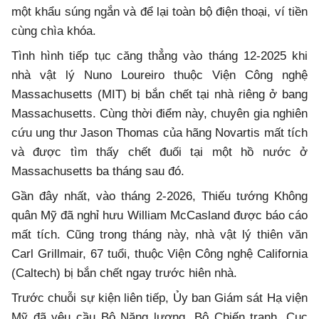
một khẩu súng ngắn và để lại toàn bộ điện thoại, ví tiền
cùng chìa khóa.
Tình hình tiếp tục căng thẳng vào tháng 12-2025 khi
nhà vật lý Nuno Loureiro thuộc Viện Công nghệ
Massachusetts (MIT) bị bắn chết tại nhà riêng ở bang
Massachusetts. Cùng thời điểm này, chuyên gia nghiên
cứu ung thư Jason Thomas của hãng Novartis mất tích
và được tìm thấy chết đuối tại một hồ nước ở
Massachusetts ba tháng sau đó.
Gần đây nhất, vào tháng 2-2026, Thiếu tướng Không
quân Mỹ đã nghỉ hưu William McCasland được báo cáo
mất tích. Cũng trong tháng này, nhà vật lý thiên văn
Carl Grillmair, 67 tuổi, thuộc Viện Công nghệ California
(Caltech) bị bắn chết ngay trước hiên nhà.
Trước chuỗi sự kiện liên tiếp, Ủy ban Giám sát Hạ viện
Mỹ đã yêu cầu Bộ Năng lượng, Bộ Chiến tranh, Cục