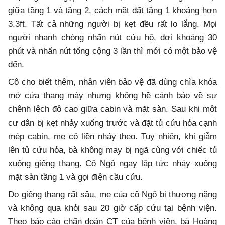
giữa tầng 1 và tầng 2, cách mặt đất tầng 1 khoảng hơn
3.3ft. Tất cả những người bị kẹt đều rất lo lắng. Mọi
người nhanh chóng nhấn nút cứu hộ, đợi khoảng 30
phút và nhấn nút tổng cộng 3 lần thì mới có một bảo vệ
đến.
Cô cho biết thêm, nhân viên bảo vệ đã dùng chìa khóa
mở cửa thang máy nhưng không hề cảnh báo về sự
chênh lệch độ cao giữa cabin và mặt sàn. Sau khi một
cư dân bị kẹt nhảy xuống trước và đặt tủ cứu hỏa cạnh
mép cabin, mẹ cô liền nhảy theo. Tuy nhiên, khi giẫm
lên tủ cứu hỏa, bà không may bị ngã cùng với chiếc tủ
xuống giếng thang. Cô Ngô ngay lập tức nhảy xuống
mặt sàn tầng 1 và gọi điện cầu cứu.
Do giếng thang rất sâu, mẹ của cô Ngô bị thương nặng
và không qua khỏi sau 20 giờ cấp cứu tại bệnh viện.
Theo báo cáo chẩn đoán CT của bệnh viện, bà Hoàng