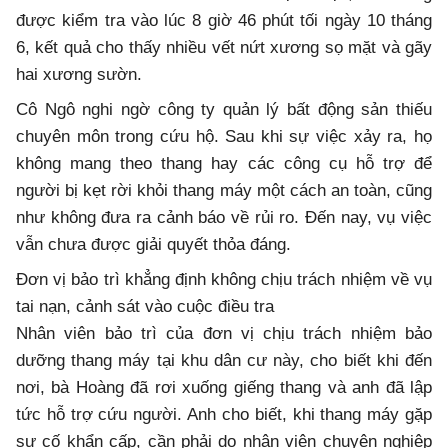
được kiểm tra vào lúc 8 giờ 46 phút tối ngày 10 tháng
6, kết quả cho thấy nhiều vết nứt xương sọ mặt và gãy
hai xương sườn.
Cô Ngô nghi ngờ công ty quản lý bất động sản thiếu
chuyên môn trong cứu hộ. Sau khi sự việc xảy ra, họ
không mang theo thang hay các công cụ hỗ trợ để
người bị kẹt rời khỏi thang máy một cách an toàn, cũng
như không đưa ra cảnh báo về rủi ro. Đến nay, vụ việc
vẫn chưa được giải quyết thỏa đáng.
Đơn vị bảo trì khẳng định không chịu trách nhiệm về vụ
tai nạn, cảnh sát vào cuộc điều tra
Nhân viên bảo trì của đơn vị chịu trách nhiệm bảo
dưỡng thang máy tại khu dân cư này, cho biết khi đến
nơi, bà Hoàng đã rơi xuống giếng thang và anh đã lập
tức hỗ trợ cứu người. Anh cho biết, khi thang máy gặp
sự cố khẩn cấp, cần phải do nhân viên chuyên nghiệp