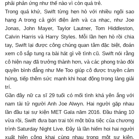
phải phản ứng như thế nào vì còn quá trẻ.
Trong quá khứ, Swift từng hẹn hò với nhiều ngôi sao
hạng A trong cả giới điện ảnh và ca nhạc, như Joe
Jonas, John Mayer, Taylor Lautner, Tom Hiddleston,
Calvin Harris và Harry Styles. Mỗi lần hẹn hò rồi chia
tay, Swift lại được công chúng quan tâm đặc biệt, đoán
xem cô sắp tung ra bài hát gì về tình cũ. Swift nói rằng
cô hiện nay đã trưởng thành hơn, và các phong trào đòi
quyền bình đẳng như Me Too giúp cô được truyền cảm
hứng, tiếp thêm sức mạnh khi hoạt động trong làng giải
trí.
Gần đây nữ ca sĩ 29 tuổi có mối tình khá yên ắng với
nam tài tử người Anh Joe Alwyn. Hai người gặp nhau
lần đầu tại sự kiện MET Gala năm 2016. Đầu tháng 10
vừa rồi, Swift đưa bạn trai tới một bữa tiệc của chương
trình Saturday Night Live. Đây là lần hiếm hoi hai người
xuất hiện công khai cùng nhau trong một sự kiện.