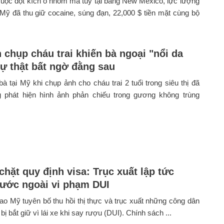
uộc đột kích ổ nhóm ma túy tại bang New Mexico, lực lượng
ỹ đã thu giữ cocaine, súng đạn, 22,000 $ tiền mặt cùng bộ
 chụp cháu trai khiến bà ngoại "nổi da
sự thật bất ngờ đằng sau
à tại Mỹ khi chụp ảnh cho cháu trai 2 tuổi trong siêu thị đã
 phát hiện hình ảnh phản chiếu trong gương không trùng
chặt quy định visa: Trục xuất lập tức
ước ngoài vi phạm DUI
ao Mỹ tuyên bố thu hồi thị thực và trục xuất những công dân
ị bắt giữ vì lái xe khi say rượu (DUI). Chính sách ...