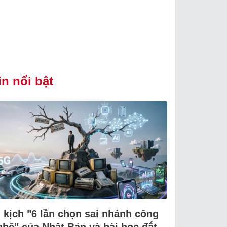
in nổi bật
i kịch "6 lần chọn sai nhánh công