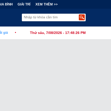
GIA ĐÌNH
GIẢI TRÍ
XEM THÊM >>
i Chính Đằng Sau "Cơn Sốt" Trà Sữa Nhượng Quyền: Lợi Nhuận Thuộc
Thứ sáu, 7/08/2026 - 17:48:27 PM