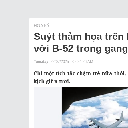
HOA KỲ
Suýt thảm họa trên
với B-52 trong gang
Tuesday
, 22/07/2025 - 07:24:26 AM
Chỉ một tích tắc chậm trễ nữa thôi,
kịch giữa trời.