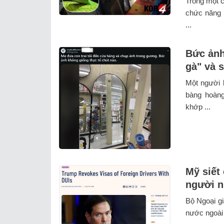
Trong một c
chức năng M
...
Bức ảnh
gà" và 
Một người b
bàng hoàng
khớp ...
Mỹ siết 
người n
Bộ Ngoại gi
nước ngoài b