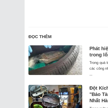
ĐỌC THÊM
Phát hiệ
trong l
Trong quá t
các công nh
...
Đột Kíc
"Bảo Tà
Nhất Hà