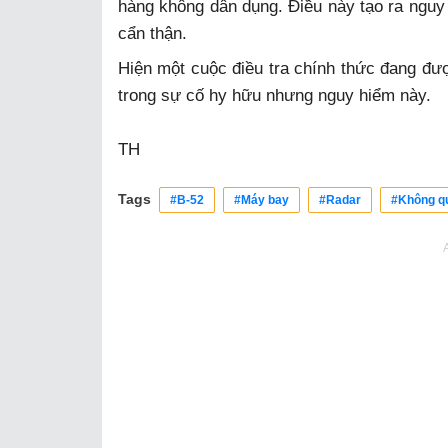
hàng không dân dụng. Điều này tạo ra nguy
cẩn thận.
Hiện một cuộc điều tra chính thức đang đư
trong sự cố hy hữu nhưng nguy hiểm này.
TH
Tags
#B-52
#Máy bay
#Radar
#Không q