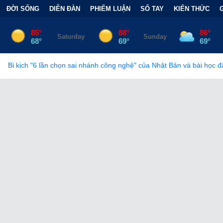
ĐỜI SỐNG
DIỄN ĐÀN
PHIẾM LUẬN
SỔ TAY
KIẾN THỨC
n sai nhánh công nghệ" của Nhật Bản và bài học đắt giá
•
Bẫy Tà