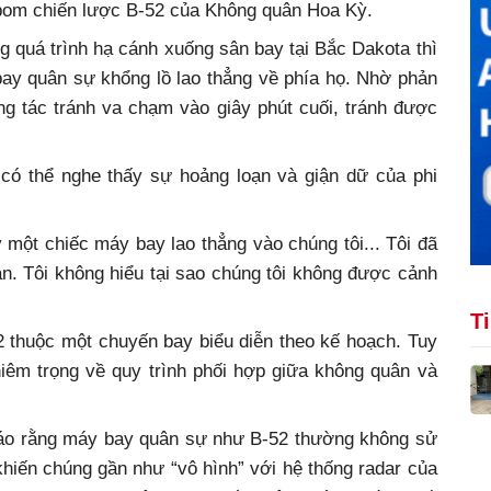
bom chiến lược B-52 của Không quân Hoa Kỳ.
g quá trình hạ cánh xuống sân bay tại Bắc Dakota thì
bay quân sự khổng lồ lao thẳng về phía họ. Nhờ phản
ng tác tránh va chạm vào giây phút cuối, tránh được
, có thể nghe thấy sự hoảng loạn và giận dữ của phi
 một chiếc máy bay lao thẳng vào chúng tôi... Tôi đã
n. Tôi không hiểu tại sao chúng tôi không được cảnh
T
 thuộc một chuyến bay biểu diễn theo kế hoạch. Tuy
hiêm trọng về quy trình phối hợp giữa không quân và
báo rằng máy bay quân sự như B-52 thường không sử
, khiến chúng gần như “vô hình” với hệ thống radar của