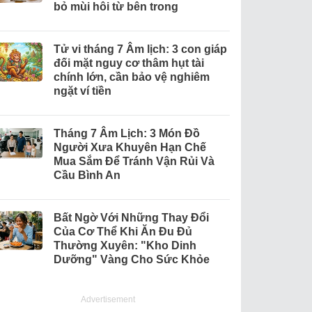
bỏ mùi hôi từ bên trong
Tử vi tháng 7 Âm lịch: 3 con giáp
đối mặt nguy cơ thâm hụt tài
chính lớn, cần bảo vệ nghiêm
ngặt ví tiền
Tháng 7 Âm Lịch: 3 Món Đồ
Người Xưa Khuyên Hạn Chế
Mua Sắm Để Tránh Vận Rủi Và
Cầu Bình An
Bất Ngờ Với Những Thay Đổi
Của Cơ Thể Khi Ăn Đu Đủ
Thường Xuyên: "Kho Dinh
Dưỡng" Vàng Cho Sức Khỏe
Advertisement