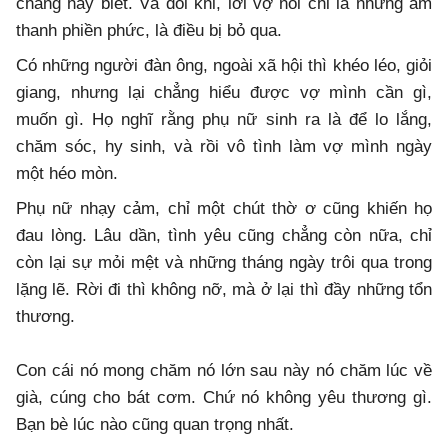
chẳng hay biết. Và đôi khi, lời vợ nói chỉ là những âm
thanh phiền phức, là điều bị bỏ qua.
Có những người đàn ông, ngoài xã hội thì khéo léo, giỏi
giang, nhưng lại chẳng hiểu được vợ mình cần gì,
muốn gì. Họ nghĩ rằng phụ nữ sinh ra là để lo lắng,
chăm sóc, hy sinh, và rồi vô tình làm vợ mình ngày
một héo mòn.
Phụ nữ nhạy cảm, chỉ một chút thờ ơ cũng khiến họ
đau lòng. Lâu dần, tình yêu cũng chẳng còn nữa, chỉ
còn lại sự mỏi mệt và những tháng ngày trôi qua trong
lặng lẽ. Rời đi thì không nỡ, mà ở lại thì đầy những tổn
thương.
Con cái nó mong chăm nó lớn sau này nó chăm lúc về
già, cúng cho bát cơm. Chứ nó không yêu thương gì.
Bạn bè lúc nào cũng quan trọng nhất.