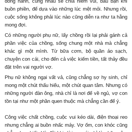
đồng hành, cùng nhau sẻ chia niềm vui, bầu bạn khi
buồn phiền, để dựa vào những lúc mệt mỏi. Nhưng rồi,
cuộc sống không phải lúc nào cũng diễn ra như ta hằng
mong đợi.
Có những người phụ nữ, lấy chồng rồi lại phải gánh cả
phần việc của chồng, sống chung một nhà mà chẳng
khác gì một mình. Từ bữa cơm, bộ quần áo sạch,
chuyện con cái, cho đến cả việc kiếm tiền, tất thảy đều
đặt trên vai người vợ.
Phụ nữ không ngại vất vả, cũng chẳng sợ hy sinh, chỉ
mong một chút thấu hiểu, một chút quan tâm. Nhưng có
những người đàn ông, nhà chỉ là nơi để về ngủ, vợ con
tồn tại như một phần quen thuộc mà chẳng cần để ý.
Công việc chất chồng, cuộc vui kéo dài, điện thoại reo
nhưng chẳng ai buồn nhấc máy. Vợ ốm, con khóc cũng