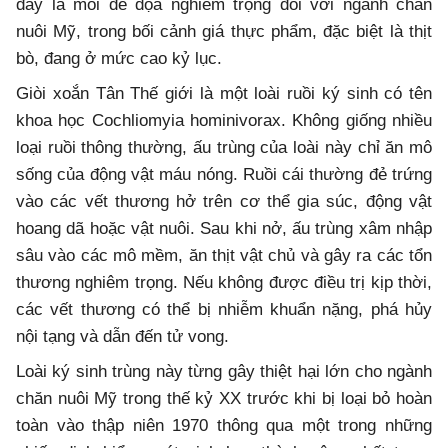
đây là mối đe dọa nghiêm trọng đối với ngành chăn
nuôi Mỹ, trong bối cảnh giá thực phẩm, đặc biệt là thịt
bò, đang ở mức cao kỷ lục.
Giòi xoắn Tân Thế giới là một loài ruồi ký sinh có tên
khoa học Cochliomyia hominivorax. Không giống nhiều
loại ruồi thông thường, ấu trùng của loài này chỉ ăn mô
sống của động vật máu nóng. Ruồi cái thường đẻ trứng
vào các vết thương hở trên cơ thể gia súc, động vật
hoang dã hoặc vật nuôi. Sau khi nở, ấu trùng xâm nhập
sâu vào các mô mềm, ăn thịt vật chủ và gây ra các tổn
thương nghiêm trọng. Nếu không được điều trị kịp thời,
các vết thương có thể bị nhiễm khuẩn nặng, phá hủy
nội tạng và dẫn đến tử vong.
Loài ký sinh trùng này từng gây thiệt hại lớn cho ngành
chăn nuôi Mỹ trong thế kỷ XX trước khi bị loại bỏ hoàn
toàn vào thập niên 1970 thông qua một trong những