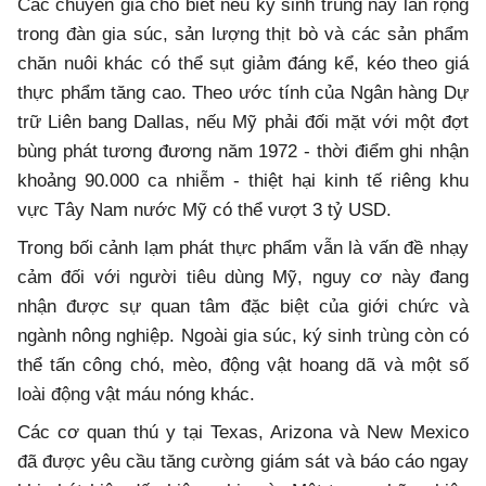
Các chuyên gia cho biết nếu ký sinh trùng này lan rộng
trong đàn gia súc, sản lượng thịt bò và các sản phẩm
chăn nuôi khác có thể sụt giảm đáng kể, kéo theo giá
thực phẩm tăng cao. Theo ước tính của Ngân hàng Dự
trữ Liên bang Dallas, nếu Mỹ phải đối mặt với một đợt
bùng phát tương đương năm 1972 - thời điểm ghi nhận
khoảng 90.000 ca nhiễm - thiệt hại kinh tế riêng khu
vực Tây Nam nước Mỹ có thể vượt 3 tỷ USD.
Trong bối cảnh lạm phát thực phẩm vẫn là vấn đề nhạy
cảm đối với người tiêu dùng Mỹ, nguy cơ này đang
nhận được sự quan tâm đặc biệt của giới chức và
ngành nông nghiệp. Ngoài gia súc, ký sinh trùng còn có
thể tấn công chó, mèo, động vật hoang dã và một số
loài động vật máu nóng khác.
Các cơ quan thú y tại Texas, Arizona và New Mexico
đã được yêu cầu tăng cường giám sát và báo cáo ngay