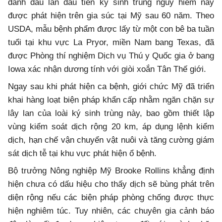
đánh dấu lần đầu tiên ký sinh trùng nguy hiểm này
được phát hiện trên gia súc tại Mỹ sau 60 năm. Theo
USDA, mẫu bệnh phẩm được lấy từ một con bê ba tuần
tuổi tại khu vực La Pryor, miền Nam bang Texas, đã
được Phòng thí nghiệm Dịch vụ Thú y Quốc gia ở bang
Iowa xác nhận dương tính với giòi xoắn Tân Thế giới.
Ngay sau khi phát hiện ca bệnh, giới chức Mỹ đã triển
khai hàng loạt biện pháp khẩn cấp nhằm ngăn chặn sự
lây lan của loài ký sinh trùng này, bao gồm thiết lập
vùng kiểm soát dịch rộng 20 km, áp dụng lệnh kiểm
dịch, hạn chế vận chuyển vật nuôi và tăng cường giám
sát dịch tễ tại khu vực phát hiện ổ bệnh.
Bộ trưởng Nông nghiệp Mỹ Brooke Rollins khẳng định
hiện chưa có dấu hiệu cho thấy dịch sẽ bùng phát trên
diện rộng nếu các biện pháp phòng chống được thực
hiện nghiêm túc. Tuy nhiên, các chuyên gia cảnh báo