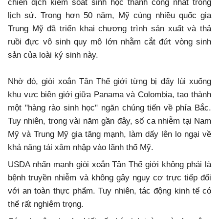
chiến dịch kiểm soát sinh học thành công nhất trong
lịch sử. Trong hơn 50 năm, Mỹ cùng nhiều quốc gia
Trung Mỹ đã triển khai chương trình sản xuất và thả
ruồi đực vô sinh quy mô lớn nhằm cắt đứt vòng sinh
sản của loài ký sinh này.
Nhờ đó, giòi xoắn Tân Thế giới từng bị đẩy lùi xuống
khu vực biên giới giữa Panama và Colombia, tạo thành
một "hàng rào sinh học" ngăn chúng tiến về phía Bắc.
Tuy nhiên, trong vài năm gần đây, số ca nhiễm tại Nam
Mỹ và Trung Mỹ gia tăng mạnh, làm dấy lên lo ngại về
khả năng tái xâm nhập vào lãnh thổ Mỹ.
USDA nhấn mạnh giòi xoắn Tân Thế giới không phải là
bệnh truyền nhiễm và không gây nguy cơ trực tiếp đối
với an toàn thực phẩm. Tuy nhiên, tác động kinh tế có
thể rất nghiêm trọng.