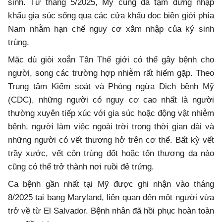
sinh. Từ tháng 5/2025, Mỹ cũng đã tạm dừng nhập
khẩu gia súc sống qua các cửa khẩu dọc biên giới phía
Nam nhằm hạn chế nguy cơ xâm nhập của ký sinh
trùng.
Mặc dù giòi xoắn Tân Thế giới có thể gây bệnh cho
người, song các trường hợp nhiễm rất hiếm gặp. Theo
Trung tâm Kiểm soát và Phòng ngừa Dịch bệnh Mỹ
(CDC), những người có nguy cơ cao nhất là người
thường xuyên tiếp xúc với gia súc hoặc động vật nhiễm
bệnh, người làm việc ngoài trời trong thời gian dài và
những người có vết thương hở trên cơ thể. Bất kỳ vết
trầy xước, vết côn trùng đốt hoặc tổn thương da nào
cũng có thể trở thành nơi ruồi đẻ trứng.
Ca bệnh gần nhất tại Mỹ được ghi nhận vào tháng
8/2025 tại bang Maryland, liên quan đến một người vừa
trở về từ El Salvador. Bệnh nhân đã hồi phục hoàn toàn