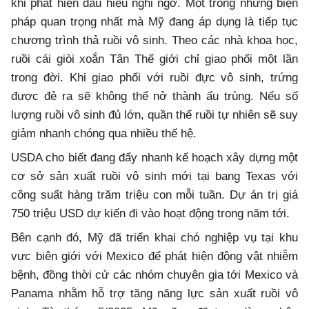
khi phát hiện dấu hiệu nghi ngờ. Một trong những biện
pháp quan trọng nhất mà Mỹ đang áp dụng là tiếp tục
chương trình thả ruồi vô sinh. Theo các nhà khoa học,
ruồi cái giòi xoắn Tân Thế giới chỉ giao phối một lần
trong đời. Khi giao phối với ruồi đực vô sinh, trứng
được đẻ ra sẽ không thể nở thành ấu trùng. Nếu số
lượng ruồi vô sinh đủ lớn, quần thể ruồi tự nhiên sẽ suy
giảm nhanh chóng qua nhiều thế hệ.
USDA cho biết đang đẩy nhanh kế hoạch xây dựng một
cơ sở sản xuất ruồi vô sinh mới tại bang Texas với
công suất hàng trăm triệu con mỗi tuần. Dự án trị giá
750 triệu USD dự kiến đi vào hoạt động trong năm tới.
Bên cạnh đó, Mỹ đã triển khai chó nghiệp vụ tại khu
vực biên giới với Mexico để phát hiện động vật nhiễm
bệnh, đồng thời cử các nhóm chuyên gia tới Mexico và
Panama nhằm hỗ trợ tăng năng lực sản xuất ruồi vô