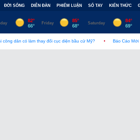
ĐỜI SỐNG
DIỄN ĐÀN
PHIẾM LUẬN
SỔ TAY
KIẾN THỨC
ay đổi cục diện bầu cử Mỹ?
•
Báo Cáo Mới Của Hạ Viện Mỹ Và 