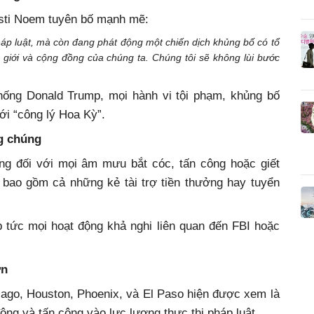
isti Noem tuyên bố mạnh mẽ:
háp luật, mà còn đang phát động một chiến dịch khủng bố có tổ
giới và cộng đồng của chúng ta. Chúng tôi sẽ không lùi bước
hống Donald Trump, mọi hành vi tội phạm, khủng bố
ới “công lý Hoa Kỳ”.
g chúng
ang đối với mọi âm mưu bắt cóc, tấn công hoặc giết
ao gồm cả những kẻ tài trợ tiền thưởng hay tuyển
 tức mọi hoạt động khả nghi liên quan đến FBI hoặc
ớn
ago, Houston, Phoenix, và El Paso hiện được xem là
ộng và tấn công vào lực lượng thực thi pháp luật.