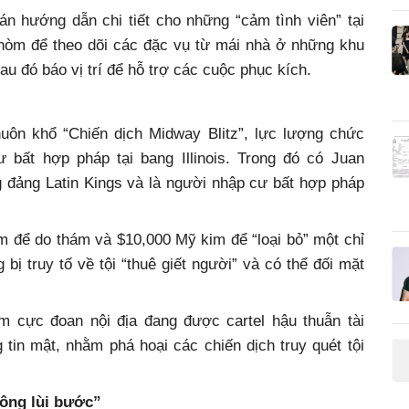
án hướng dẫn chi tiết cho những “cảm tình viên” tại
hòm để theo dõi các đặc vụ từ mái nhà ở những khu
sau đó báo vị trí để hỗ trợ các cuộc phục kích.
huôn khổ “Chiến dịch Midway Blitz”, lực lượng chức
 bất hợp pháp tại bang Illinois. Trong đó có Juan
g đảng Latin Kings và là người nhập cư bất hợp pháp
m để do thám và $10,000 Mỹ kim để “loại bỏ” một chỉ
bị truy tố về tội “thuê giết người” và có thể đối mặt
m cực đoan nội địa đang được cartel hậu thuẫn tài
ng tin mật, nhằm phá hoại các chiến dịch truy quét tội
hông lùi bước”