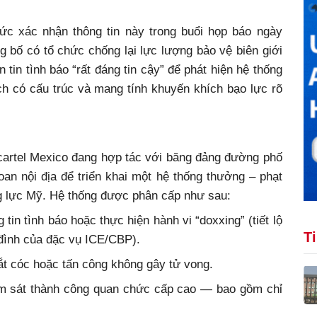
ức xác nhận thông tin này trong buổi họp báo ngày
g bố có tổ chức chống lại lực lượng bảo vệ biên giới
in tình báo “rất đáng tin cậy” để phát hiện hệ thống
ch có cấu trúc và mang tính khuyến khích bạo lực rõ
 cartel Mexico đang hợp tác với băng đảng đường phố
n nội địa để triển khai một hệ thống thưởng – phạt
g lực Mỹ. Hệ thống được phân cấp như sau:
tin tình báo hoặc thực hiện hành vi “doxxing” (tiết lộ
T
a đình của đặc vụ ICE/CBP).
ắt cóc hoặc tấn công không gây tử vong.
m sát thành công quan chức cấp cao — bao gồm chỉ