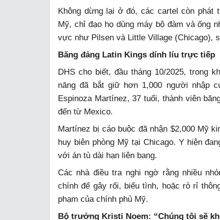
Không dừng lại ở đó, các cartel còn phát t
Mỹ, chỉ đạo họ dùng máy bộ đàm và ống n
vực như Pilsen và Little Village (Chicago), 
Băng đảng Latin Kings dính líu trực tiếp
DHS cho biết, đầu tháng 10/2025, trong k
năng đã bắt giữ hơn 1,000 người nhập cư
Espinoza Martínez, 37 tuổi, thành viên băn
đến từ Mexico.
Martínez bị cáo buộc đã nhận $2,000 Mỹ ki
huy biên phòng Mỹ tại Chicago. Y hiện đang 
với án tù dài hạn liên bang.
Các nhà điều tra nghi ngờ rằng nhiều nhó
chính để gây rối, biểu tình, hoặc rò rỉ thô
phạm của chính phủ Mỹ.
Bộ trưởng Kristi Noem: “Chúng tôi sẽ k