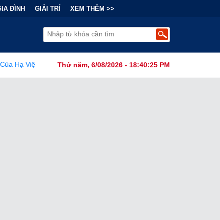
GIA ĐÌNH
GIẢI TRÍ
XEM THÊM >>
Tranh Cãi Về Nguồn Gốc SARS-CoV-2 Từ Phòng Thí Nghiệm
•
F
Thứ năm, 6/08/2026 - 18:40:26 PM