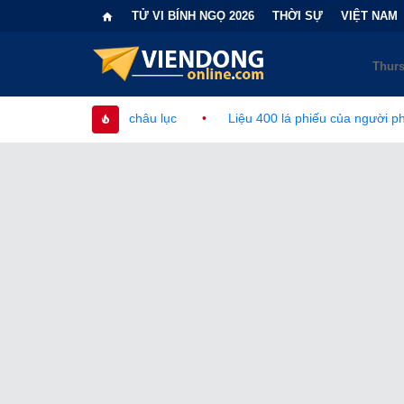
TỬ VI BÍNH NGỌ 2026
THỜI SỰ
VIỆT NAM
p châu lục
•
Liệu 400 lá phiếu của người phi công dân có làm th