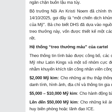
ngăn chặn buôn lậu ma túy.
Bộ trưởng Nội An Kristi Noem đã chính th
14/10/2025, gọi đây là “một chiến dịch khủn
của Mỹ”. Bà cho biết DHS đã dựa vào nguồn t
treo thưởng này, vốn được thiết kế một cá
rệt.
Hệ thống “treo thưởng máu” của cartel
Theo thông tin tình báo được công bố, các
Mỹ như Latin Kings và một số nhóm cực đoa
nhằm khuyến khích tấn công nhân viên côn
$2,000 Mỹ kim:
Cho những ai thu thập thông 
danh tính, hình ảnh, địa chỉ và thông tin gi
$5,000 – $10,000 Mỹ kim
: Cho hành động b
Lên đến $50,000 Mỹ kim
: Cho những kẻ á
huy biên phòng hoặc lãnh đạo ICE.