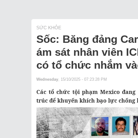
SỨC KHỎE
Sốc: Băng đảng Car
ám sát nhân viên I
có tổ chức nhắm v
Wednesday
, 15/10/2025 - 07:23:28 PM
Các tổ chức tội phạm Mexico đang 
trúc để khuyến khích bạo lực chống l