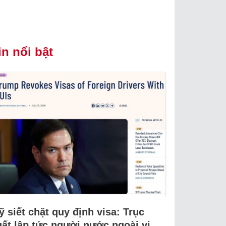
in nổi bật
 siết chặt quy định visa: Trục
uất lập tức người nước ngoài vi