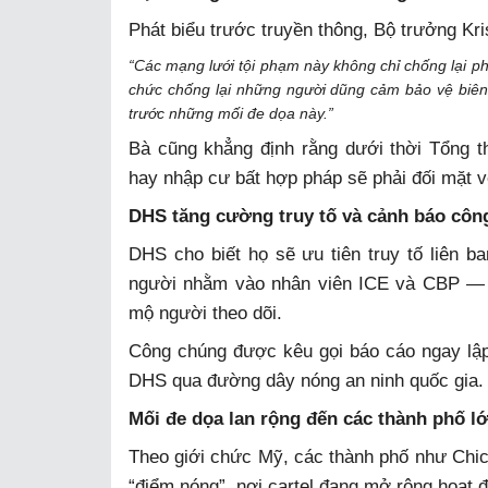
Phát biểu trước truyền thông, Bộ trưởng Kr
“Các mạng lưới tội phạm này không chỉ chống lại p
chức chống lại những người dũng cảm bảo vệ biên 
trước những mối đe dọa này.”
Bà cũng khẳng định rằng dưới thời Tổng t
hay nhập cư bất hợp pháp sẽ phải đối mặt v
DHS tăng cường truy tố và cảnh báo côn
DHS cho biết họ sẽ ưu tiên truy tố liên b
người nhằm vào nhân viên ICE và CBP — b
mộ người theo dõi.
Công chúng được kêu gọi báo cáo ngay lập
DHS qua đường dây nóng an ninh quốc gia.
Mối đe dọa lan rộng đến các thành phố l
Theo giới chức Mỹ, các thành phố như Chic
“điểm nóng”, nơi cartel đang mở rộng hoạt đ