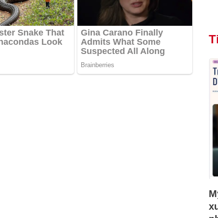
T
Mỹ
x