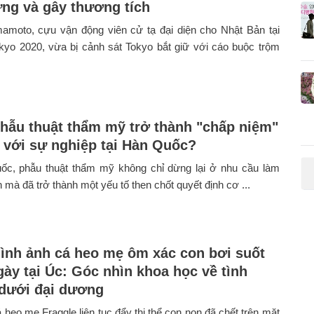
ứng và gây thương tích
mamoto, cựu vận động viên cử tạ đại diện cho Nhật Bản tại
kyo 2020, vừa bị cảnh sát Tokyo bắt giữ với cáo buộc trộm
phẫu thuật thẩm mỹ trở thành "chấp niệm"
n với sự nghiệp tại Hàn Quốc?
ốc, phẫu thuật thẩm mỹ không chỉ dừng lại ở nhu cầu làm
 mà đã trở thành một yếu tố then chốt quyết định cơ ...
hình ảnh cá heo mẹ ôm xác con bơi suốt
gày tại Úc: Góc nhìn khoa học về tình
dưới đại dương
 heo mẹ Fraggle liên tục đẩy thi thể con non đã chết trên mặt