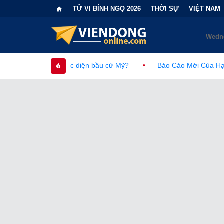
TỬ VI BÍNH NGỌ 2026
THỜI SỰ
VIỆT NAM
i cục diện bầu cử Mỹ?
•
Báo Cáo Mới Của Hạ Viện Mỹ Và Tranh