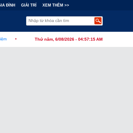
GIA ĐÌNH
GIẢI TRÍ
XEM THÊM >>
ính Thức Ban Hành Lệnh Cấm Robot Hút Bụi Thông Minh Sản Xuất Tạ
Thứ năm, 6/08/2026 - 04:57:16 AM