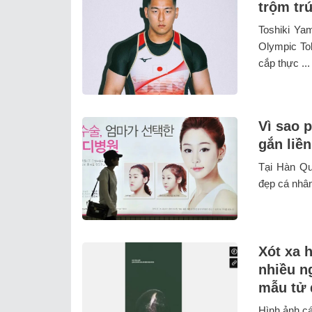
trộm tr
Toshiki Ya
Olympic To
cắp thực ...
Vì sao 
gắn liề
Tại Hàn Qu
đẹp cá nhân
Xót xa 
nhiều n
mẫu tử 
Hình ảnh cá