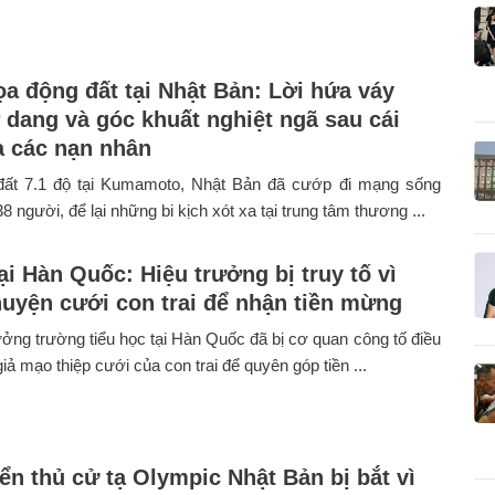
a động đất tại Nhật Bản: Lời hứa váy
 dang và góc khuất nghiệt ngã sau cái
a các nạn nhân
đất 7.1 độ tại Kumamoto, Nhật Bản đã cướp đi mạng sống
38 người, để lại những bi kịch xót xa tại trung tâm thương ...
ại Hàn Quốc: Hiệu trưởng bị truy tố vì
uyện cưới con trai để nhận tiền mừng
ưởng trường tiểu học tại Hàn Quốc đã bị cơ quan công tố điều
giả mạo thiệp cưới của con trai để quyên góp tiền ...
ển thủ cử tạ Olympic Nhật Bản bị bắt vì