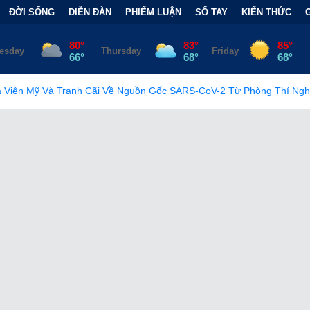
ĐỜI SỐNG
DIỄN ĐÀN
PHIẾM LUẬN
SỔ TAY
KIẾN THỨC
 Cãi Về Nguồn Gốc SARS-CoV-2 Từ Phòng Thí Nghiệm
•
FCC Ch