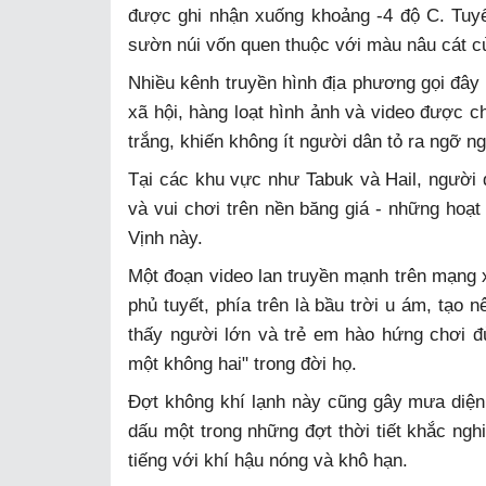
được ghi nhận xuống khoảng -4 độ C. Tuyế
sườn núi vốn quen thuộc với màu nâu cát c
Nhiều kênh truyền hình địa phương gọi đây 
xã hội, hàng loạt hình ảnh và video được ch
trắng, khiến không ít người dân tỏ ra ngỡ n
Tại các khu vực như Tabuk và Hail, người d
và vui chơi trên nền băng giá - những hoạt
Vịnh này.
Một đoạn video lan truyền mạnh trên mạng x
phủ tuyết, phía trên là bầu trời u ám, tạo 
thấy người lớn và trẻ em hào hứng chơi đù
một không hai" trong đời họ.
Đợt không khí lạnh này cũng gây mưa diện 
dấu một trong những đợt thời tiết khắc nghi
tiếng với khí hậu nóng và khô hạn.