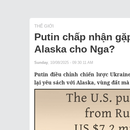
THẾ GIỚI
Putin chấp nhận gặp 
Alaska cho Nga?
Sunday
, 10/08/2025 - 09:30:11 AM
Putin điều chỉnh chiến lược Ukrain
lại yêu sách với Alaska, vùng đất m