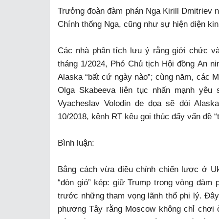
Trưởng đoàn đàm phán Nga Kirill Dmitriev nh
Chính thống Nga, cũng như sự hiện diện kin
Các nhà phân tích lưu ý rằng giới chức và 
tháng 1/2024, Phó Chủ tịch Hội đồng An n
Alaska “bất cứ ngày nào”; cùng năm, các M
Olga Skabeeva liên tục nhấn mạnh yêu 
Vyacheslav Volodin đe dọa sẽ đòi Alask
10/2018, kênh RT kêu gọi thúc đẩy vấn đề “t
Bình luận:
Bằng cách vừa điều chỉnh chiến lược ở Ukr
“đòn gió” kép: giữ Trump trong vòng đàm 
trước những tham vọng lãnh thổ phi lý. Đây 
phương Tây rằng Moscow không chỉ chơi 