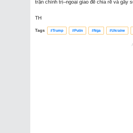
trận chính trị–ngoại giao để chia rẽ và gây 
TH
Tags
#Trump
#Putin
#Nga
#Ukraine