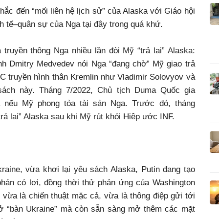
ắc đến “mối liên hệ lịch sử” của Alaska với Giáo hội
h tế–quân sự của Nga tại đây trong quá khứ.
truyền thông Nga nhiều lần đòi Mỹ “trả lại” Alaska:
inh Dmitry Medvedev nói Nga “đang chờ” Mỹ giao trả
C truyền hình thân Kremlin như Vladimir Solovyov và
sách này. Tháng 7/2022, Chủ tịch Duma Quốc gia
a nếu Mỹ phong tỏa tài sản Nga. Trước đó, tháng
rả lại” Alaska sau khi Mỹ rút khỏi Hiệp ước INF.
aine, vừa khơi lại yêu sách Alaska, Putin đang tạo
phán có lợi, đồng thời thử phản ứng của Washington
vừa là chiến thuật mặc cả, vừa là thông điệp gửi tới
ở “bàn Ukraine” mà còn sẵn sàng mở thêm các mặt