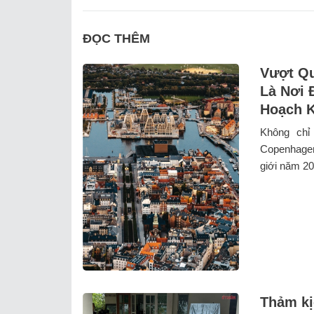
ĐỌC THÊM
Vượt Qu
Là Nơi 
Hoạch K
Không chỉ
Copenhagen
giới năm 202
Thảm kị