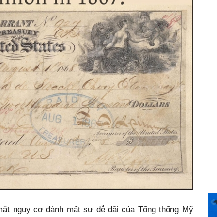
mặt nguy cơ đánh mất sự dễ dãi của Tổng thống Mỹ