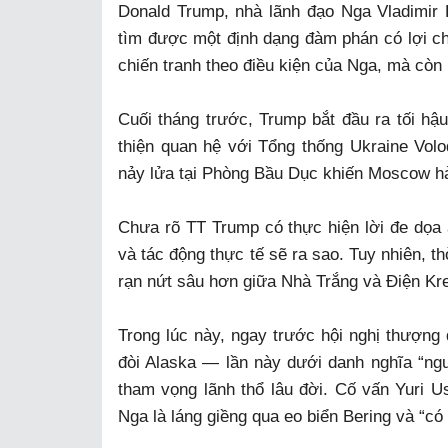
Donald Trump, nhà lãnh đạo Nga Vladimir P
tìm được một định dạng đàm phán có lợi ch
chiến tranh theo điều kiện của Nga, mà còn
Cuối tháng trước, Trump bắt đầu ra tối hậu
thiện quan hệ với Tổng thống Ukraine Vol
nảy lửa tại Phòng Bầu Dục khiến Moscow h
Chưa rõ TT Trump có thực hiện lời đe dọa
và tác động thực tế sẽ ra sao. Tuy nhiên, t
rạn nứt sâu hơn giữa Nhà Trắng và Điện Kre
Trong lúc này, ngay trước hội nghị thượng 
đòi Alaska — lần này dưới danh nghĩa “ng
tham vọng lãnh thổ lâu đời. Cố vấn Yuri U
Nga là láng giềng qua eo biển Bering và “có