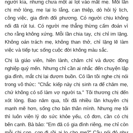
người kia, nhưng chưa một ai lọt vào mắt mẹ. Mỗi lần
chị mở lòng, mẹ lại lo lắng, can thiệp, dò hỏi lý lịch,
công việc, gia đình đối phương. Có người chịu không
nổi đã rút lui. Có người mẹ thẳng thừng cấm đoán vì
cho rằng không xứng. Mỗi lần chia tay, chị chỉ im lặng.
Không oán trách mẹ, không than thở, chỉ lặng lẽ làm
việc và tiếp tục sống cuộc đời không màu sắc.
Chị là giáo viên, hiền lành, chăm chỉ và được đồng
nghiệp quý mến. Nhưng chỉ cần ai nhắc đến chuyện lập
gia đình, mắt chị lại đượm buồn. Có lần tôi nghe chị nói
trong vô thức: "Chắc kiếp này chị sinh ra để chăm mẹ,
chứ không có số làm vợ người ta." Tôi thương chị đến
xót lòng. Bao năm qua, tôi đã nhiều lần khuyên chị
mạnh mẽ hơn, sống cho bản thân mình. Nhưng mẹ tôi
thì luôn viện lý do sức khỏe yếu, cô đơn, cần có chị
bên cạnh. Bà bảo: "Em đã có gia đình riêng, mẹ chỉ còn
mỗi chị con, con đi rồi ai lo cho mẹ?" Câu nói đó như