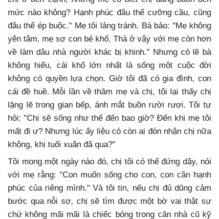
mức nào không? Hạnh phúc đâu thể cưỡng cầu, cũng
đâu thể ép buộc." Mẹ tôi lảng tránh. Bà bảo: "Mẹ không
yên tâm, mẹ sợ con bé khổ. Thà ở vậy với mẹ còn hơn
về làm dâu nhà người khác bị khinh." Nhưng có lẽ bà
không hiểu, cái khổ lớn nhất là sống một cuộc đời
không có quyền lựa chọn. Giờ tôi đã có gia đình, con
cái đề huề. Mỗi lần về thăm mẹ và chị, tôi lại thấy chị
lặng lẽ trong gian bếp, ánh mắt buồn rười rượi. Tôi tự
hỏi: "Chị sẽ sống như thế đến bao giờ? Đến khi mẹ tôi
mất đi ư? Nhưng lúc ấy liệu có còn ai đón nhận chị nữa
không, khi tuổi xuân đã qua?"
Tôi mong một ngày nào đó, chị tôi có thể đứng dậy, nói
với mẹ rằng: "Con muốn sống cho con, con cần hạnh
phúc của riêng mình." Và tôi tin, nếu chị đủ dũng cảm
bước qua nỗi sợ, chị sẽ tìm được một bờ vai thật sự
chứ không mãi mãi là chiếc bóng trong căn nhà cũ kỹ