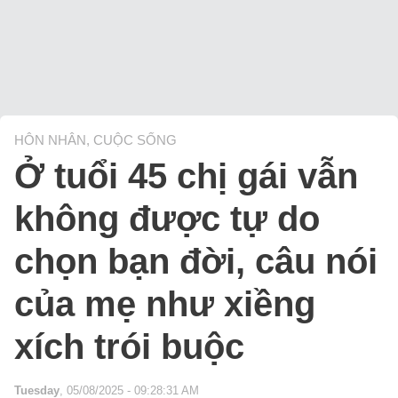
HÔN NHÂN, CUỘC SỐNG
Ở tuổi 45 chị gái vẫn
không được tự do
chọn bạn đời, câu nói
của mẹ như xiềng
xích trói buộc
Tuesday
, 05/08/2025 - 09:28:31 AM