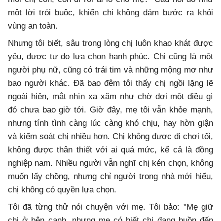
một lời trói buộc, khiến chị không dám bước ra khỏi
vùng an toàn.
Nhưng tôi biết, sâu trong lòng chị luôn khao khát được
yêu, được tự do lựa chọn hạnh phúc. Chị cũng là một
người phụ nữ, cũng có trái tim và những mộng mơ như
bao người khác. Đã bao đêm tôi thấy chị ngồi lặng lẽ
ngoài hiên, mắt nhìn xa xăm như chờ đợi một điều gì
đó chưa bao giờ tới. Giờ đây, mẹ tôi vẫn khỏe mạnh,
nhưng tính tình càng lúc càng khó chịu, hay hờn giận
và kiểm soát chị nhiều hơn. Chị không được đi chơi tối,
không được thân thiết với ai quá mức, kể cả là đồng
nghiệp nam. Nhiều người vẫn nghĩ chị kén chọn, không
muốn lấy chồng, nhưng chỉ người trong nhà mới hiểu,
chị không có quyền lựa chọn.
Tôi đã từng thử nói chuyện với mẹ. Tôi bảo: "Mẹ giữ
chị ở bên cạnh, nhưng mẹ có biết chị đang buồn đến