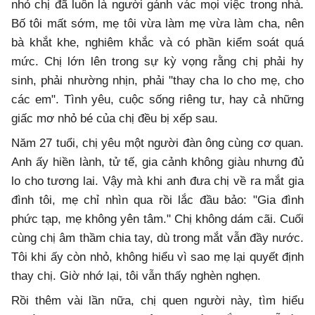
nhỏ chị đã luôn là người gánh vác mọi việc trong nhà.
Bố tôi mất sớm, mẹ tôi vừa làm mẹ vừa làm cha, nên
bà khắt khe, nghiêm khắc và có phần kiểm soát quá
mức. Chị lớn lên trong sự kỳ vọng rằng chị phải hy
sinh, phải nhường nhịn, phải "thay cha lo cho mẹ, cho
các em". Tình yêu, cuộc sống riêng tư, hay cả những
giấc mơ nhỏ bé của chị đều bị xếp sau.
Năm 27 tuổi, chị yêu một người đàn ông cùng cơ quan.
Anh ấy hiền lành, tử tế, gia cảnh không giàu nhưng đủ
lo cho tương lai. Vậy mà khi anh đưa chị về ra mắt gia
đình tôi, mẹ chỉ nhìn qua rồi lắc đầu bảo: "Gia đình
phức tạp, mẹ không yên tâm." Chị không dám cãi. Cuối
cùng chị âm thầm chia tay, dù trong mắt vẫn đầy nước.
Tôi khi ấy còn nhỏ, không hiểu vì sao mẹ lại quyết định
thay chị. Giờ nhớ lại, tôi vẫn thấy nghèn nghẹn.
Rồi thêm vài lần nữa, chị quen người này, tìm hiểu