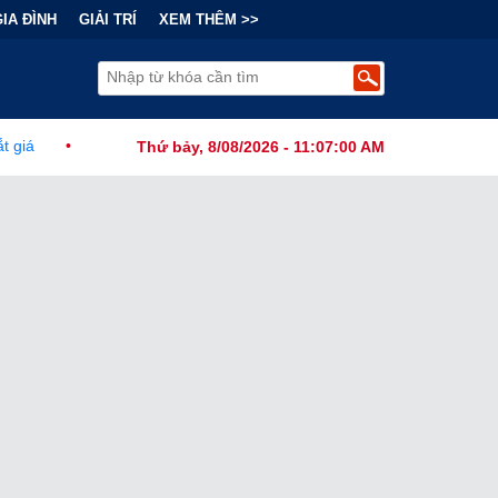
GIA ĐÌNH
GIẢI TRÍ
XEM THÊM >>
Chính Đằng Sau "Cơn Sốt" Trà Sữa Nhượng Quyền: Lợi Nhuận Thuộc 
Thứ bảy, 8/08/2026 - 11:07:02 AM