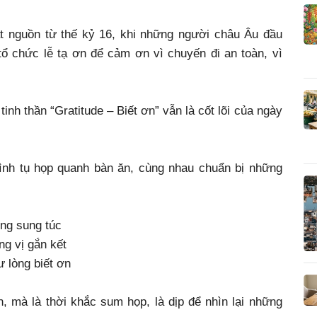
ắt nguồn từ thế kỷ 16, khi những người châu Âu đầu
tổ chức lễ tạ ơn để cảm ơn vì chuyến đi an toàn, vì
tinh thần “Gratitude – Biết ơn” vẫn là cốt lõi của ngày
ình tụ họp quanh bàn ăn, cùng nhau chuẩn bị những
òng sung túc
ng vị gắn kết
ư lòng biết ơn
n, mà là thời khắc sum họp, là dịp để nhìn lại những