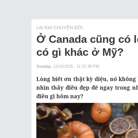
LAI RAI CHUYỆN ĐỜI
Ở Canada cũng có l
có gì khác ở Mỹ?
Sunday
, 12/10/2025 - 11:52:38 PM
Lòng biết ơn thật kỳ diệu, nó khôn
nhìn thấy điều đẹp đẽ ngay trong 
điều gì hôm nay?