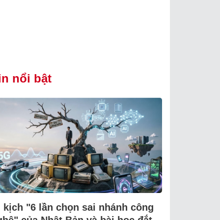
in nổi bật
i kịch "6 lần chọn sai nhánh công