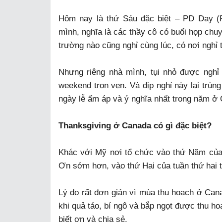
Hôm nay là thứ Sáu đặc biệt – PD Day (
mình, nghĩa là các thầy cô có buổi họp chu
trường nào cũng nghỉ cùng lúc, có nơi nghỉ t
Nhưng riêng nhà mình, tụi nhỏ được nghỉ 
weekend trọn vẹn. Và dịp nghỉ này lại trùn
ngày lễ ấm áp và ý nghĩa nhất trong năm ở
Thanksgiving ở Canada có gì đặc biệt?
Khác với Mỹ nơi tổ chức vào thứ Năm của 
Ơn sớm hơn, vào thứ Hai của tuần thứ hai t
Lý do rất đơn giản vì mùa thu hoạch ở Ca
khi quả táo, bí ngô và bắp ngọt được thu ho
biết ơn và chia sẻ.