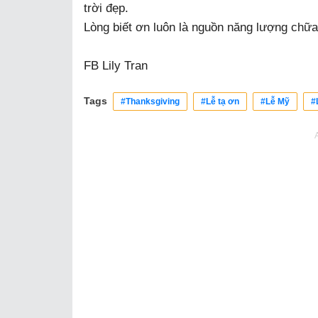
trời đẹp.
Lòng biết ơn luôn là nguồn năng lượng chữa
FB Lily Tran
Tags
#Thanksgiving
#Lễ tạ ơn
#Lễ Mỹ
#