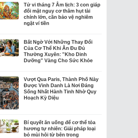
Tử vi tháng 7 Âm lịch: 3 con giáp
đối mặt nguy cơ thâm hụt tài
chính lớn, cần bảo vệ nghiêm
ngặt ví tiền
Bất Ngờ Với Những Thay Đổi
Của Cơ Thể Khi Ăn Đu Đủ
Thường Xuyên: "Kho Dinh
Dưỡng" Vàng Cho Sức Khỏe
Vượt Qua Paris, Thành Phố Này
Được Vinh Danh Là Nơi Đáng
Sống Nhất Hành Tinh Nhờ Quy
Hoạch Kỳ Diệu
Bí quyết ăn uống để cơ thể tỏa
hương tự nhiên: Giải pháp loại
bỏ mùi hôi từ bên trong