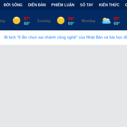
ĐỜI SỐNG
DIỄN ĐÀN
PHIẾM LUẬN
SỔ TAY
KIẾN THỨC
sai nhánh công nghệ" của Nhật Bản và bài học đắt giá
•
Bẫy Tài 