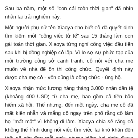
Sau ba năm, một số "con cái toàn thời gian" đã nhìn
nhận lại trải nghiệm này.
Một người phụ nữ tên Xiaoya cho biết cô đã quyết định
tìm kiếm một "công việc tử tế" sau 15 tháng làm con
gái toàn thời gian. Xiaoya từng nghỉ công việc đầu tiên
sau khi bị đồng nghiệp cô lập. Vì lo sợ sự phức tạp của
môi trường công sở cạnh tranh, cô nói với cha mẹ
muốn về nhà để ôn thi công chức. Quyết định này
được cha mẹ cô - vốn cũng là công chức - ủng hộ.
Xiaoya nhận mức lương hàng tháng 3.000 nhân dân tệ
(khoảng 400 USD) từ cha mẹ, bao gồm cả tiền bảo
hiểm xã hội. Thế nhưng, đến một ngày, cha mẹ cô đã
mất kiên nhẫn và mắng cô ngay trên phố rằng cô làm
họ "mất mặt" vì không đi làm. Xiaoya chia sẻ rằng cô
không thể hình dung nổi việc tìm việc lại khó khăn đến