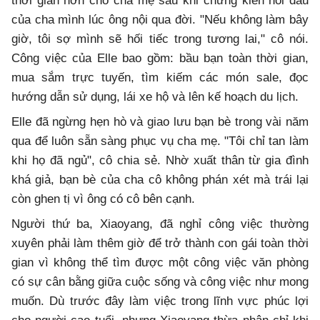
thời gian hơn cho cha mẹ sau khi chứng kiến nỗi đau
của cha mình lúc ông nội qua đời. "Nếu không làm bây
giờ, tôi sợ mình sẽ hối tiếc trong tương lai," cô nói.
Công việc của Elle bao gồm: bầu bạn toàn thời gian,
mua sắm trực tuyến, tìm kiếm các món sale, đọc
hướng dẫn sử dụng, lái xe hộ và lên kế hoạch du lịch.
Elle đã ngừng hẹn hò và giao lưu bạn bè trong vài năm
qua để luôn sẵn sàng phục vụ cha mẹ. "Tôi chỉ tan làm
khi họ đã ngủ", cô chia sẻ. Nhờ xuất thân từ gia đình
khá giả, bạn bè của cha cô không phán xét mà trái lại
còn ghen tị vì ông có cô bên cạnh.
Người thứ ba, Xiaoyang, đã nghỉ công việc thường
xuyên phải làm thêm giờ để trở thành con gái toàn thời
gian vì không thể tìm được một công việc văn phòng
có sự cân bằng giữa cuộc sống và công việc như mong
muốn. Dù trước đây làm việc trong lĩnh vực phúc lợi