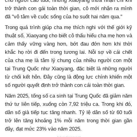
cho người cao tuổi, nhưng Xiaoyang thừa nhận chỉ khi
trở thành con gái toàn thời gian, cô mới nhận ra mình
đã "vô tâm về cuộc sống của họ suốt hai năm qua."
Trong quá trình giúp cha mẹ thích nghi với thế giới kỹ
thuật số, Xiaoyang cho biết cô thấu hiểu cha mẹ hơn và
cảm thấy vững vàng hơn, bớt đau đớn hơn khi thời
khắc họ rời đi đến trong tương lai. Nỗi sợ về cái chết
của cha mẹ là tâm lý chung của nhiều người con một
tại Trung Quốc như Xiaoyang, đặc biệt là những người
từ chối kết hôn. Đây cũng là động lực chính khiến một
số người quyết định trở thành con cái toàn thời gian.
Năm 2025, tổng số ca sinh tại Trung Quốc đã giảm năm
thứ tư liên tiếp, xuống còn 7,92 triệu ca. Trong khi đó,
dân số già tiếp tục tăng nhanh. Tỷ lệ dân số từ 60 tuổi
trở lên tăng khoảng 1% mỗi năm trong thời gian gần
đây, đạt mức 23% vào năm 2025.