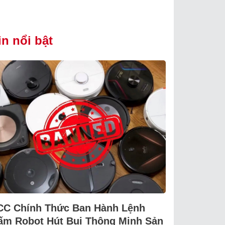
in nổi bật
CC Chính Thức Ban Hành Lệnh
ấm Robot Hút Bụi Thông Minh Sản