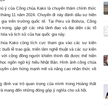
hú ý của Công chúa Kako là chuyến thăm chính thức
 tháng 11 năm 2024. Chuyến đi này đánh dấu sự hiện
gia trên trường quốc tế. Tại Peru và Bolivia, Công
 trọng, gặp gỡ các nhà lãnh đạo và đại diện các tổ
hóa và lịch sử của hai quốc gia này.
chúa Kako cũng tích cực tham gia vào các sự kiện
buổi lễ trao giải, triển lãm nghệ thuật và các sự kiện
i với cộng đồng người khiếm thính đã được thể hiện
à học ngôn ngữ ký hiệu Nhật Bản. Hình ảnh công chúa
ã truyền cảm hứng mạnh mẽ và nâng cao nhận thức về
 định vai trò quan trọng của mình trong Hoàng thất
i và mang đến những đóng góp ý nghĩa cho xã hội.