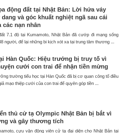
a động đất tại Nhật Bản: Lời hứa váy
 dang và góc khuất nghiệt ngã sau cái
a các nạn nhân
đất 7.1 độ tại Kumamoto, Nhật Bản đã cướp đi mạng sống
38 người, để lại những bi kịch xót xa tại trung tâm thương ...
ại Hàn Quốc: Hiệu trưởng bị truy tố vì
uyện cưới con trai để nhận tiền mừng
ưởng trường tiểu học tại Hàn Quốc đã bị cơ quan công tố điều
giả mạo thiệp cưới của con trai để quyên góp tiền ...
ển thủ cử tạ Olympic Nhật Bản bị bắt vì
ứng và gây thương tích
mamoto, cựu vận động viên cử tạ đại diện cho Nhật Bản tại