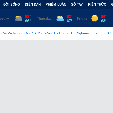
ĐỜI SỐNG
DIỄN ĐÀN
PHIẾM LUẬN
SỔ TAY
KIẾN THỨC
RS-CoV-2 Từ Phòng Thí Nghiệm
•
FCC Chính Thức Ban Hành Lệ