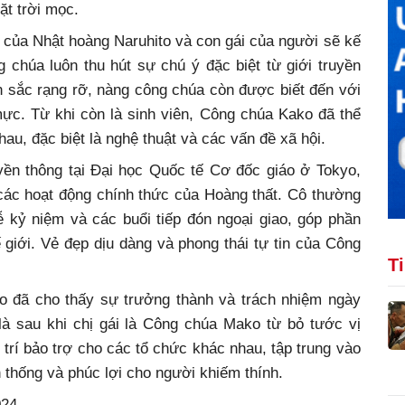
ặt trời mọc.
 của Nhật hoàng Naruhito và con gái của người sẽ kế
 chúa luôn thu hút sự chú ý đặc biệt từ giới truyền
 sắc rạng rỡ, nàng công chúa còn được biết đến với
mực. Từ khi còn là sinh viên, Công chúa Kako đã thể
au, đặc biệt là nghệ thuật và các vấn đề xã hội.
yền thông tại Đại học Quốc tế Cơ đốc giáo ở Tokyo,
các hoạt động chính thức của Hoàng thất. Cô thường
ễ kỷ niệm và các buổi tiếp đón ngoại giao, góp phần
giới. Vẻ đẹp dịu dàng và phong thái tự tin của Công
T
 đã cho thấy sự trưởng thành và trách nhiệm ngày
 là sau khi chị gái là Công chúa Mako từ bỏ tước vị
trí bảo trợ cho các tổ chức khác nhau, tập trung vào
 thống và phúc lợi cho người khiếm thính.
024