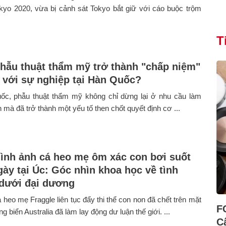
kyo 2020, vừa bị cảnh sát Tokyo bắt giữ với cáo buộc trộm
T
phẫu thuật thẩm mỹ trở thành "chấp niệm"
n với sự nghiệp tại Hàn Quốc?
ốc, phẫu thuật thẩm mỹ không chỉ dừng lại ở nhu cầu làm
 mà đã trở thành một yếu tố then chốt quyết định cơ ...
hình ảnh cá heo mẹ ôm xác con bơi suốt
gày tại Úc: Góc nhìn khoa học về tình
dưới đại dương
 heo mẹ Fraggle liên tục đẩy thi thể con non đã chết trên mặt
F
g biển Australia đã làm lay động dư luận thế giới. ...
C