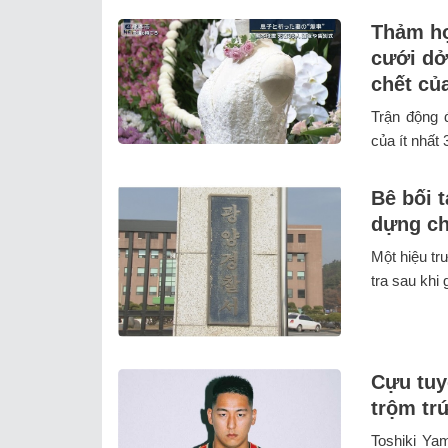
Thảm họ
cưới dở
chết củ
Trận động 
của ít nhất 
Bê bối t
dựng ch
Một hiệu tr
tra sau khi 
Cựu tuy
trộm tr
Toshiki Ya