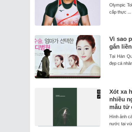
Olympic To
cắp thực ...
Vì sao 
gắn liề
Tại Hàn Qu
đẹp cá nhân
Xót xa 
nhiều n
mẫu tử 
Hình ảnh cá
nước tại vùn