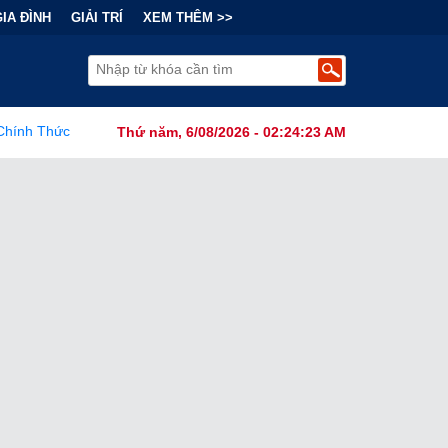
GIA ĐÌNH
GIẢI TRÍ
XEM THÊM >>
nh Cấm Robot Hút Bụi Thông Minh Sản Xuất Tại Nước Ngoài Dưới Gó
Thứ năm, 6/08/2026 - 02:24:24 AM