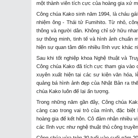
một thành viên tích cực của hoàng gia xứ m
Công chúa Kako sinh năm 1994, là cháu gái
nhiệm ông - Thái tử Fumihito. Từ nhỏ, công
thông và người dân. Không chỉ sở hữu nhan
sự thông minh, tinh tế và hình ảnh chuẩn 
hiện sự quan tâm đến nhiều lĩnh vực khác nh
Sau khi tốt nghiệp khoa Nghệ thuật và Tru
Công chúa Kako đã tích cực tham gia vào 
xuyên xuất hiện tại các sự kiện văn hóa, l
quảng bá hình ảnh đẹp của Nhật Bản ra thế 
chúa Kako luôn để lại ấn tượng.
Trong những năm gần đây, Công chúa Kako
càng cao trong vai trò của mình, đặc biệt
hoàng gia để kết hôn. Cô đảm nhận nhiều vị 
các lĩnh vực như nghệ thuật thủ công truyền
Công chúa vừa tròn 30 tuổi vào cuối năm 2