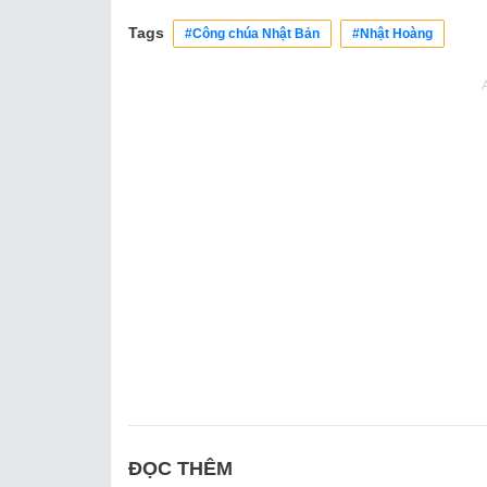
Tags
#Công chúa Nhật Bản
#Nhật Hoàng
ĐỌC THÊM