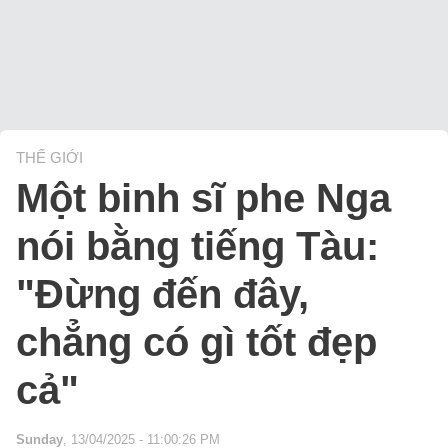
THẾ GIỚI
Một binh sĩ phe Nga
nói bằng tiếng Tàu:
"Đừng đến đây,
chẳng có gì tốt đẹp
cả"
Sunday
, 13/04/2025 - 11:00:26 PM