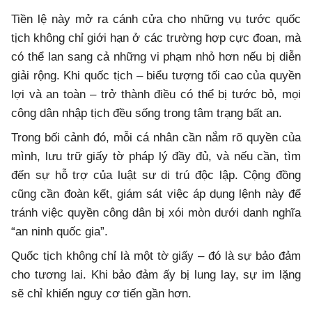
Tiền lệ này mở ra cánh cửa cho những vụ tước quốc
tịch không chỉ giới hạn ở các trường hợp cực đoan, mà
có thể lan sang cả những vi phạm nhỏ hơn nếu bị diễn
giải rộng. Khi quốc tịch – biểu tượng tối cao của quyền
lợi và an toàn – trở thành điều có thể bị tước bỏ, mọi
công dân nhập tịch đều sống trong tâm trạng bất an.
Trong bối cảnh đó, mỗi cá nhân cần nắm rõ quyền của
mình, lưu trữ giấy tờ pháp lý đầy đủ, và nếu cần, tìm
đến sự hỗ trợ của luật sư di trú độc lập. Cộng đồng
cũng cần đoàn kết, giám sát việc áp dụng lệnh này để
tránh việc quyền công dân bị xói mòn dưới danh nghĩa
“an ninh quốc gia”.
Quốc tịch không chỉ là một tờ giấy – đó là sự bảo đảm
cho tương lai. Khi bảo đảm ấy bị lung lay, sự im lặng
sẽ chỉ khiến nguy cơ tiến gần hơn.