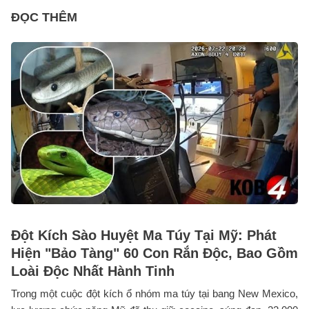
ĐỌC THÊM
Đột Kích Sào Huyệt Ma Túy Tại Mỹ: Phát
Hiện "Bảo Tàng" 60 Con Rắn Độc, Bao Gồm
Loài Độc Nhất Hành Tinh
Trong một cuộc đột kích ổ nhóm ma túy tại bang New Mexico,