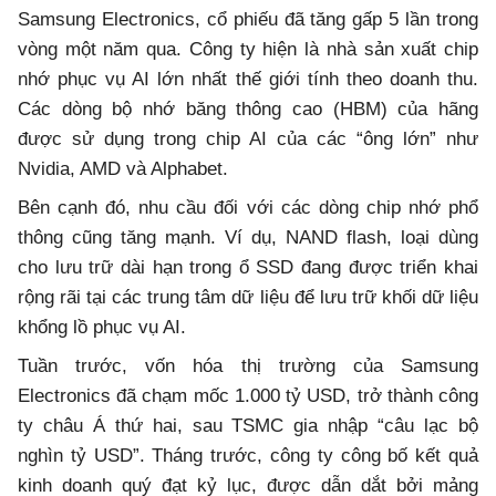
Samsung Electronics, cổ phiếu đã tăng gấp 5 lần trong
vòng một năm qua. Công ty hiện là nhà sản xuất chip
nhớ phục vụ AI lớn nhất thế giới tính theo doanh thu.
Các dòng bộ nhớ băng thông cao (HBM) của hãng
được sử dụng trong chip AI của các “ông lớn” như
Nvidia, AMD và Alphabet.
Bên cạnh đó, nhu cầu đối với các dòng chip nhớ phổ
thông cũng tăng mạnh. Ví dụ, NAND flash, loại dùng
cho lưu trữ dài hạn trong ổ SSD đang được triển khai
rộng rãi tại các trung tâm dữ liệu để lưu trữ khối dữ liệu
khổng lồ phục vụ AI.
Tuần trước, vốn hóa thị trường của Samsung
Electronics đã chạm mốc 1.000 tỷ USD, trở thành công
ty châu Á thứ hai, sau TSMC gia nhập “câu lạc bộ
nghìn tỷ USD”. Tháng trước, công ty công bố kết quả
kinh doanh quý đạt kỷ lục, được dẫn dắt bởi mảng