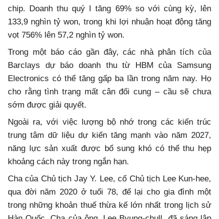
chip. Doanh thu quý I tăng 69% so với cùng kỳ, lên
133,9 nghìn tỷ won, trong khi lợi nhuận hoạt động tăng
vọt 756% lên 57,2 nghìn tỷ won.
Trong một báo cáo gần đây, các nhà phân tích của
Barclays dự báo doanh thu từ HBM của Samsung
Electronics có thể tăng gấp ba lần trong năm nay. Họ
cho rằng tình trạng mất cân đối cung – cầu sẽ chưa
sớm được giải quyết.
Ngoài ra, với việc lượng bộ nhớ trong các kiến trúc
trung tâm dữ liệu dự kiến tăng mạnh vào năm 2027,
năng lực sản xuất được bổ sung khó có thể thu hẹp
khoảng cách này trong ngắn hạn.
Cha của Chủ tịch Jay Y. Lee, cố Chủ tịch Lee Kun-hee,
qua đời năm 2020 ở tuổi 78, để lại cho gia đình một
trong những khoản thuế thừa kế lớn nhất trong lịch sử
Hàn Quốc. Cha của ông, Lee Byung-chull, đã sáng lập