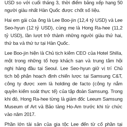
USD so với cuối tháng 3, thời điểm bảng xếp hạng 50
người giàu nhất Hàn Quốc được chốt số liệu.
Hai em gái của ông là Lee Boo-jin (12,4 tỷ USD) và Lee
Seo-hyun (12 tỷ USD), cùng mẹ là Hong Ra-hee (11,2
tỷ USD), lần lượt trở thành những người giàu thứ hai,
thứ ba và thứ tư tại Hàn Quốc.
Lee Boo-jin hiện là Chủ tịch kiêm CEO của Hotel Shilla,
một trong những tổ hợp khách sạn và trung tâm hội
nghị hàng đầu tại Seoul. Lee Seo-hyun giữ vị trí Chủ
tịch bộ phận hoạch định chiến lược tại Samsung C&T,
công ty được xem là holding de facto (công ty nắm
quyền kiểm soát thực tế) của tập đoàn Samsung. Trong
khi đó, Hong Ra-hee từng là giám đốc Leeum Samsung
Museum of Art và Bảo tàng Ho-Am trước khi từ chức
vào năm 2017.
Phần lớn tài sản của gia tộc Lee đến từ cổ phần tại