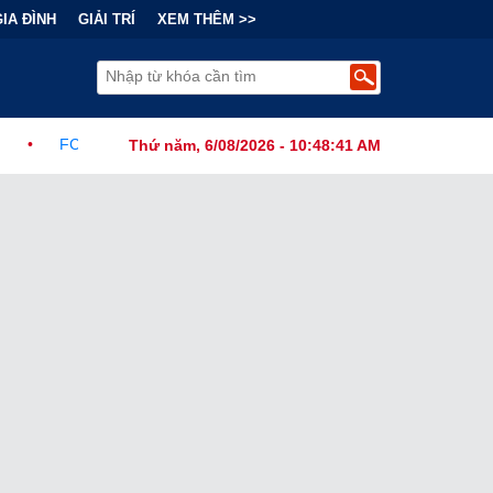
GIA ĐÌNH
GIẢI TRÍ
XEM THÊM >>
c Ban Hành Lệnh Cấm Robot Hút Bụi Thông Minh Sản Xuất Tại Nước 
Thứ năm, 6/08/2026 - 10:48:43 AM