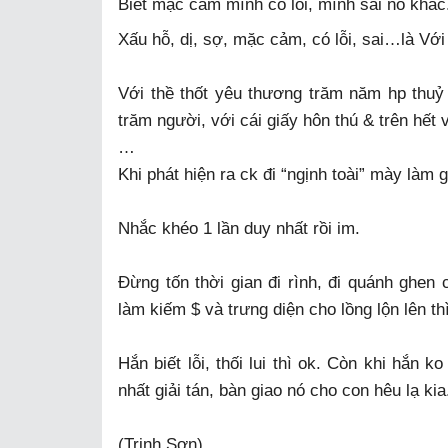
Biết mặc cảm mình có lỗi, mình sai nó khác
Xấu hỗ, dị, sợ, mặc cảm, có lỗi, sai…là Với
Với thề thốt yêu thương trăm năm hp thuỷ
trăm người, với cái giấy hôn thú & trên hết
…
Khi phát hiện ra ck đi “ngịnh toài” mày làm g
Nhắc khéo 1 lần duy nhất rồi im.
Đừng tốn thời gian đi rình, đi quánh ghen c
làm kiếm $ và trưng diện cho lồng lộn lên th
Hắn biết lỗi, thối lui thì ok. Còn khi hắn 
nhất giải tán, bàn giao nó cho con hêu lạ kia
(Trịnh Sơn)