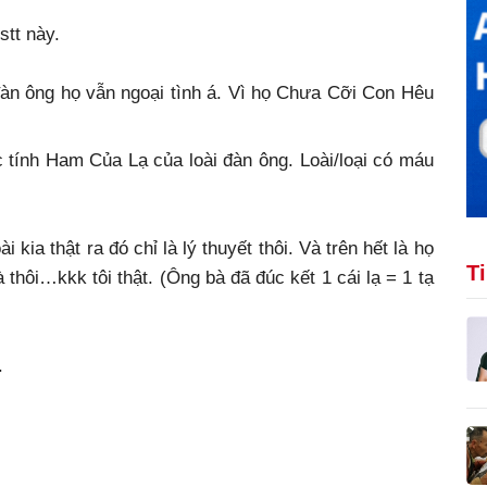
stt này.
 đàn ông họ vẫn ngoại tình á. Vì họ Chưa Cỡi Con Hêu
c tính Ham Của Lạ của loài đàn ông. Loài/loại có máu
 kia thật ra đó chỉ là lý thuyết thôi. Và trên hết là họ
T
ôi…kkk tôi thật. (Ông bà đã đúc kết 1 cái lạ = 1 tạ
.