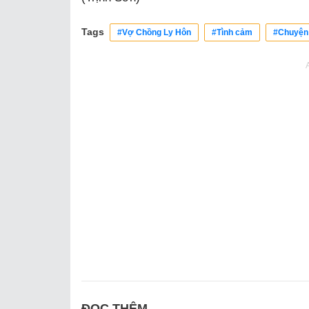
Tags
#Vợ Chồng Ly Hôn
#Tình cảm
#Chuyện
ĐỌC THÊM