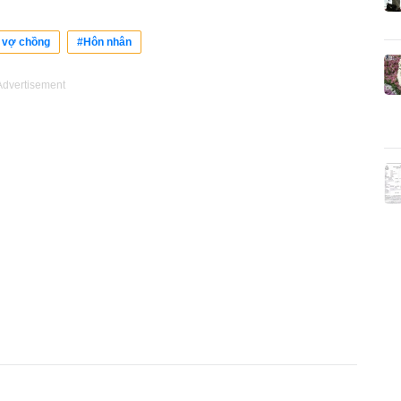
 vợ chồng
#Hôn nhân
Advertisement