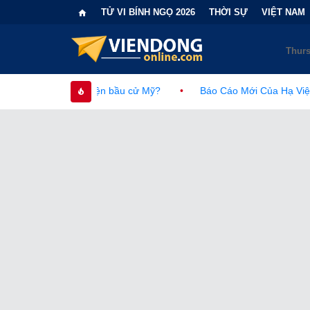
TỬ VI BÍNH NGỌ 2026
THỜI SỰ
VIỆT NAM
ện bầu cử Mỹ?
•
Báo Cáo Mới Của Hạ Viện Mỹ Và Tranh Cãi Về