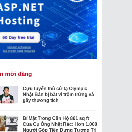
in mới đăng
Cựu tuyển thủ cử tạ Olympic
Nhật Bản bị bắt vì trộm trứng và
gây thương tích
Bí Mật Trong Căn Hộ 861 sq ft
Của Cụ Ông Nhặt Rác: Hơn 1.000
Người Góp Tiền Dựng Tượng Tri