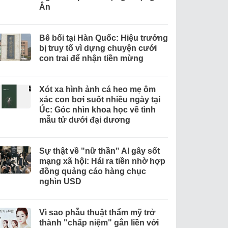
Ân
Bê bối tại Hàn Quốc: Hiệu trưởng
bị truy tố vì dựng chuyện cưới
con trai để nhận tiền mừng
Xót xa hình ảnh cá heo mẹ ôm
xác con bơi suốt nhiều ngày tại
Úc: Góc nhìn khoa học về tình
mẫu tử dưới đại dương
Sự thật về "nữ thần" AI gây sốt
mạng xã hội: Hái ra tiền nhờ hợp
đồng quảng cáo hàng chục
nghìn USD
Vì sao phẫu thuật thẩm mỹ trở
thành "chấp niệm" gắn liền với