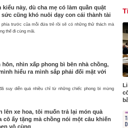
h kiểu này, dù cha mẹ có làm quần quật
T
t sức cũng khó nuôi dạy con cái thành tài
phía trước của mỗi đứa trẻ rồi sẽ có những thử thách mà
g thể đi cùng mãi.
 hôn, nhìn xấp phong bì bên nhà chồng,
 mình hiểu ra mình sắp phải đối mặt với
L
 đã suy diễn quá nhiều chỉ từ những chiếc phong bì mừng
c
b
n lên xe hoa, tôi muốn trả lại món quà
 cô ấy tặng mà chồng nói một câu khiến
thẹn vô cùng