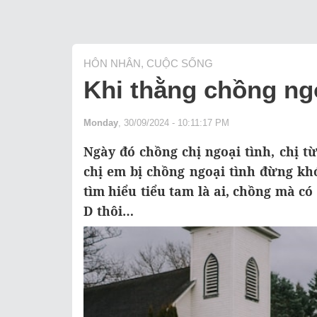
HÔN NHÂN, CUỘC SỐNG
Khi thằng chồng ngo
Monday
, 30/09/2024 - 10:11:17 PM
Ngày đó chồng chị ngoại tình, chị t
chị em bị chồng ngoại tình đừng kh
tìm hiểu tiểu tam là ai, chồng mà có 
D thôi…