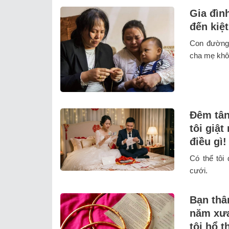
Gia đìn
đến kiệ
Con đường 
cha mẹ khôn
Đêm tân
tôi giật
điều gì!
Có thể tôi
cưới.
Bạn thâ
năm xưa
tôi hổ 