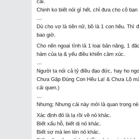
cải.
Chịnh ko biết nói gì hết, chỉ đưa cho cô bạn 
…
Dù cho vợ là tiên nữ, bồ là 1 con hêu. Thì
bao giờ.
Cho nên ngoại tình là 1 loại bản năng, 1 đặ
hám của lạ & yếu điều khiển cảm xúc.
…
Người ta nói cả tỷ điều đạo đức, hay ho ngoài
Chưa Gặp Đúng Con Hêu Lạ! & Chưa Lộ mà th
cái quen.)
…
Nhưng; Nhưng cái này mới là quan trọng nè
Xác định đó là lạ rồi về nó khác.
Biết xấu hỗ, biết dị nó khác.
Biết sợ mà len lén nó khác.