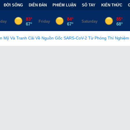
ĐỜI SỐNG
DIỄN ĐÀN
PHIẾM LUẬN
SỔ TAY
KIẾN THỨC
 Nguồn Gốc SARS-CoV-2 Từ Phòng Thí Nghiệm
•
FCC Chính Thứ