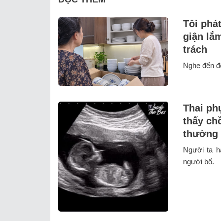
Tôi phát
giận lắ
trách
Nghe đến đó
Thai ph
thấy chồ
thường í
Người ta h
người bố.