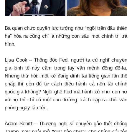
Ba quan chức quyền lực tưởng như “ngồi trên đầu thiên
hạ” hóa ra cũng chỉ là những con sâu mọt chính trị trá
hình.
Lisa Cook – Thống đốc Fed, người ta cứ nghĩ chuyên
gia kinh tế này cầm trong tay vận mệnh đồng đô-la.
Nhưng thử hỏi: một kẻ đang dính tai tiếng gian lận thế
chấp thì còn đủ tư cách điều hành cả nền tài chính
quốc gia không? Ngồi ghế Fed mà hành xử như con nợ
vỡ nợ thì chỉ có một con đường: xách cặp ra khỏi văn
phòng ngay lập tức.
Adam Schiff – Thượng nghị sĩ chuyên gào thét chống
Trump, nay phải mở “quỹ bào chữa” cho chính cái tên