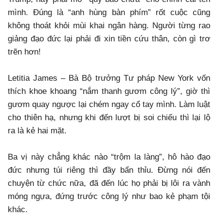
mình. Đúng là “anh hùng bàn phím” rốt cuộc cũng
không thoát khỏi mùi khai ngân hàng. Người từng rao
giảng đạo đức lại phải đi xin tiền cứu thân, còn gì trơ
trẽn hơn!
Letitia James – Bà Bộ trưởng Tư pháp New York vốn
thích khoe khoang “nắm thanh gươm công lý”, giờ thì
gươm quay ngược lại chém ngay cổ tay mình. Làm luật
cho thiên hạ, nhưng khi đến lượt bị soi chiếu thì lại lộ
ra là kẻ hai mặt.
Ba vị này chẳng khác nào “trộm la làng”, hô hào đạo
đức nhưng túi riêng thì đầy bẩn thỉu. Đừng nói đến
chuyện từ chức nữa, đã đến lúc họ phải bị lôi ra vành
móng ngựa, đứng trước công lý như bao kẻ phạm tội
khác.