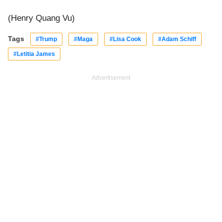
(Henry Quang Vu)
Tags
#Trump
#Maga
#Lisa Cook
#Adam Schiff
#Letitia James
Advertisement