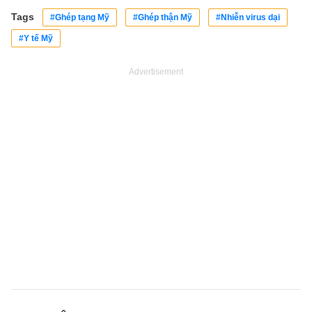
Tags
#Ghép tạng Mỹ
#Ghép thận Mỹ
#Nhiễn virus dại
#Y tế Mỹ
Advertisement