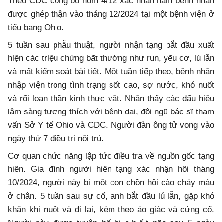
Theo CDC công bố hôm 4/12 xác nhận nam bệnh nhân
được ghép thận vào tháng 12/2024 tại một bệnh viện ở
tiểu bang Ohio.
5 tuần sau phẫu thuật, người nhận tạng bắt đầu xuất
hiện các triệu chứng bất thường như run, yếu cơ, lú lẫn
và mất kiểm soát bài tiết. Một tuần tiếp theo, bệnh nhân
nhập viện trong tình trạng sốt cao, sợ nước, khó nuốt
và rối loạn thần kinh thực vật. Nhận thấy các dấu hiệu
lâm sàng tương thích với bệnh dại, đội ngũ bác sĩ tham
vấn Sở Y tế Ohio và CDC. Người đàn ông tử vong vào
ngày thứ 7 điều trị nội trú.
Cơ quan chức năng lập tức điều tra về nguồn gốc tạng
hiến. Gia đình người hiến tạng xác nhận hồi tháng
10/2024, người này bị một con chồn hôi cào chảy máu
ở chân. 5 tuần sau sự cố, anh bắt đầu lú lẫn, gặp khó
khăn khi nuốt và đi lại, kèm theo ảo giác và cứng cổ.