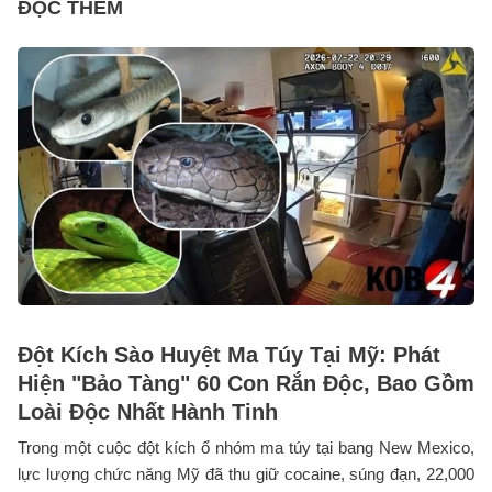
ĐỌC THÊM
Đột Kích Sào Huyệt Ma Túy Tại Mỹ: Phát
Hiện "Bảo Tàng" 60 Con Rắn Độc, Bao Gồm
Loài Độc Nhất Hành Tinh
Trong một cuộc đột kích ổ nhóm ma túy tại bang New Mexico,
lực lượng chức năng Mỹ đã thu giữ cocaine, súng đạn, 22,000