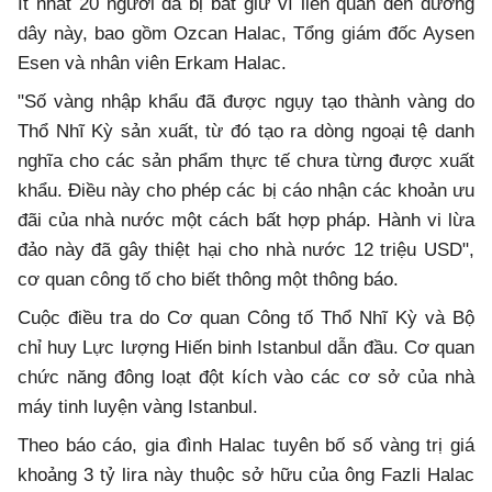
Ít nhất 20 người đã bị bắt giữ vì liên quan đến đường
dây này, bao gồm Ozcan Halac, Tổng giám đốc Aysen
Esen và nhân viên Erkam Halac.
"Số vàng nhập khẩu đã được ngụy tạo thành vàng do
Thổ Nhĩ Kỳ sản xuất, từ đó tạo ra dòng ngoại tệ danh
nghĩa cho các sản phẩm thực tế chưa từng được xuất
khẩu. Điều này cho phép các bị cáo nhận các khoản ưu
đãi của nhà nước một cách bất hợp pháp. Hành vi lừa
đảo này đã gây thiệt hại cho nhà nước 12 triệu USD",
cơ quan công tố cho biết thông một thông báo.
Cuộc điều tra do Cơ quan Công tố Thổ Nhĩ Kỳ và Bộ
chỉ huy Lực lượng Hiến binh Istanbul dẫn đầu. Cơ quan
chức năng đông loạt đột kích vào các cơ sở của nhà
máy tinh luyện vàng Istanbul.
Theo báo cáo, gia đình Halac tuyên bố số vàng trị giá
khoảng 3 tỷ lira này thuộc sở hữu của ông Fazli Halac