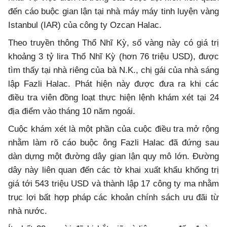
đến cáo buộc gian lận tại nhà máy máy tinh luyện vàng
Istanbul (IAR) của công ty Ozcan Halac.
Theo truyền thông Thổ Nhĩ Kỳ, số vàng này có giá trị
khoảng 3 tỷ lira Thổ Nhĩ Kỳ (hơn 76 triệu USD), được
tìm thấy tại nhà riêng của bà N.K., chị gái của nhà sáng
lập Fazli Halac. Phát hiện này được đưa ra khi các
điều tra viên đồng loạt thực hiện lệnh khám xét tại 24
địa điểm vào tháng 10 năm ngoái.
Cuộc khám xét là một phần của cuộc điều tra mở rộng
nhằm làm rõ cáo buộc ông Fazli Halac đã đứng sau
dàn dựng một đường dây gian lận quy mô lớn. Đường
dây này liên quan đến các tờ khai xuất khẩu khống trị
giá tới 543 triệu USD và thành lập 17 công ty ma nhằm
trục lợi bất hợp pháp các khoản chính sách ưu đãi từ
nhà nước.