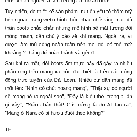
mức khiến người ta lầm tưởng có thể ăn được.
Tuy nhiên, do thiết kế sản phẩm ưu tiên yếu tố thẩm mỹ
bên ngoài, trang web chính thức nhắc nhở rằng mặc dù
thân boots chắc chắn nhưng mô hình bề mặt tương đối
mỏng manh, cần chú ý bảo vệ khi mang. Ngoài ra, vì
được làm thủ công hoàn toàn nên mỗi đôi có thể mất
khoảng 2 tháng để hoàn thành và gửi đi.
Sau khi ra mắt, đôi boots ẩm thực này đã gây ra nhiều
phản ứng trên mạng xã hội, đặc biệt là trên các cộng
đồng trực tuyến của Đài Loan. Nhiều cư dân mạng đã
thốt lên: "Nhìn có chút hoang mang", "Thật sự có người
sẽ mang nó ra ngoài sao", "Đây là kiểu thời trang bí ẩn
gì vậy", "Siêu chân thật! Cứ tưởng là do AI tạo ra",
"Mang ở Nara có bị hươu đuổi theo không?".
TH