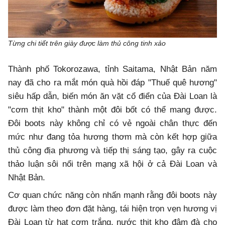
Từng chi tiết trên giày được làm thủ công tinh xảo
Thành phố Tokorozawa, tỉnh Saitama, Nhật Bản năm
nay đã cho ra mắt món quà hồi đáp "Thuế quê hương"
siêu hấp dẫn, biến món ăn vặt cổ điển của Đài Loan là
"cơm thịt kho" thành một đôi bốt có thể mang được.
Đôi boots này không chỉ có vẻ ngoài chân thực đến
mức như đang tỏa hương thơm mà còn kết hợp giữa
thủ công địa phương và tiếp thị sáng tạo, gây ra cuộc
thảo luận sôi nổi trên mạng xã hội ở cả Đài Loan và
Nhật Bản.
Cơ quan chức năng còn nhấn mạnh rằng đôi boots này
được làm theo đơn đặt hàng, tái hiện trọn vẹn hương vị
Đài Loan từ hạt cơm trắng, nước thịt kho đậm đà cho