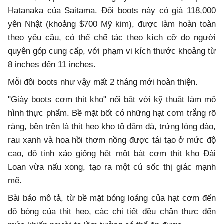
Hatanaka của Saitama. Đôi boots này có giá 118,000
yên Nhật (khoảng $700 Mỹ kim), được làm hoàn toàn
theo yêu cầu, có thể chế tác theo kích cỡ do người
quyên góp cung cấp, với phạm vi kích thước khoảng từ
8 inches đến 11 inches.
Mỗi đôi boots như vậy mất 2 tháng mới hoàn thiện.
"Giày boots cơm thịt kho" nổi bật với kỹ thuật làm mô
hình thực phẩm. Bề mặt bốt có những hạt cơm trắng rõ
ràng, bên trên là thịt heo kho tộ đậm đà, trứng lòng đào,
rau xanh và hoa hồi thơm nồng được tái tạo ở mức độ
cao, độ tinh xảo giống hệt một bát cơm thịt kho Đài
Loan vừa nấu xong, tạo ra một cú sốc thị giác mạnh
mẽ.
Bài báo mô tả, từ bề mặt bóng loáng của hạt cơm đến
độ bóng của thịt heo, các chi tiết đều chân thực đến