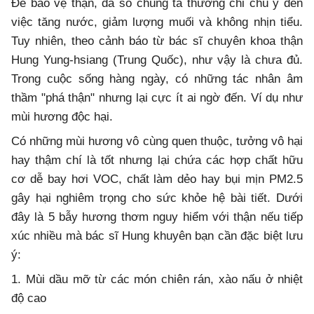
Để bảo vệ thận, đa số chúng ta thường chỉ chú ý đến
việc tăng nước, giảm lượng muối và không nhịn tiểu.
Tuy nhiên, theo cảnh báo từ bác sĩ chuyên khoa thận
Hung Yung-hsiang (Trung Quốc), như vậy là chưa đủ.
Trong cuộc sống hàng ngày, có những tác nhân âm
thầm "phá thận" nhưng lại cực ít ai ngờ đến. Ví dụ như
mùi hương độc hại.
Có những mùi hương vô cùng quen thuộc, tưởng vô hại
hay thậm chí là tốt nhưng lại chứa các hợp chất hữu
cơ dễ bay hơi VOC, chất làm dẻo hay bụi mịn PM2.5
gây hại nghiêm trọng cho sức khỏe hệ bài tiết. Dưới
đây là 5 bẫy hương thơm nguy hiểm với thận nếu tiếp
xúc nhiều mà bác sĩ Hung khuyên bạn cần đặc biệt lưu
ý:
1. Mùi dầu mỡ từ các món chiên rán, xào nấu ở nhiệt
độ cao