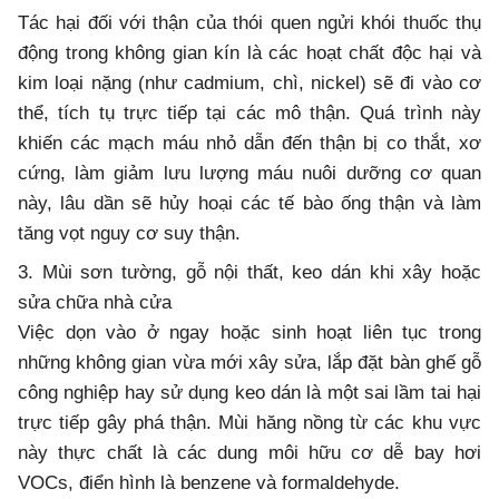
Tác hại đối với thận của thói quen ngửi khói thuốc thụ
động trong không gian kín là các hoạt chất độc hại và
kim loại nặng (như cadmium, chì, nickel) sẽ đi vào cơ
thể, tích tụ trực tiếp tại các mô thận. Quá trình này
khiến các mạch máu nhỏ dẫn đến thận bị co thắt, xơ
cứng, làm giảm lưu lượng máu nuôi dưỡng cơ quan
này, lâu dần sẽ hủy hoại các tế bào ống thận và làm
tăng vọt nguy cơ suy thận.
3. Mùi sơn tường, gỗ nội thất, keo dán khi xây hoặc
sửa chữa nhà cửa
Việc dọn vào ở ngay hoặc sinh hoạt liên tục trong
những không gian vừa mới xây sửa, lắp đặt bàn ghế gỗ
công nghiệp hay sử dụng keo dán là một sai lầm tai hại
trực tiếp gây phá thận. Mùi hăng nồng từ các khu vực
này thực chất là các dung môi hữu cơ dễ bay hơi
VOCs, điển hình là benzene và formaldehyde.