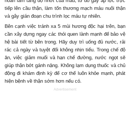
hoàn làm tăng độ nhớt của máu, từ đó gây áp lực trực
tiếp lên cầu thận, làm tổn thương mạch máu nuôi thận
và gây gián đoạn chu trình lọc máu tự nhiên.
Bên cạnh việc tránh xa 5 mùi hương độc hại trên, bạn
cần xây dựng ngay các thói quen lành mạnh để bảo vệ
hệ bài tiết từ bên trong. Hãy duy trì uống đủ nước, rải
rác cả ngày và tuyệt đối không nhịn tiểu. Trong chế độ
ăn, việc giảm muối và hạn chế đường, nước ngọt sẽ
giúp thận bớt gánh nặng. Không lạm dụng thuốc và chủ
động đi khám định kỳ để cơ thể luôn khỏe mạnh, phát
hiện bệnh về thận sớm hơn nếu có.
Advertisement