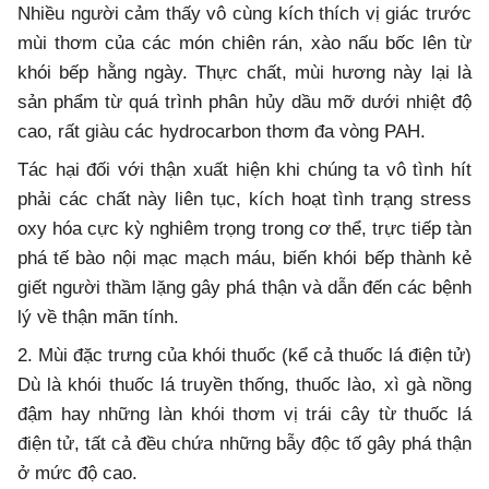
Nhiều người cảm thấy vô cùng kích thích vị giác trước
mùi thơm của các món chiên rán, xào nấu bốc lên từ
khói bếp hằng ngày. Thực chất, mùi hương này lại là
sản phẩm từ quá trình phân hủy dầu mỡ dưới nhiệt độ
cao, rất giàu các hydrocarbon thơm đa vòng PAH.
Tác hại đối với thận xuất hiện khi chúng ta vô tình hít
phải các chất này liên tục, kích hoạt tình trạng stress
oxy hóa cực kỳ nghiêm trọng trong cơ thể, trực tiếp tàn
phá tế bào nội mạc mạch máu, biến khói bếp thành kẻ
giết người thầm lặng gây phá thận và dẫn đến các bệnh
lý về thận mãn tính.
2. Mùi đặc trưng của khói thuốc (kể cả thuốc lá điện tử)
Dù là khói thuốc lá truyền thống, thuốc lào, xì gà nồng
đậm hay những làn khói thơm vị trái cây từ thuốc lá
điện tử, tất cả đều chứa những bẫy độc tố gây phá thận
ở mức độ cao.