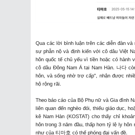
Qua các lời bình luận trên các diễn đàn và
sự phẫn nộ và định kiến với cô dâu Việ
hôn quốc tế chủ yếu vì tiền hoặc có hành v
cô dâu Đông Nam Á tại Nam Hàn. 나다 còn m
hôn, và sống nhờ trợ cấp", nhận được nhiề
hộ rộng rãi.
Theo báo cáo của Bộ Phụ nữ và Gia đình N
liên quan đến nghèo đói, thiếu giáo dục, ho
kê Nam Hàn (KOSTAT) cho thấy chỉ khoảng
hôn trong 3 năm đầu, thấp hơn tỷ lệ ly hôn 
như của 티마호 có thể phóng đại vấn đề.