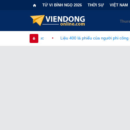
TỬ VI BÍNH NGỌ 2026
THỜI SỰ
VIỆT NAM
ục
•
Liệu 400 lá phiếu của người phi công dân có làm thay đổi c