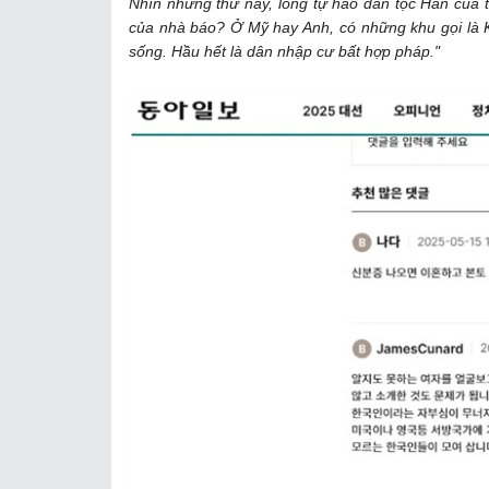
Nhìn những thứ này, lòng tự hào dân tộc Hàn của 
của nhà báo? Ở Mỹ hay Anh, có những khu gọi là K
sống. Hầu hết là dân nhập cư bất hợp pháp."