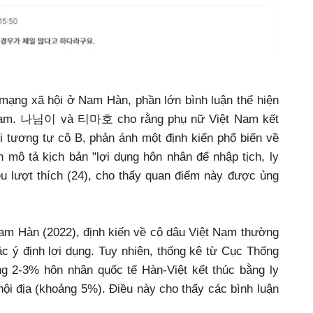
 mạng xã hội ở Nam Hàn, phần lớn bình luận thể hiện
t Nam. 나님이 và 티마호 cho rằng phụ nữ Việt Nam kết
i tương tự cô B, phản ánh một định kiến phổ biến về
ô tả kịch bản "lợi dụng hôn nhân để nhập tịch, ly
u lượt thích (24), cho thấy quan điểm này được ủng
am Hàn (2022), định kiến về cô dâu Việt Nam thường
ặc ý định lợi dụng. Tuy nhiên, thống kê từ Cục Thống
 2-3% hôn nhân quốc tế Hàn-Việt kết thúc bằng ly
nội địa (khoảng 5%). Điều này cho thấy các bình luận