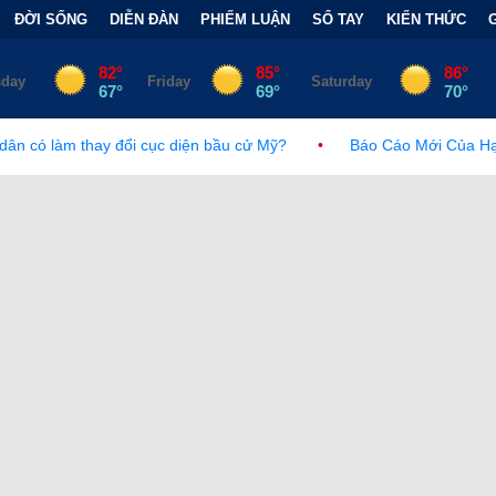
ĐỜI SỐNG
DIỄN ĐÀN
PHIẾM LUẬN
SỔ TAY
KIẾN THỨC
ục diện bầu cử Mỹ?
•
Báo Cáo Mới Của Hạ Viện Mỹ Và Tranh C