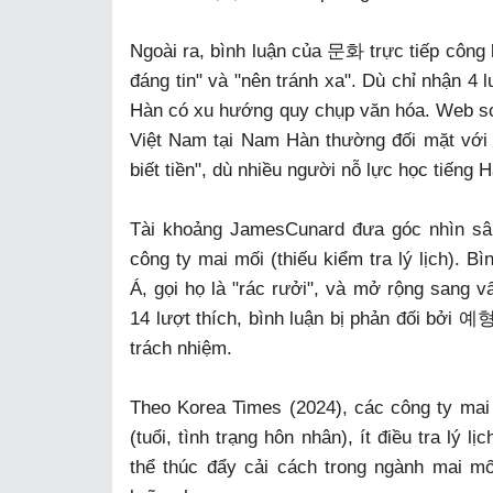
Ngoài ra, bình luận của 문화 trực tiếp công
đáng tin" và "nên tránh xa". Dù chỉ nhận 4 
Hàn có xu hướng quy chụp văn hóa. Web so
Việt Nam tại Nam Hàn thường đối mặt với p
biết tiền", dù nhiều người nỗ lực học tiếng 
Tài khoảng JamesCunard đưa góc nhìn sâu
công ty mai mối (thiếu kiểm tra lý lịch). 
Á, gọi họ là "rác rưởi", và mở rộng sang
14 lượt thích, bình luận bị phản đối bởi 예
trách nhiệm.
Theo Korea Times (2024), các công ty mai
(tuổi, tình trạng hôn nhân), ít điều tra lý 
thể thúc đẩy cải cách trong ngành mai m