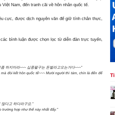
âu Việt Nam, đến tranh cãi về hôn nhân quốc tế.
êu cực, được dịch nguyên văn để giữ tính chân thực,
các bình luận được chọn lọc từ diễn đàn trực tuyến,
제결혼좀 하지마라~~~ 십중팔구는 돈벌라고오는거다~~~"
 mà đòi kết hôn quốc tế~~~ Mười người thì tám, chín là đến để
T
일 많다고 하다라구요."
p trường hợp như thế này nhất đấy."