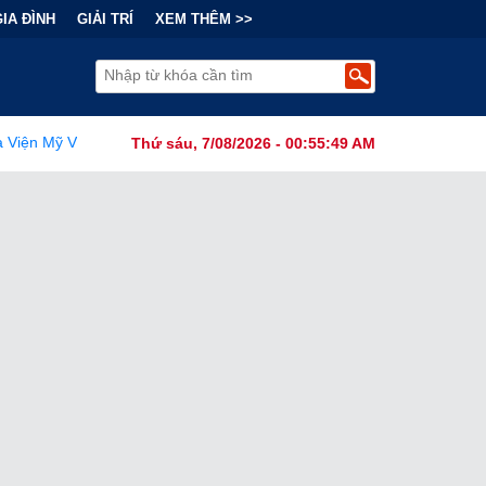
GIA ĐÌNH
GIẢI TRÍ
XEM THÊM >>
ãi Về Nguồn Gốc SARS-CoV-2 Từ Phòng Thí Nghiệm
•
FCC Chín
Thứ sáu, 7/08/2026 - 00:55:50 AM