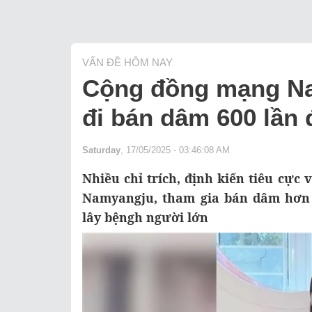
VẤN ĐỀ HÔM NAY
Cộng đồng mạng Nam
đi bán dâm 600 lần 
Saturday
, 17/05/2025 - 03:46:08 AM
Nhiều chỉ trích, định kiến tiêu cực 
Namyangju, tham gia bán dâm hơn 
lây bệngh người lớn