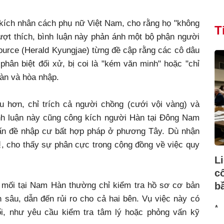
 kích nhân cách phụ nữ Việt Nam, cho rằng họ "không
T
lượt thích, bình luận này phản ánh một bộ phận người
urce (Herald Kyungjae) từng đề cập rằng các cô dâu
hân biệt đối xử, bị coi là "kém văn minh" hoặc "chỉ
Hàn và hòa nhập.
 hơn, chỉ trích cả người chồng (cưới vội vàng) và
Bình luận này cũng công kích người Hàn tại Đông Nam
 vấn đề nhập cư bất hợp pháp ở phương Tây. Dù nhận
형, cho thấy sự phân cực trong cộng đồng về việc quy
L
c
b
 mối tại Nam Hàn thường chỉ kiểm tra hồ sơ cơ bản
lịch sâu, dẫn đến rủi ro cho cả hai bên. Vụ việc này có
ối, như yêu cầu kiểm tra tâm lý hoặc phỏng vấn kỹ