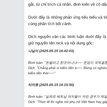
gắt, từ chỉ trích cá nhân, định kiến về cô d
Dưới đây là những phản ứng tiêu biểu và ti
cùng phân tích bối cảnh.
Dịch nguyên văn các bình luận dưới đây là 
giữ nguyên tên nick và nội dung gốc:
나님이 (2025-05-15 14:42:03)
Bình luận: "돈벌라고 한것아니냐~~~ 돈없이 국
Dịch: "Chẳng phải vì kiếm tiền à~~~ Đừng có nghèo
kiếm tiền thôi~~~"
티마호 (2025-05-15 14:15:50)
Bình luận: "실제로 베트남 여자들이 저런 경우가 제
Dịch: "Thực tế thì nghe nói phụ nữ Việt Nam hay gặ