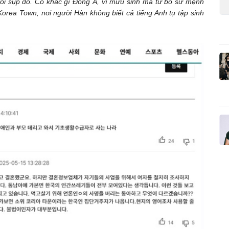
tôi sụp đổ. Có khác gì Đông Á, vì mưu sinh mà từ bỏ sứ mệnh
orea Town, nơi người Hàn không biết cả tiếng Anh tụ tập sinh