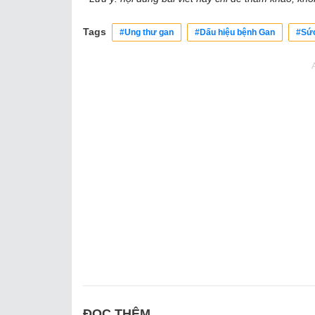
Tags
#Ung thư gan
#Dấu hiệu bệnh Gan
#Sứ
ĐỌC THÊM