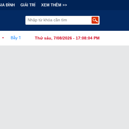
GIA ĐÌNH
GIẢI TRÍ
XEM THÊM >>
 Sau "Cơn Sốt" Trà Sữa Nhượng Quyền: Lợi Nhuận Thuộc Về Ai?
Thứ sáu, 7/08/2026 - 17:08:06 PM