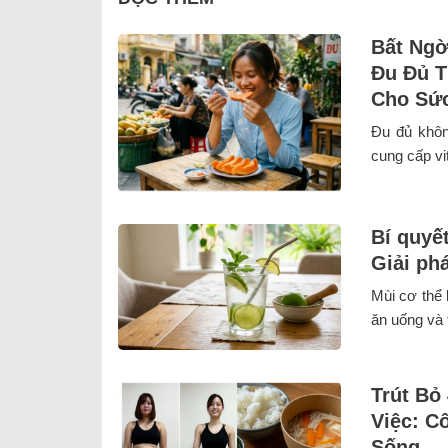
Bất Ngờ
Đu Đủ T
Cho Sứ
Đu đủ không
cung cấp vi
Bí quyế
Giải phá
Mùi cơ thể 
ăn uống và 
Trút Bỏ
Việc: C
Sống