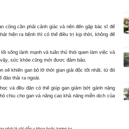
bạn cũng cần phải cảnh giác và nên đến gặp bác sĩ để
 hiện ra bệnh thì có thể điều trị kịp thời, không để
lối sống lành mạnh và tuân thủ thói quen làm việc và
ư vậy, sức khỏe cũng mới được đảm bảo.
 sẽ khiến gan bỏ lỡ thời gian giải độc tốt nhất, từ đó
ể đào thải ra ngoài.
a học và đều đặn có thể giúp gan giảm bớt gánh nặng
 khó chịu cho gan và nâng cao khả năng miễn dịch của
ông phải là chỉ dẫn y khoa hoặc tương tự