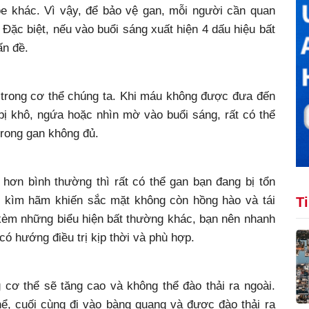
e khác. Vì vậy, để bảo vệ gan, mỗi người cần quan
Đặc biệt, nếu vào buổi sáng xuất hiện 4 dấu hiệu bất
ấn đề.
trong cơ thể chúng ta. Khi máu không được đưa đến
bị khô, ngứa hoặc nhìn mờ vào buổi sáng, rất có thể
trong gan không đủ.
hơn bình thường thì rất có thể gan bạn đang bị tổn
c kìm hãm khiến sắc mặt không còn hồng hào và tái
T
 kèm những biểu hiện bất thường khác, bạn nên nhanh
có hướng điều trị kịp thời và phù hợp.
g cơ thể sẽ tăng cao và không thể đào thải ra ngoài.
ể, cuối cùng đi vào bàng quang và được đào thải ra