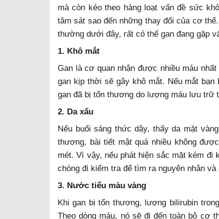
mà còn kéo theo hàng loạt vấn đề sức khỏ
tâm sát sao đến những thay đổi của cơ thể. 
thường dưới đây, rất có thể gan đang gặp v
1. Khô mắt
Gan là cơ quan nhận được nhiều máu nhất 
gan kịp thời sẽ gây khô mắt. Nếu mắt bạn 
gan đã bị tổn thương do lượng máu lưu trữ 
2. Da xấu
Nếu buổi sáng thức dậy, thấy da mặt vàng 
thương, bài tiết mật quá nhiều không đượ
mét. Vì vậy, nếu phát hiện sắc mặt kém đi
chóng đi kiểm tra để tìm ra nguyên nhân và 
3. Nước tiểu màu vàng
Khi gan bị tổn thương, lượng bilirubin tron
Theo dòng máu, nó sẽ đi đến toàn bộ cơ th