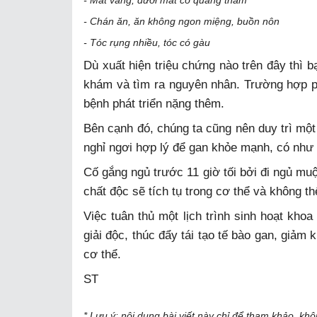
- Mắt vàng, dưới mắt có quầng thâm
- Chán ăn, ăn không ngon miệng, buồn nôn
- Tóc rụng nhiều, tóc có gàu
Dù xuất hiện triệu chứng nào trên đây thì 
khám và tìm ra nguyên nhân. Trường hợp phát
bệnh phát triển nặng thêm.
Bên cạnh đó, chúng ta cũng nên duy trì một 
nghỉ ngơi hợp lý để gan khỏe mạnh, có nh
Cố gắng ngủ trước 11 giờ tối bởi đi ngủ muộn
chất độc sẽ tích tụ trong cơ thể và không th
Việc tuân thủ một lịch trình sinh hoạt kho
giải độc, thúc đẩy tái tạo tế bào gan, giảm
cơ thể.
ST
* Lưu ý: nội dung bài viết này chỉ để tham khảo, kh