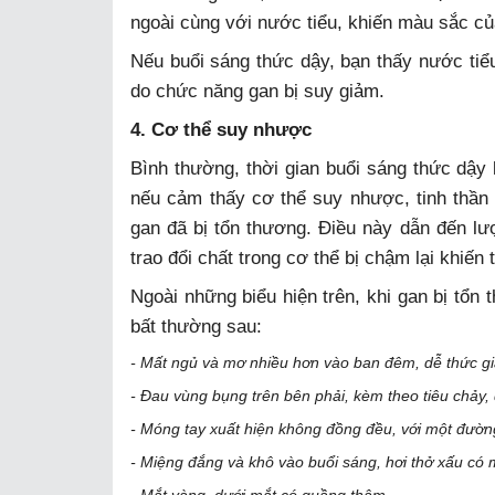
ngoài cùng với nước tiểu, khiến màu sắc c
Nếu buổi sáng thức dậy, bạn thấy nước tiểu
do chức năng gan bị suy giảm.
4. Cơ thể suy nhược
Bình thường, thời gian buổi sáng thức dậy 
nếu cảm thấy cơ thể suy nhược, tinh thần 
gan đã bị tổn thương. Điều này dẫn đến lượ
trao đổi chất trong cơ thể bị chậm lại khiến 
Ngoài những biểu hiện trên, khi gan bị tổn 
bất thường sau:
- Mất ngủ và mơ nhiều hơn vào ban đêm, dễ thức g
- Đau vùng bụng trên bên phải, kèm theo tiêu chảy,
- Móng tay xuất hiện không đồng đều, với một đườ
- Miệng đắng và khô vào buổi sáng, hơi thở xấu có