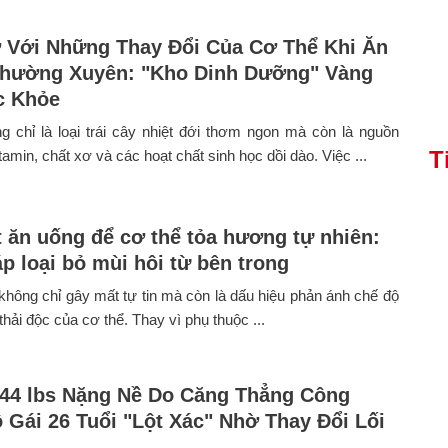
 Với Những Thay Đổi Của Cơ Thể Khi Ăn
hường Xuyên: "Kho Dinh Dưỡng" Vàng
c Khỏe
 chỉ là loại trái cây nhiệt đới thơm ngon mà còn là nguồn
T
tamin, chất xơ và các hoạt chất sinh học dồi dào. Việc ...
t ăn uống để cơ thể tỏa hương tự nhiên:
p loại bỏ mùi hôi từ bên trong
không chỉ gây mất tự tin mà còn là dấu hiệu phản ánh chế độ
thải độc của cơ thể. Thay vì phụ thuộc ...
 44 lbs Nặng Nề Do Căng Thẳng Công
ô Gái 26 Tuổi "Lột Xác" Nhờ Thay Đổi Lối