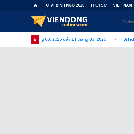
TỬ VI BÍNH NGỌ 2026
THỜI SỰ
VIỆT NAM
, 2026 đến 14 tháng 08, 2026
•
Bi kịch "6 lần chọn sai nhánh c