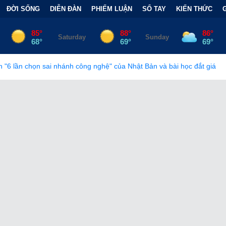
ĐỜI SỐNG
DIỄN ĐÀN
PHIẾM LUẬN
SỔ TAY
KIẾN THỨC
ông nghệ" của Nhật Bản và bài học đắt giá
•
Bẫy Tài Chính Đằng