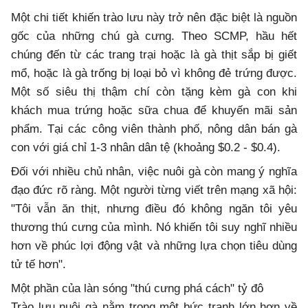
Một chi tiết khiến trào lưu này trở nên đặc biệt là nguồn
gốc của những chú gà cưng. Theo SCMP, hầu hết
chúng đến từ các trang trại hoặc là gà thịt sắp bị giết
mổ, hoặc là gà trống bị loại bỏ vì không đẻ trứng được.
Một số siêu thị thậm chí còn tặng kèm gà con khi
khách mua trứng hoặc sữa chua để khuyến mãi sản
phẩm. Tại các công viên thành phố, nông dân bán gà
con với giá chỉ 1-3 nhân dân tệ (khoảng $0.2 - $0.4).
Đối với nhiều chủ nhân, việc nuôi gà còn mang ý nghĩa
đạo đức rõ ràng. Một người từng viết trên mạng xã hội:
"Tôi vẫn ăn thịt, nhưng điều đó không ngăn tôi yêu
thương thú cưng của mình. Nó khiến tôi suy nghĩ nhiều
hơn về phúc lợi động vật và những lựa chọn tiêu dùng
tử tế hơn".
Một phần của làn sóng "thú cưng phá cách" tỷ đô
Trào lưu nuôi gà nằm trong một bức tranh lớn hơn về