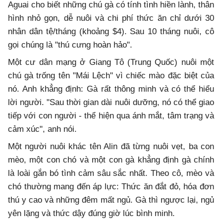
Aguai cho biết những chú gà có tính tình hiền lành, thân
hình nhỏ gọn, dễ nuôi và chi phí thức ăn chỉ dưới 30
nhân dân tệ/tháng (khoảng $4). Sau 10 tháng nuôi, cô
gọi chúng là "thú cưng hoàn hảo".
Một cư dân mạng ở Giang Tô (Trung Quốc) nuôi một
chú gà trống tên "Mái Lệch" vì chiếc mào đặc biệt của
nó. Anh khẳng định: Gà rất thông minh và có thể hiểu
lời người. "Sau thời gian dài nuôi dưỡng, nó có thể giao
tiếp với con người - thể hiện qua ánh mắt, tâm trạng và
cảm xúc", anh nói.
Một người nuôi khác tên Alin đã từng nuôi vẹt, ba con
mèo, một con chó và một con gà khẳng định gà chính
là loài gắn bó tình cảm sâu sắc nhất. Theo cô, mèo và
chó thường mang đến áp lực: Thức ăn đắt đỏ, hóa đơn
thú y cao và những đêm mất ngủ. Gà thì ngược lại, ngủ
yên lặng và thức dậy đúng giờ lúc bình minh.