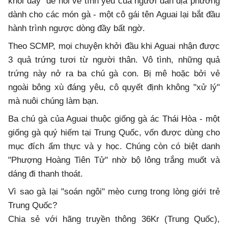
khỏi đây" để nói về tình yêu của người dân địa phương
dành cho các món gà - một cô gái tên Aguai lại bắt đầu
hành trình ngược dòng đầy bất ngờ.
Theo SCMP, mọi chuyện khởi đầu khi Aguai nhận được
3 quả trứng tươi từ người thân. Vô tình, những quả
trứng này nở ra ba chú gà con. Bị mê hoặc bởi vẻ
ngoài bông xù đáng yêu, cô quyết định không "xử lý"
mà nuôi chúng làm bạn.
Ba chú gà của Aguai thuộc giống gà ác Thái Hòa - một
giống gà quý hiếm tại Trung Quốc, vốn được dùng cho
mục đích ẩm thực và y học. Chúng còn có biệt danh
"Phượng Hoàng Tiên Tử" nhờ bộ lông trắng muốt và
dáng đi thanh thoát.
Vì sao gà lại "soán ngôi" mèo cưng trong lòng giới trẻ
Trung Quốc?
Chia sẻ với hãng truyền thông 36Kr (Trung Quốc),