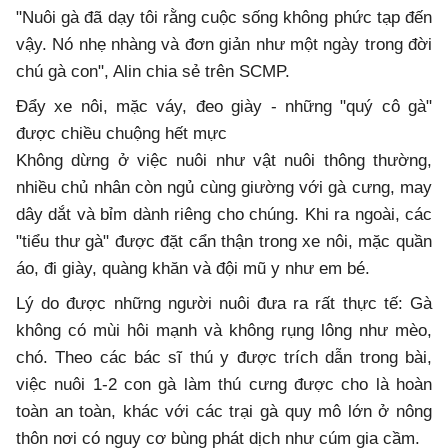
"Nuôi gà đã dạy tôi rằng cuộc sống không phức tạp đến
vậy. Nó nhẹ nhàng và đơn giản như một ngày trong đời
chú gà con", Alin chia sẻ trên SCMP.
Đẩy xe nôi, mặc váy, đeo giày - những "quý cô gà"
được chiều chuộng hết mực
Không dừng ở việc nuôi như vật nuôi thông thường,
nhiều chủ nhân còn ngủ cùng giường với gà cưng, may
dây dắt và bỉm dành riêng cho chúng. Khi ra ngoài, các
"tiểu thư gà" được đặt cẩn thận trong xe nôi, mặc quần
áo, đi giày, quàng khăn và đội mũ y như em bé.
Lý do được những người nuôi đưa ra rất thực tế: Gà
không có mùi hôi mạnh và không rụng lông như mèo,
chó. Theo các bác sĩ thú y được trích dẫn trong bài,
việc nuôi 1-2 con gà làm thú cưng được cho là hoàn
toàn an toàn, khác với các trại gà quy mô lớn ở nông
thôn nơi có nguy cơ bùng phát dịch như cúm gia cầm.