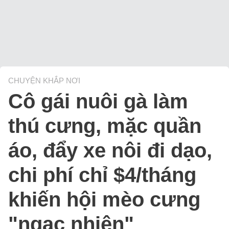
CHUYỆN KHẮP NƠI
Cô gái nuôi gà làm
thú cưng, mặc quần
áo, đẩy xe nôi đi dạo,
chi phí chỉ $4/tháng
khiến hội mèo cưng
"ngạc nhiên"