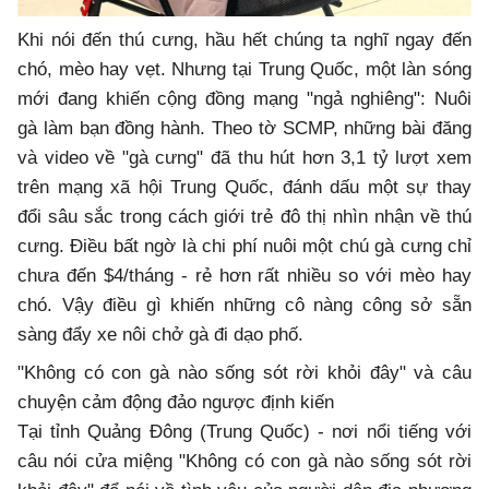
Khi nói đến thú cưng, hầu hết chúng ta nghĩ ngay đến
chó, mèo hay vẹt. Nhưng tại Trung Quốc, một làn sóng
mới đang khiến cộng đồng mạng "ngả nghiêng": Nuôi
gà làm bạn đồng hành. Theo tờ SCMP, những bài đăng
và video về "gà cưng" đã thu hút hơn 3,1 tỷ lượt xem
trên mạng xã hội Trung Quốc, đánh dấu một sự thay
đổi sâu sắc trong cách giới trẻ đô thị nhìn nhận về thú
cưng. Điều bất ngờ là chi phí nuôi một chú gà cưng chỉ
chưa đến $4/tháng - rẻ hơn rất nhiều so với mèo hay
chó. Vậy điều gì khiến những cô nàng công sở sẵn
sàng đẩy xe nôi chở gà đi dạo phố.
"Không có con gà nào sống sót rời khỏi đây" và câu
chuyện cảm động đảo ngược định kiến
Tại tỉnh Quảng Đông (Trung Quốc) - nơi nổi tiếng với
câu nói cửa miệng "Không có con gà nào sống sót rời