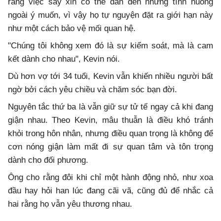
rằng việc say xỉn có thể dẫn đến những tình huống
ngoài ý muốn, vì vậy họ tự nguyện đặt ra giới hạn này
như một cách bảo vệ mối quan hệ.
"Chúng tôi không xem đó là sự kiểm soát, mà là cam
kết dành cho nhau", Kevin nói.
Dù hơn vợ tới 34 tuổi, Kevin vẫn khiến nhiều người bất
ngờ bởi cách yêu chiều và chăm sóc bạn đời.
Nguyên tắc thứ ba là vẫn giữ sự tử tế ngay cả khi đang
giận nhau. Theo Kevin, mâu thuẫn là điều khó tránh
khỏi trong hôn nhân, nhưng điều quan trọng là không để
cơn nóng giận làm mất đi sự quan tâm và tôn trọng
dành cho đối phương.
Ông cho rằng đôi khi chỉ một hành động nhỏ, như xoa
đầu hay hỏi han lúc đang cãi vã, cũng đủ để nhắc cả
hai rằng họ vẫn yêu thương nhau.