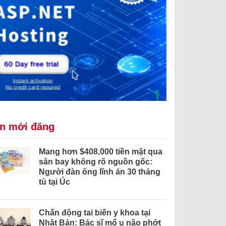
in mới đăng
Mang hơn $408,000 tiền mặt qua
sân bay không rõ nguồn gốc:
Người đàn ông lĩnh án 30 tháng
tù tại Úc
Chấn động tai biến y khoa tại
Nhật Bản: Bác sĩ mổ u não phớt