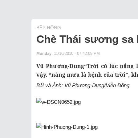
BẾP HỒNG
Chè Thái sương sa 
Monday
, 11/10/2010 - 07:42:09 PM
Vũ Phương-Dung“Trời có lúc nắng l
vậy, “nắng mưa là bệnh của trời”, khô
Bài và Ảnh: Vũ Phương-Dung/Viễn Đông