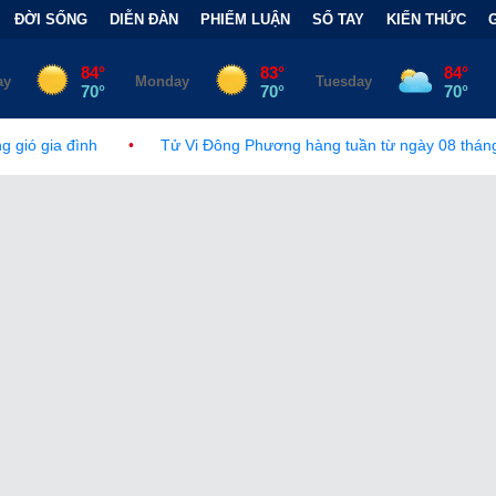
ĐỜI SỐNG
DIỄN ĐÀN
PHIẾM LUẬN
SỔ TAY
KIẾN THỨC
•
Tử Vi Đông Phương hàng tuần từ ngày 08 tháng 08, 2026 đến 14