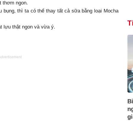
ất thơm ngon.
 bụng, thì ta có thể thay tất cả sữa bằng loại Mocha
T
 lựu thật ngon và vừa ý.
Advertisement
B
n
gi