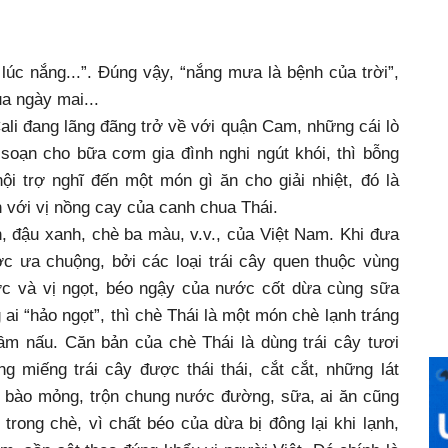
lúc nắng...”. Đúng vậy, “nắng mưa là bệnh của trời”,
ủa ngày mai...
ali đang lãng đãng trở về với quận Cam, những cái lò
soạn cho bữa cơm gia đình nghi ngút khói, thì bỗng
i trợ nghĩ đến một món gì ăn cho giải nhiệt, đó là
n với vị nồng cay của canh chua Thái.
, đậu xanh, chè ba màu, v.v., của Việt Nam. Khi đưa
ợc ưa chuộng, bởi các loại trái cây quen thuộc vùng
ước và vị ngọt, béo ngậy của nước cốt dừa cùng sữa
 ai “hảo ngọt”, thì chè Thái là một món chè lạnh tráng
ầm nấu. Căn bản của chè Thái là dùng trái cây tươi
g miếng trái cây được thái thái, cắt cắt, những lát
 bào mỏng, trộn chung nước đường, sữa, ai ăn cũng
trong chè, vì chất béo của dừa bị đông lại khi lạnh,