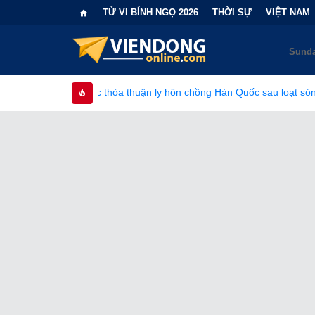
TỬ VI BÍNH NGỌ 2026
THỜI SỰ
VIỆT NAM
 thức thỏa thuận ly hôn chồng Hàn Quốc sau loạt sóng gió gia đình