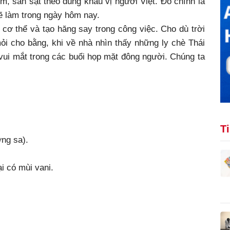
, sần sật theo đúng khẩu vị người Việt. Đó chính là
ẽ làm trong ngày hôm nay.
cơ thể và tạo hăng say trong công việc. Cho dù trời
ỏi cho bằng, khi về nhà nhìn thấy những ly chè Thái
 vui mắt trong các buổi họp mặt đông người. Chúng ta
T
ơng sa).
ại có mùi vani.