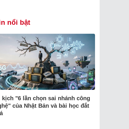
in nổi bật
i kịch "6 lần chọn sai nhánh công
ghệ" của Nhật Bản và bài học đắt
á