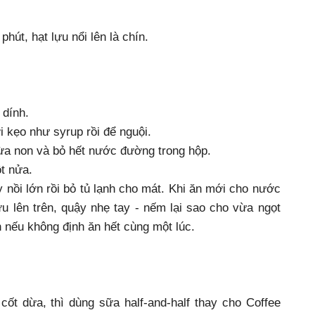
hút, hạt lựu nổi lên là chín.
 dính.
 kẹo như syrup rồi để nguội.
dừa non và bỏ hết nước đường trong hộp.
ột nửa.
y nồi lớn rồi bỏ tủ lạnh cho mát. Khi ăn mới cho nước
u lên trên, quậy nhẹ tay - nếm lại sao cho vừa ngọt
n nếu không định ăn hết cùng một lúc.
ốt dừa, thì dùng sữa half-and-half thay cho Coffee