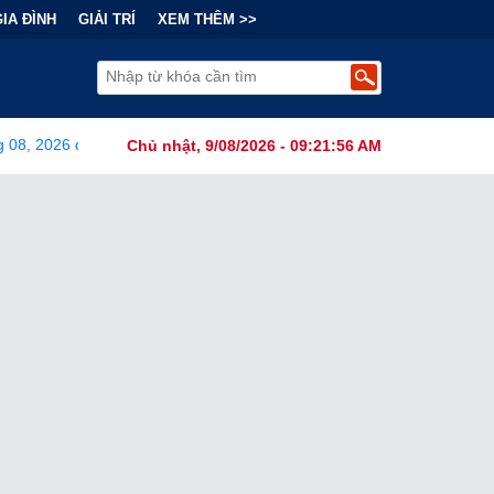
GIA ĐÌNH
GIẢI TRÍ
XEM THÊM >>
 tháng 08, 2026
•
Bi kịch "6 lần chọn sai nhánh công nghệ" của
Chủ nhật, 9/08/2026 - 09:21:57 AM