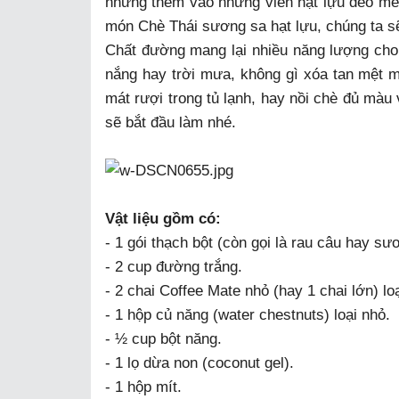
nhưng thêm vào những viên hạt lựu dẻo mềm
món Chè Thái sương sa hạt lựu, chúng ta s
Chất đường mang lại nhiều năng lượng cho 
nắng hay trời mưa, không gì xóa tan mệt m
mát rượi trong tủ lạnh, hay nồi chè đủ màu
sẽ bắt đầu làm nhé.
Vật liệu gồm có:
- 1 gói thạch bột (còn gọi là rau câu hay sư
- 2 cup đường trắng.
- 2 chai Coffee Mate nhỏ (hay 1 chai lớn) lo
- 1 hộp củ năng (water chestnuts) loại nhỏ.
- ½ cup bột năng.
- 1 lọ dừa non (coconut gel).
- 1 hộp mít.