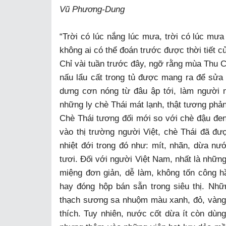
Vũ Phương-Dung
“Trời có lúc nắng lúc mưa, trời có lúc mưa 
không ai có thể đoán trước được thời tiết c
Chỉ vài tuần trước đây, ngỡ rằng mùa Thu C
nấu lẩu cất trong tủ được mang ra để sửa 
dưng cơn nóng từ đâu ập tới, làm người nộ
những ly chè Thái mát lạnh, thật tương phả
Chè Thái tương đối mới so với chè đậu đen
vào thị trường người Việt, chè Thái đã đư
nhiệt đới trong đó như: mít, nhãn, dừa n
tươi. Đối với người Việt Nam, nhất là những
miệng đơn giản, dễ làm, không tốn công h
hay đóng hộp bán sẵn trong siêu thị. Nhữn
thạch sương sa nhuộm màu xanh, đỏ, vàng
thích. Tuy nhiên, nước cốt dừa ít còn dùng 