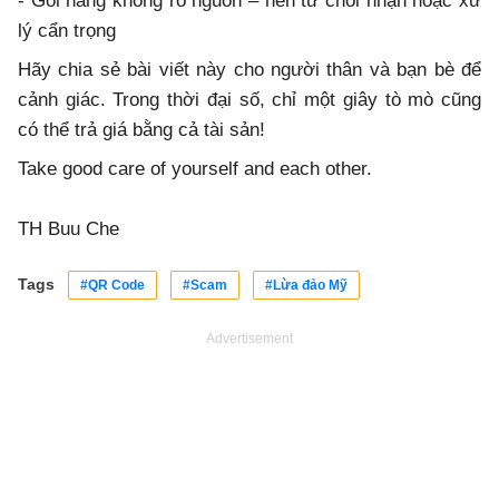
- Gói hàng không rõ nguồn – nên từ chối nhận hoặc xử
lý cẩn trọng
Hãy chia sẻ bài viết này cho người thân và bạn bè để
cảnh giác. Trong thời đại số, chỉ một giây tò mò cũng
có thể trả giá bằng cả tài sản!
Take good care of yourself and each other.
TH Buu Che
Tags
#QR Code
#Scam
#Lừa đảo Mỹ
Advertisement