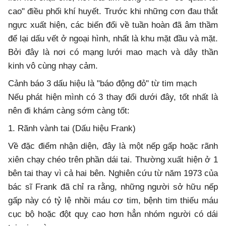
cao" điều phối khí huyết. Trước khi những cơn đau thắt
ngực xuất hiện, các biến đổi về tuần hoàn đã âm thầm
để lại dấu vết ở ngoại hình, nhất là khu mặt đầu và mặt.
Bởi đây là nơi có mạng lưới mao mạch và dây thần
kinh vô cùng nhạy cảm.
Cảnh báo 3 dấu hiệu là "báo động đỏ" từ tim mạch
Nếu phát hiện mình có 3 thay đổi dưới đây, tốt nhất là
nên đi khám càng sớm càng tốt:
1. Rãnh vành tai (Dấu hiệu Frank)
Về đặc điểm nhận diện, đây là một nếp gấp hoặc rãnh
xiên chạy chéo trên phần dái tai. Thường xuất hiện ở 1
bên tai thay vì cả hai bên. Nghiên cứu từ năm 1973 của
bác sĩ Frank đã chỉ ra rằng, những người sở hữu nếp
gấp này có tỷ lệ nhồi máu cơ tim, bệnh tim thiếu máu
cục bộ hoặc đột quỵ cao hơn hẳn nhóm người có dái