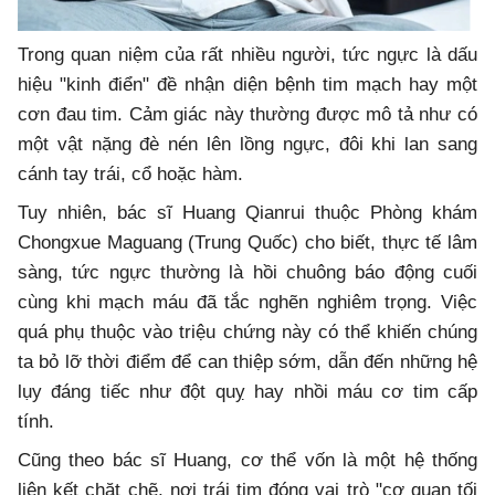
Trong quan niệm của rất nhiều người, tức ngực là dấu
hiệu "kinh điển" đề nhận diện bệnh tim mạch hay một
cơn đau tim. Cảm giác này thường được mô tả như có
một vật nặng đè nén lên lồng ngực, đôi khi lan sang
cánh tay trái, cổ hoặc hàm.
Tuy nhiên, bác sĩ Huang Qianrui thuộc Phòng khám
Chongxue Maguang (Trung Quốc) cho biết, thực tế lâm
sàng, tức ngực thường là hồi chuông báo động cuối
cùng khi mạch máu đã tắc nghẽn nghiêm trọng. Việc
quá phụ thuộc vào triệu chứng này có thể khiến chúng
ta bỏ lỡ thời điểm để can thiệp sớm, dẫn đến những hệ
lụy đáng tiếc như đột quỵ hay nhồi máu cơ tim cấp
tính.
Cũng theo bác sĩ Huang, cơ thể vốn là một hệ thống
liên kết chặt chẽ, nơi trái tim đóng vai trò "cơ quan tối