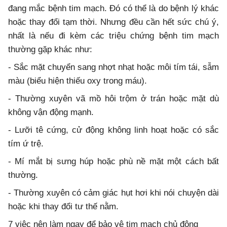
đang mắc bệnh tim mạch. Đó có thể là do bệnh lý khác
hoặc thay đổi tạm thời. Nhưng đều cần hết sức chú ý,
nhất là nếu đi kèm các triệu chứng bệnh tim mạch
thường gặp khác như:
- Sắc mặt chuyển sang nhợt nhạt hoặc môi tím tái, sẫm
màu (biểu hiện thiếu oxy trong máu).
- Thường xuyên vã mồ hôi trộm ở trán hoặc mặt dù
không vận động mạnh.
- Lưỡi tê cứng, cử động không linh hoạt hoặc có sắc
tím ứ trệ.
- Mí mắt bị sưng húp hoặc phù nề mặt một cách bất
thường.
- Thường xuyên có cảm giác hụt hơi khi nói chuyện dài
hoặc khi thay đổi tư thế nằm.
7 việc nên làm ngay để bảo vệ tim mạch chủ động