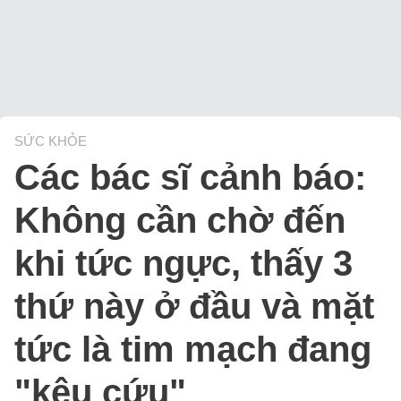
SỨC KHỎE
Các bác sĩ cảnh báo:
Không cần chờ đến
khi tức ngực, thấy 3
thứ này ở đầu và mặt
tức là tim mạch đang
"kêu cứu"