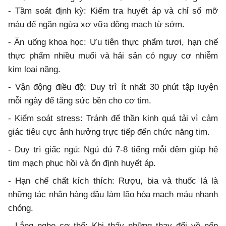
- Tầm soát định kỳ: Kiểm tra huyết áp và chỉ số mỡ
máu để ngăn ngừa xơ vữa động mạch từ sớm.
- Ăn uống khoa học: Ưu tiên thực phẩm tươi, hạn chế
thực phẩm nhiều muối và hải sản có nguy cơ nhiễm
kim loại nặng.
- Vận động điều độ: Duy trì ít nhất 30 phút tập luyện
mỗi ngày để tăng sức bền cho cơ tim.
- Kiểm soát stress: Tránh để thần kinh quá tải vì cảm
giác tiêu cực ảnh hưởng trực tiếp đến chức năng tim.
- Duy trì giấc ngủ: Ngủ đủ 7-8 tiếng mỗi đêm giúp hệ
tim mạch phục hồi và ổn định huyết áp.
- Hạn chế chất kích thích: Rượu, bia và thuốc lá là
những tác nhân hàng đầu làm lão hóa mạch máu nhanh
chóng.
- Lắng nghe cơ thể: Khi thấy những thay đổi về nếp