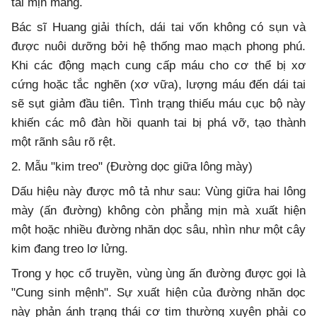
tai mịn màng.
Bác sĩ Huang giải thích, dái tai vốn không có sụn và
được nuôi dưỡng bởi hệ thống mao mạch phong phú.
Khi các động mạch cung cấp máu cho cơ thể bị xơ
cứng hoặc tắc nghẽn (xơ vữa), lượng máu đến dái tai
sẽ sụt giảm đầu tiên. Tình trạng thiếu máu cục bộ này
khiến các mô đàn hồi quanh tai bị phá vỡ, tạo thành
một rãnh sâu rõ rệt.
2. Mẫu "kim treo" (Đường dọc giữa lông mày)
Dấu hiệu này được mô tả như sau: Vùng giữa hai lông
mày (ấn đường) không còn phẳng mịn mà xuất hiện
một hoặc nhiều đường nhăn dọc sâu, nhìn như một cây
kim đang treo lơ lửng.
Trong y học cổ truyền, vùng ùng ấn đường được gọi là
"Cung sinh mệnh". Sự xuất hiện của đường nhăn dọc
này phản ánh trạng thái cơ tim thường xuyên phải co