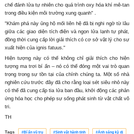
chế đánh lửa tự nhiên cho quá trình oxy hóa khí mê-tan
trong điều kiện môi trường xung quanh" .
"Khám phá này ủng hộ mối liên hệ đã bị nghi ngờ từ lâu
giữa các giao diện tích điện và ngọn lửa lạnh tự phát,
đồng thời cung cấp lời giải thích có cơ sở vật lý cho sự
xuất hiện của ignis fatuus."
Hiện tượng này có thể không chỉ giải thích cho hiện
tượng ma trơi bí ẩn – nó có thể đóng một vai trò quan
trọng trong sự tồn tại của chính chúng ta. Một số nhà
nghiên cứu trước đây đã cho rằng loại sét siêu nhỏ này
có thể đã cung cấp tia lửa ban đầu, khởi động các phản
ứng hóa học cho phép sự sống phát sinh từ vật chất vô
tri.
TH
Tags
#Bí ẩn vũ trụ
#Sinh vật hành tinh
#Ánh sáng kỳ dị