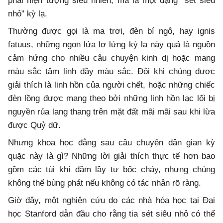
phải hiện tượng siêu nhiên, mà là một dạng "sét siêu
nhỏ" kỳ lạ.
Thường được gọi là ma trơi, đèn bí ngô, hay ignis
fatuus, những ngọn lửa lơ lửng kỳ lạ này quả là nguồn
cảm hứng cho nhiều câu chuyện kinh dị hoặc mang
màu sắc tâm linh đầy màu sắc. Đôi khi chúng được
giải thích là linh hồn của người chết, hoặc những chiếc
đèn lồng được mang theo bởi những linh hồn lạc lối bị
nguyền rủa lang thang trên mặt đất mãi mãi sau khi lừa
được Quỷ dữ.
Nhưng khoa học đằng sau câu chuyện dân gian kỳ
quặc này là gì? Những lời giải thích thực tế hơn bao
gồm các túi khí đầm lầy tự bốc cháy, nhưng chúng
không thể bùng phát nếu không có tác nhân rõ ràng.
Giờ đây, một nghiên cứu do các nhà hóa học tại Đại
học Stanford dẫn đầu cho rằng tia sét siêu nhỏ có thể