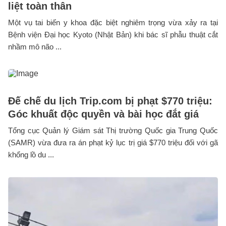
liệt toàn thân
Một vụ tai biến y khoa đặc biệt nghiêm trọng vừa xảy ra tại
Bệnh viện Đại học Kyoto (Nhật Bản) khi bác sĩ phẫu thuật cắt
nhầm mô não ...
Đế chế du lịch Trip.com bị phạt $770 triệu:
Góc khuất độc quyền và bài học đắt giá
Tổng cục Quản lý Giám sát Thị trường Quốc gia Trung Quốc
(SAMR) vừa đưa ra án phạt kỷ lục trị giá $770 triệu đối với gã
khổng lồ du ...