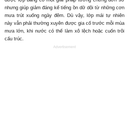
nhưng giúp giảm đáng kể tiếng ồn dữ dội từ những cơn
mưa trút xuống ngày đêm. Dù vậy, lớp mái tự nhiên
này vẫn phải thường xuyên được gia cố trước mỗi mùa
mưa lớn, khi nước có thể làm xô lệch hoặc cuốn trôi
cấu trúc.
Advertisement