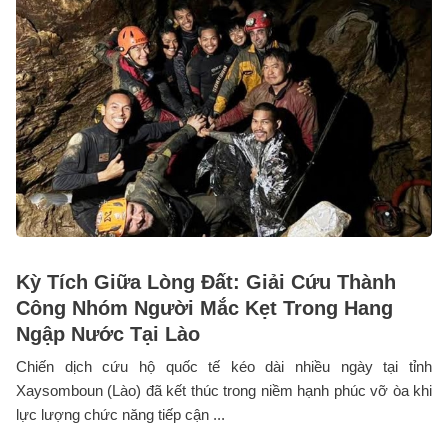
Kỳ Tích Giữa Lòng Đất: Giải Cứu Thành
Công Nhóm Người Mắc Kẹt Trong Hang
Ngập Nước Tại Lào
Chiến dịch cứu hộ quốc tế kéo dài nhiều ngày tại tỉnh
Xaysomboun (Lào) đã kết thúc trong niềm hạnh phúc vỡ òa khi
lực lượng chức năng tiếp cận ...