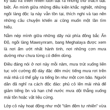
kỳ đâu và thiên nhiên luôn đặt ra những thử thách đặc
biệt. Ẩn mình giữa những điều kiện khắc nghiệt, những
ngôi làng độc lạ này vẫn tồn tại, thích nghi và tạo nên
những câu chuyện khiến ai cũng muốn một lần tìm
hiểu.
Nằm nép mình giữa những dãy núi phía đông bắc Ấn
Độ, ngôi làng Mawsynram, bang Meghalaya được xem
là nơi ẩm ướt nhất hành tinh, nơi những cơn mưa
dường như chưa từng có điểm dừng.
Điều đáng nói ở nơi này mỗi năm, mưa trút xuống liên
tục với cường độ dày đặc đến mức tiếng mưa rơi trên
mái nhà có thể gây ra tiếng ồn như một cơn bão. Người
dân đã nghĩ ra cách độc đáo: phủ cỏ lên mái nhà để
giảm tiếng ồn và hạn chế nước mưa dội thẳng xuống
mái tôn hoặc vật liệu cứng.
Lớp cỏ này hoạt động như một "tấm đệm tự nhiên" vừa