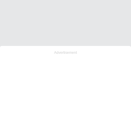
Advertisement