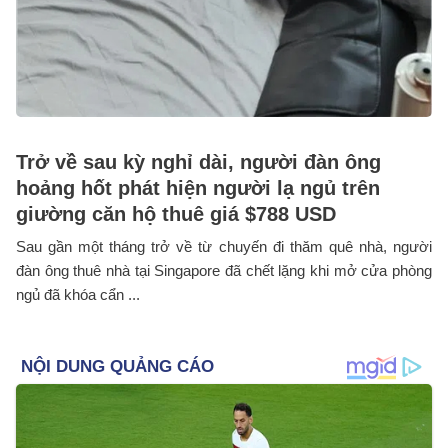
Trở về sau kỳ nghỉ dài, người đàn ông
hoảng hốt phát hiện người lạ ngủ trên
giường căn hộ thuê giá $788 USD
Sau gần một tháng trở về từ chuyến đi thăm quê nhà, người
đàn ông thuê nhà tại Singapore đã chết lặng khi mở cửa phòng
ngủ đã khóa cẩn ...