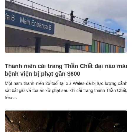
Thanh niên cải trang Thần Chết đại náo mái
bệnh viện bị phạt gần $600
Một nam thanh niên 26 tuổi tại xứ Wales đã bị lực lượng cảnh
sát bắt giữ và tòa án xử phạt sau khi cải trang thành Thần Chết,
trèo ...