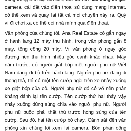
camera, cài đặt vào điện thoại sử dụng mạng Internet,
có thể xem và quay lại tất cả mọi chuyện xảy ra. Quý
vị đi chơi xa có thể coi nhà mình qua điện thoại.
Văn phòng của chúng tôi, Ana Real Estate có gắn ngay
ở hành lang 12 máy thu hình, trong văn phòng gắn 8
máy, tổng cộng 20 máy. Vì văn phòng ở ngay góc
đường nên thu hình nhiều góc cạnh khác nhau. Mấy
năm trước, có người giật bóp một người phụ nữ Việt
Nam đang đi bộ trên hành lang. Người phụ nữ đang đi
thong thả, thì có một tên cướp ngồi trên xe nhảy xuống
xe giật bóp của cô. Người phụ nữ đó có võ nên phản
kháng đánh lại tên cướp. Tên cướp thứ hai thấy vậy
nhảy xuống dùng súng chĩa vào người phụ nữ. Người
phụ nữ buộc phải thất thủ trước họng súng của tên
cướp. Sau đó, hai tên cướp bỏ chạy. Cảnh sát đến văn
phòng xin chúng tôi xem lại camera. Bổn phận công