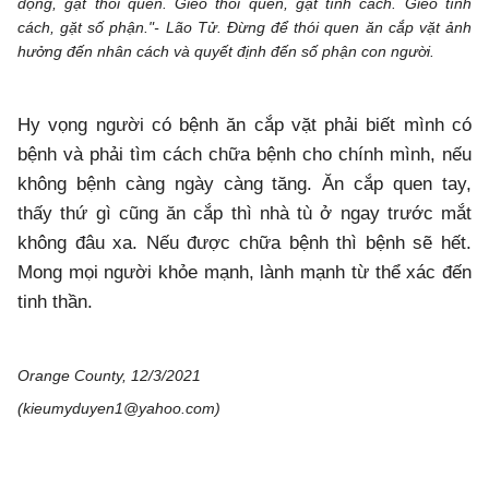
động, gặt thói quen. Gieo thói quen, gặt tính cách. Gieo tính
cách, gặt số phận."- Lão Tử. Đừng để thói quen ăn cắp vặt ảnh
hưởng đến nhân cách và quyết định đến số phận con người.
Hy vọng người có bệnh ăn cắp vặt phải biết mình có
bệnh và phải tìm cách chữa bệnh cho chính mình, nếu
không bệnh càng ngày càng tăng. Ăn cắp quen tay,
thấy thứ gì cũng ăn cắp thì nhà tù ở ngay trước mắt
không đâu xa. Nếu được chữa bệnh thì bệnh sẽ hết.
Mong mọi người khỏe mạnh, lành mạnh từ thể xác đến
tinh thần.
Orange County, 12/3/2021
(kieumyduyen1@yahoo.com)