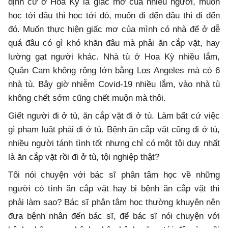
định cư ở Hoa Kỳ là giấc mơ của nhiều người, muốn
học tới đâu thì học tới đó, muốn đi đến đâu thì đi đến
đó. Muốn thực hiện giấc mơ của mình có nhà để ở dễ
quá đâu có gì khó khăn đâu mà phải ăn cắp vặt, hay
lường gạt người khác. Nhà tù ở Hoa Kỳ nhiều lắm,
Quận Cam không rộng lớn bằng Los Angeles mà có 6
nhà tù. Bây giờ nhiễm Covid-19 nhiều lắm, vào nhà tù
không chết sớm cũng chết muộn mà thôi.
Giết người đi ở tù, ăn cắp vặt đi ở tù. Làm bất cứ việc
gì phạm luật phải đi ở tù. Bệnh ăn cắp vặt cũng đi ở tù,
nhiều người tánh tình tốt nhưng chỉ có một tội duy nhất
là ăn cắp vặt rồi đi ở tù, tội nghiệp thật?
Tôi nói chuyện với bác sĩ phân tâm học về những
người có tính ăn cắp vặt hay bị bệnh ăn cắp vặt thì
phải làm sao? Bác sĩ phân tâm học thường khuyên nên
đưa bệnh nhân đến bác sĩ, để bác sĩ nói chuyện với