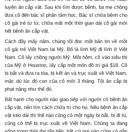
luyện ăn cắp vặt. Sau khi tìm được bệnh, ba mẹ chồng
đưa cô đến bác sĩ phân tâm học. Bác sĩ chữa bệnh cho
cô gái trẻ từ từ, chữa mất một thời gian dài cô gái mới
hết bệnh ăn cắp vặt.
Cách đây mấy năm, chúng tôi đọc một bản tin về một
cô gái trẻ Việt Nam lai Mỹ. Bố là lính Mỹ đi lính ở Việt
Nam. Cô lấy chồng người Mỹ. Một hôm, cô vào siêu thị
của Mỹ ở Houston, lấy cắp một món đồ trị giá $18. Cô
bị bắt và đưa ra tòa, bị kết án và trục xuất về Việt Nam,
mặc dù lúc đó con của cô mới 3 tháng. Tội ăn cắp bị
phạt nặng như thế đó.
Bất hạnh cho người nào giao tiếp với người có bệnh ăn
cắp vặt, nên tìm cách chữa trị cho họ. Nếu bệnh ăn cắp
vặt kéo dài thì thế nào cũng có một ngày bị bắt, bị đi tù,
cũng có thể bị trục xuất về Việt Nam. Chúng ta đang
sống trong thời đại tân tiến, bất cứ nơi nào cũng có gắn