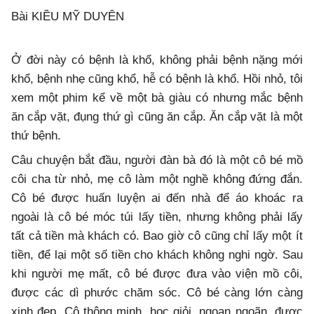
Bài KIỀU MỸ DUYÊN
Ở đời này có bệnh là khổ, không phải bệnh nặng mới
khổ, bệnh nhẹ cũng khổ, hễ có bệnh là khổ. Hồi nhỏ, tôi
xem một phim kể về một bà giàu có nhưng mắc bệnh
ăn cắp vặt, đụng thứ gì cũng ăn cắp. Ăn cắp vặt là một
thứ bệnh.
Câu chuyện bắt đầu, người đàn bà đó là một cô bé mồ
côi cha từ nhỏ, mẹ cô làm một nghề không đứng đắn.
Cô bé được huấn luyện ai đến nhà để áo khoác ra
ngoài là cô bé móc túi lấy tiền, nhưng không phải lấy
tất cả tiền mà khách có. Bao giờ cô cũng chỉ lấy một ít
tiền, để lại một số tiền cho khách không nghi ngờ. Sau
khi người mẹ mất, cô bé được đưa vào viện mồ côi,
được các dì phước chăm sóc. Cô bé càng lớn càng
xinh đẹp. Cô thông minh, học giỏi, ngoan ngoãn, được