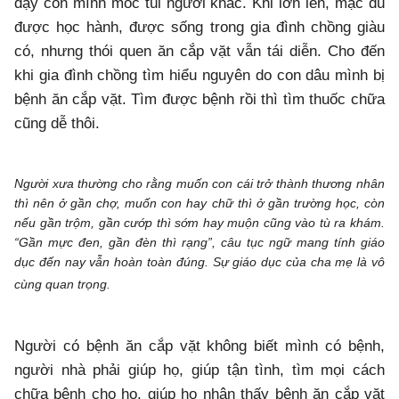
dạy con mình móc túi người khác. Khi lớn lên, mặc dù
được học hành, được sống trong gia đình chồng giàu
có, nhưng thói quen ăn cắp vặt vẫn tái diễn. Cho đến
khi gia đình chồng tìm hiểu nguyên do con dâu mình bị
bệnh ăn cắp vặt. Tìm được bệnh rồi thì tìm thuốc chữa
cũng dễ thôi.
Người xưa thường cho rằng muốn con cái trở thành thương nhân
thì nên ở gần chợ, muốn con hay chữ thì ở gần trường học, còn
nếu gần trộm, gần cướp thì sớm hay muộn cũng vào tù ra khám.
“Gần mực đen, gần đèn thì rạng”, câu tục ngữ mang tính giáo
dục đến nay vẫn hoàn toàn đúng. Sự giáo dục của cha mẹ là vô
cùng quan trọng.
Người có bệnh ăn cắp vặt không biết mình có bệnh,
người nhà phải giúp họ, giúp tận tình, tìm mọi cách
chữa bệnh cho họ, giúp họ nhận thấy bệnh ăn cắp vặt