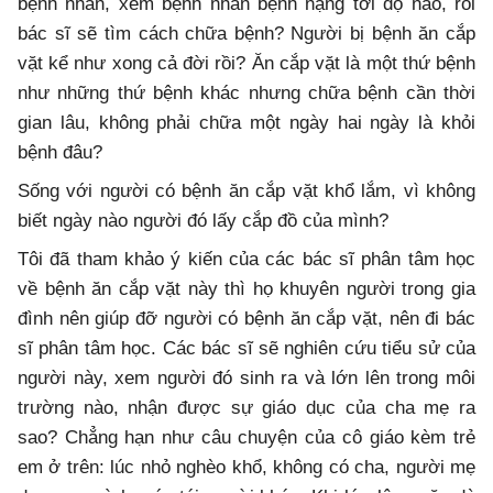
bệnh nhân, xem bệnh nhân bệnh nặng tới độ nào, rồi
bác sĩ sẽ tìm cách chữa bệnh? Người bị bệnh ăn cắp
vặt kể như xong cả đời rồi? Ăn cắp vặt là một thứ bệnh
như những thứ bệnh khác nhưng chữa bệnh cần thời
gian lâu, không phải chữa một ngày hai ngày là khỏi
bệnh đâu?
Sống với người có bệnh ăn cắp vặt khổ lắm, vì không
biết ngày nào người đó lấy cắp đồ của mình?
Tôi đã tham khảo ý kiến của các bác sĩ phân tâm học
về bệnh ăn cắp vặt này thì họ khuyên người trong gia
đình nên giúp đỡ người có bệnh ăn cắp vặt, nên đi bác
sĩ phân tâm học. Các bác sĩ sẽ nghiên cứu tiểu sử của
người này, xem người đó sinh ra và lớn lên trong môi
trường nào, nhận được sự giáo dục của cha mẹ ra
sao? Chẳng hạn như câu chuyện của cô giáo kèm trẻ
em ở trên: lúc nhỏ nghèo khổ, không có cha, người mẹ