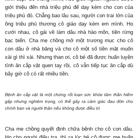
giới thiệu đến nhà triệu phú để dạy kèm cho con của
triệu phú đó. Chẳng bao lâu sau, người con trai lớn của
ông triệu phú thương cô giáo dạy kèm em mình. Họ
cưới nhau, cô gái về làm dâu nhà hào môn, tiền rừng
bạc biển. Cha mẹ chồng mở một trương mục cho cô
con dâu ở nhà băng và cho cô một số tiền mặt muốn
xài gì thì xài. Nhưng than ơi, cô bé đã được huấn luyện
tính ăn cắp vặt quen tay rồi, cô vẫn tiếp tục ăn cắp dù
bây giờ cô có rất nhiều tiền.
Bệnh ăn cắp vặt là một chứng rối loạn sức khỏe tâm thần hiếm
gặp nhưng nghiêm trọng, có thể gây ra cảm giác đau đớn cho
chính bạn và người thân nếu không được điều trị
Cha mẹ chồng quyết định chữa bệnh cho cô con dâu.
Họ cho người điều tra, thì ra lúc bé cô được mẹ huấn