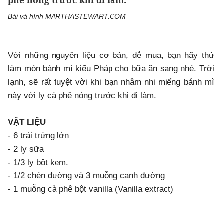
phê nóng trước khi đi làm.
Bài và hình MARTHASTEWART.COM
Với những nguyên liệu cơ bản, dễ mua, bạn hãy thử
làm món bánh mì kiểu Pháp cho bữa ăn sáng nhé. Trời
lạnh, sẽ rất tuyệt vời khi bạn nhâm nhi miếng bánh mì
này với ly cà phê nóng trước khi đi làm.
VẬT LIỆU
- 6 trái trứng lớn
- 2 ly sữa
- 1/3 ly bột kem.
- 1/2 chén đường và 3 muỗng canh đường
- 1 muỗng cà phê bột vanilla (Vanilla extract)