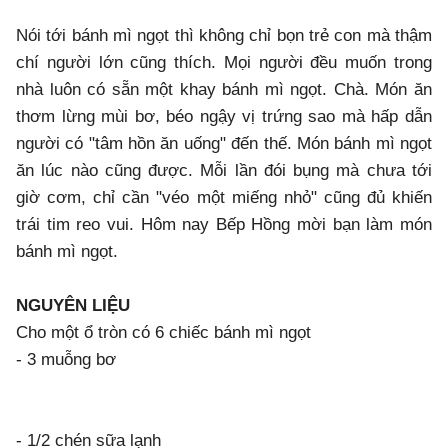
Nói tới bánh mì ngọt thì không chỉ bọn trẻ con mà thậm
chí người lớn cũng thích. Mọi người đều muốn trong
nhà luôn có sẵn một khay bánh mì ngọt. Chà. Món ăn
thơm lừng mùi bơ, béo ngậy vị trứng sao mà hấp dẫn
người có "tâm hồn ăn uống" đến thế. Món bánh mì ngọt
ăn lúc nào cũng được. Mỗi lần đói bụng mà chưa tới
giờ cơm, chỉ cần "véo một miếng nhỏ" cũng đủ khiến
trái tim reo vui. Hôm nay Bếp Hồng mời bạn làm món
bánh mì ngọt.
NGUYÊN LIỆU
Cho một ổ tròn có 6 chiếc bánh mì ngọt
- 3 muỗng bơ
- 1/2 chén sữa lạnh