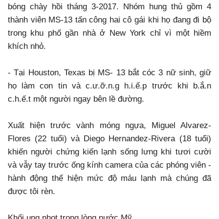
bóng chày hồi tháng 3-2017. Nhóm hung thủ gồm 4
thành viên MS-13 tấn công hai cô gái khi họ đang đi bộ
trong khu phố gần nhà ở New York chỉ vì một hiềm
khích nhỏ.
- Tại Houston, Texas bị MS- 13 bắt cóc 3 nữ sinh, giữ
họ làm con tin và c.ư.ỡ.n.g h.i.ế.p trước khi b.ắ.n
c.h.ế.t một người ngay bên lề đường.
Xuất hiện trước vành móng ngựa, Miguel Alvarez-
Flores (22 tuổi) và Diego Hernandez-Rivera (18 tuổi)
khiến người chứng kiến lạnh sống lưng khi tươi cười
và vẫy tay trước ống kính camera của các phóng viên -
hành động thể hiện mức độ máu lạnh mà chúng đã
được tôi rèn.
Khối ung nhọt trong lòng nước Mỹ