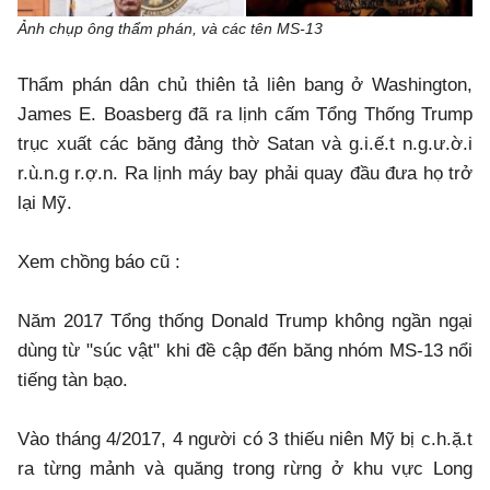
Ảnh chụp ông thẩm phán, và các tên MS-13
Thẩm phán dân chủ thiên tả liên bang ở Washington,
James E. Boasberg đã ra lịnh cấm Tổng Thống Trump
trục xuất các băng đảng thờ Satan và g.i.ế.t n.g.ư.ờ.i
r.ù.n.g r.ợ.n. Ra lịnh máy bay phải quay đầu đưa họ trở
lại Mỹ.
Xem chồng báo cũ :
Năm 2017 Tổng thống Donald Trump không ngần ngại
dùng từ "súc vật" khi đề cập đến băng nhóm MS-13 nổi
tiếng tàn bạo.
Vào tháng 4/2017, 4 người có 3 thiếu niên Mỹ bị c.h.ặ.t
ra từng mảnh và quăng trong rừng ở khu vực Long