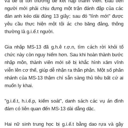
và dễ bị tổn thương để kết nạp thành viên. Đầu tiên
người mới phải chịu đựng một trận đánh đập của các
đàn anh kéo dài đúng 13 giây; sau đó "lính mới" được
yêu cầu thực hiện một tội ác cho băng đảng, thông
thường là g.i.ế.t người.
Gia nhập MS-13 đã g.h.ê r.ợ.n, tìm cách rời khỏi tổ
chức này còn nguy hiểm hơn. Sau khi hoàn thành bước
nhập môn, thành viên mới sẽ bị khắc hình xăm vĩnh
viễn lên cơ thể, giúp dễ nhận ra thân phận. Một số phân
nhánh của MS-13 thậm chí sẵn sàng thủ tiêu bất cứ ai
muốn ly khai.
"g.i.ế.t, h.i.ế.p, kiểm soát", danh sách các vụ án đình
đám có liên quan đến MS-13 dài dằng dặc.
Hai nữ sinh trung học bị g.i.ế.t bằng dao rựa và gậy