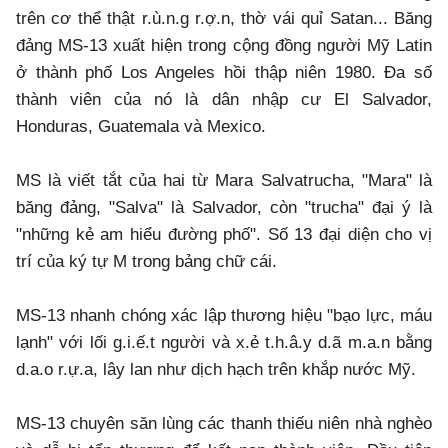
trên cơ thể thật r.ù.n.g r.ợ.n, thờ vái quỉ Satan... Băng
đảng MS-13 xuất hiện trong cộng đồng người Mỹ Latin
ở thành phố Los Angeles hồi thập niên 1980. Đa số
thành viên của nó là dân nhập cư El Salvador,
Honduras, Guatemala và Mexico.
MS là viết tắt của hai từ Mara Salvatrucha, "Mara" là
băng đảng, "Salva" là Salvador, còn "trucha" đại ý là
"những kẻ am hiểu đường phố". Số 13 đại diện cho vị
trí của ký tự M trong bảng chữ cái.
MS-13 nhanh chóng xác lập thương hiệu "bạo lực, máu
lạnh" với lối g.i.ế.t người và x.ẻ t.h.â.y d.ã m.a.n bằng
d.a.o r.ự.a, lây lan như dịch hạch trên khắp nước Mỹ.
MS-13 chuyên săn lùng các thanh thiếu niên nhà nghèo