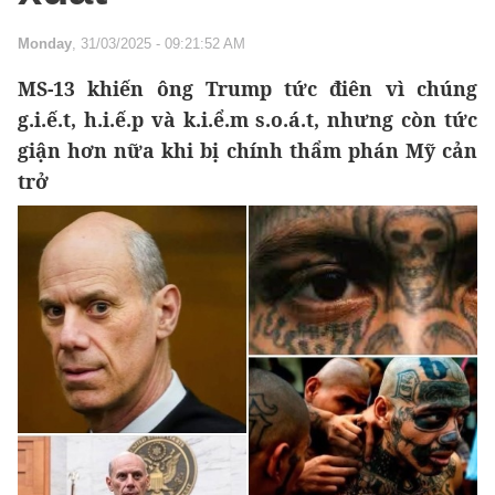
Monday
, 31/03/2025 - 09:21:52 AM
MS-13 khiến ông Trump tức điên vì chúng
g.i.ế.t, h.i.ế.p và k.i.ể.m s.o.á.t, nhưng còn tức
giận hơn nữa khi bị chính thẩm phán Mỹ cản
trở