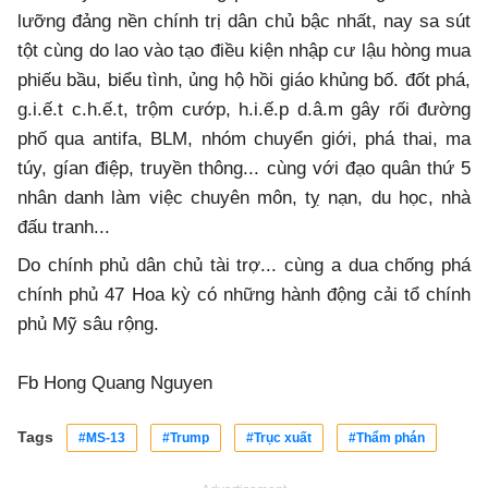
lưỡng đảng nền chính trị dân chủ bậc nhất, nay sa sút
tột cùng do lao vào tạo điều kiện nhập cư lậu hòng mua
phiếu bầu, biểu tình, ủng hộ hồi giáo khủng bố. đốt phá,
g.i.ế.t c.h.ế.t, trộm cướp, h.i.ế.p d.â.m gây rối đường
phố qua antifa, BLM, nhóm chuyển giới, phá thai, ma
túy, gían điệp, truyền thông... cùng với đạo quân thứ 5
nhân danh làm việc chuyên môn, tỵ nạn, du học, nhà
đấu tranh...
Do chính phủ dân chủ tài trợ... cùng a dua chống phá
chính phủ 47 Hoa kỳ có những hành động cải tổ chính
phủ Mỹ sâu rộng.
Fb Hong Quang Nguyen
Tags
#MS-13
#Trump
#Trục xuất
#Thẩm phán